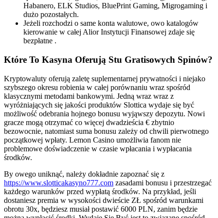
Habanero, ELK Studios, BluePrint Gaming, Migrogaming i
dużo pozostałych.
Jeżeli rozchodzi o same konta walutowe, owo katalogów
kierowanie w całej Alior Instytucji Finansowej zdaje się
bezpłatne .
Które To Kasyna Oferują Stu Gratisowych Spinów?
Kryptowaluty oferują zaletę suplementarnej prywatności i niejako
szybszego okresu robienia w całej porównaniu wraz spośród
klasycznymi metodami bankowymi. Jedną wraz wraz z
wyróżniających się jakości produktów Slottica wydaje się być
możliwość odebrania hojnego bonusu wyjąwszy depozytu. Nowi
gracze mogą otrzymać co więcej dwadzieścia € zbytnio
bezowocnie, natomiast suma bonusu zależy od chwili pierwotnego
początkowej wpłaty. Lemon Casino umożliwia fanom nie
problemowe doświadczenie w czasie wpłacania i wypłacania
środków.
By owego uniknąć, należy dokładnie zapoznać się z
https://www.slotticakasyno777.com
zasadami bonusu i przestrzegać
każdego warunków przed wypłatą środków. Na przykład, jeśli
dostaniesz premia w wysokości dwieście ZŁ spośród warunkami
obrotu 30x, będziesz musiał postawić 6000 PLN, zanim będzie
można wypłacić środki. Wydaje Się Być jest to związane spośród