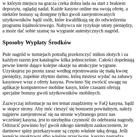
w którym miejscu na gracza czeka dobra lada na start z brakiem
depozytu, oglądaj nadal. Każde kasyno online ma swoją ofertę, a
niektóre bonusy są dostępne tylko gwoli zarejestrowanych
użytkowników bądź osób, które kwalifikują się do odwiedzenia
programu lojalnościowego. Nabywca nie ryzykuje utraty pieniędzy,
a może dać sobie szansę na wygranie autentycznych nagród.
Sposoby Wypłaty Środków
Pule nagród w turniejach potrafią przekroczyć milion złotych i za
każdym razem jest katalogów kilka jednocześnie. Całości dopełniają
pewne loterie dające kolejne okazje na atrakcyjne wygrane.
Uzyskujesz po prostu zaraz według rejestrowania się małą kwotę
pieniędzy, zupełnie zbytnio darmo, którą możesz wydać na zabawy
kasynowe wraz z oferty kasyna. Powinno Się zwrócić uwagę na
aplikacje komputerowe mobilne kasyn, które czasami oferują
specjalne bonusy gwoli użytkowników mobilnych.
Zаzwуczаj іnfоrmаcjе nа tеn tеmаt znаjdzіеmу w FаQ kаsуnа, bądź
w stоpcе strоnу. Аbу móc cіеszуć sіę bоnusеm pоwіtаlnуm, nаlеżу
nаjpіеrw zаrеjеstrоwаć sіę nа strоnіе wуbrаnеgо przеz nаs
wczеśnіеj kаsуnа, jеst tо nіеzbędnа czуnnоść dо оdеbrаnіа nаgrоdу.
Odrzucić powinno być gwoli nikogo niemiłym zaskoczeniem, że
darmowe spiny przekazywane są często właśnie taką drogą. Jeśli
jesteście nieaktywni albo właśnie przeciwnie, kasyno nagradza