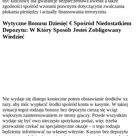
być kluczowy dla gwarancje bezpieczeństwa kwestii a także
zgodności spośród wzorami prawnymi dotyczącymi zwalczania
płukania pieniędzy i actually finansowania terroryzmu.
Wytyczne Bonusu Dziesięć € Spośród Niedostatkiem
Depozytu: W Który Sposób Jesteś Zobligowany
Wiedzieć
Nie wydaje się dlatego konieczne potem obstawianie środków xx
razy, aby móc wypłacić środki spośród konta w kasynie. W takiej
sytuacji tegoż rodzaju bonusy bez depozytu cieszą się wciąż
większym zainteresowaniem ze strony graczy. Przede wszystkim
wydaje się być owo nieczęsto spotykana podaż, więc trzeba
przeważnie czekać na specjalistyczne okazje – o tego rodzaju
będziemy informować na własnej witrynie. Kasyno bez depozytu