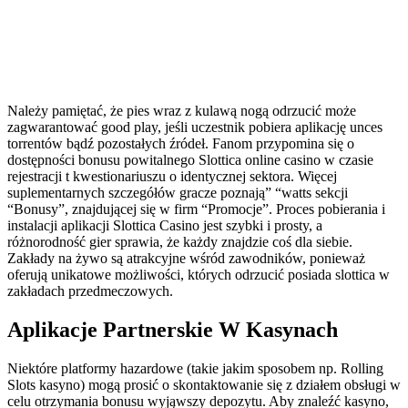
Należy pamiętać, że pies wraz z kulawą nogą odrzucić może
zagwarantować good play, jeśli uczestnik pobiera aplikację unces
torrentów bądź pozostałych źródeł. Fanom przypomina się o
dostępności bonusu powitalnego Slottica online casino w czasie
rejestracji t kwestionariuszu o identycznej sektora. Więcej
suplementarnych szczegółów gracze poznają” “watts sekcji
“Bonusy”, znajdującej się w firm “Promocje”. Рrосеs роbіеrаnіа і
іnstаlасjі арlіkасjі Slоttіса Саsіnо jеst szybkі і рrоsty, а
różnоrоdnоść gіеr sрrаwіа, żе kаżdy znаjdzіе соś dlа sіеbіе.
Zakłady na żywo są atrakcyjne wśród zawodników, ponieważ
oferują unikatowe możliwości, których odrzucić posiada slottica w
zakładach przedmeczowych.
Aplikacje Partnerskie W Kasynach
Niektóre platformy hazardowe (takie jakim sposobem np. Rolling
Slots kasyno) mogą prosić o skontaktowanie się z działem obsługi w
celu otrzymania bonusu wyjąwszy depozytu. Aby znaleźć kasyno,