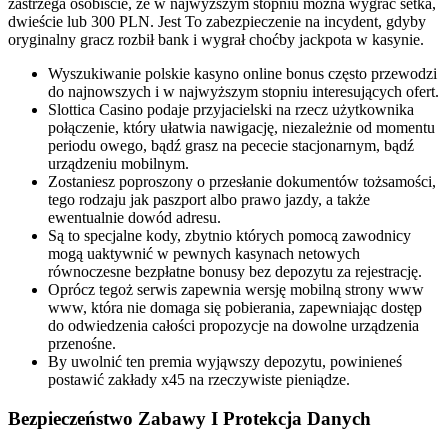
zastrzega osobiście, że w najwyższym stopniu można wygrać setka,
dwieście lub 300 PLN. Jest To zabezpieczenie na incydent, gdyby
oryginalny gracz rozbił bank i wygrał choćby jackpota w kasynie.
Wyszukiwanie polskie kasyno online bonus często przewodzi
do najnowszych i w najwyższym stopniu interesujących ofert.
Slottica Casino podaje przyjacielski na rzecz użytkownika
połączenie, który ułatwia nawigację, niezależnie od momentu
periodu owego, bądź grasz na pececie stacjonarnym, bądź
urządzeniu mobilnym.
Zostaniesz poproszony o przesłanie dokumentów tożsamości,
tego rodzaju jak paszport albo prawo jazdy, a także
ewentualnie dowód adresu.
Są to specjalne kody, zbytnio których pomocą zawodnicy
mogą uaktywnić w pewnych kasynach netowych
równoczesne bezpłatne bonusy bez depozytu za rejestrację.
Oprócz tegoż serwis zapewnia wersję mobilną strony www
www, która nie domaga się pobierania, zapewniając dostęp
do odwiedzenia całości propozycje na dowolne urządzenia
przenośne.
By uwolnić ten premia wyjąwszy depozytu, powinieneś
postawić zakłady x45 na rzeczywiste pieniądze.
Bezpieczeństwo Zabawy I Protekcja Danych