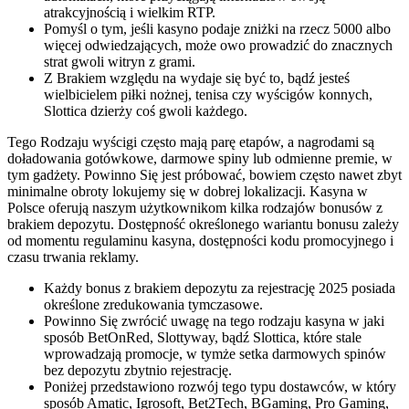
atrakcyjnością i wielkim RTP.
Pomyśl o tym, jeśli kasyno podaje zniżki na rzecz 5000 albo
więcej odwiedzających, może owo prowadzić do znacznych
strat gwoli witryn z grami.
Z Brakiem względu na wydaje się być to, bądź jesteś
wielbicielem piłki nożnej, tenisa czy wyścigów konnych,
Slottica dzierży coś gwoli każdego.
Tego Rodzaju wyścigi często mają parę etapów, a nagrodami są
doładowania gotówkowe, darmowe spiny lub odmienne premie, w
tym gadżety. Powinno Się jest próbować, bowiem często nawet zbyt
minimalne obroty lokujemy się w dobrej lokalizacji. Kasyna w
Polsce oferują naszym użytkownikom kilka rodzajów bonusów z
brakiem depozytu. Dostępność określonego wariantu bonusu zależy
od momentu regulaminu kasyna, dostępności kodu promocyjnego i
czasu trwania reklamy.
Każdy bonus z brakiem depozytu za rejestrację 2025 posiada
określone zredukowania tymczasowe.
Powinno Się zwrócić uwagę na tego rodzaju kasyna w jaki
sposób BetOnRed, Slottyway, bądź Slottica, które stale
wprowadzają promocje, w tymże setka darmowych spinów
bez depozytu zbytnio rejestrację.
Poniżej przedstawiono rozwój tego typu dostawców, w który
sposób Amatic, Igrosoft, Bet2Tech, BGaming, Pro Gaming,