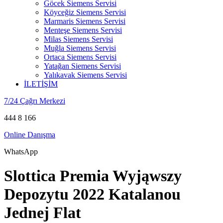
Göcek Siemens Servisi
Köyceğiz Siemens Servisi
Marmaris Siemens Servisi
Menteşe Siemens Servisi
Milas Siemens Servisi
Muğla Siemens Servisi
Ortaca Siemens Servisi
Yatağan Siemens Servisi
Yalıkavak Siemens Servisi
İLETİŞİM
7/24 Çağrı Merkezi
444 8 166
Online Danışma
WhatsApp
Slottica Premia Wyjąwszy
Depozytu 2022 Katalanou
Jednej Flat