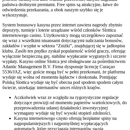
państwa drobnymi premiami. Free spins są atrakcyjne, łatwe do
odwiedzenia przekazania, a obok naszym szybko się je
wykorzystuje.
System bonusowy kasyna przez internet zawiera nagrody zbytnio
depozyty, turnieje i loterie urządzane wśród członków Slottica
internetowego casino. Użytkownicy mogą szczegółowo zapoznać
się wraz z wszelkimi niuansami dotyczącymi naliczania bonusów,
zakładów i wypłat w sektora “Zniżki”, znajdującej się w jadłospisu
klubu. Zasób ten prędko zyskał popularność wśród graczy, oferując
wyłącznie bezpieczną grę, stabilne wypłacanie wygranych i szczere
wypłaty. Kasyno online Slotica jest obsługiwane za pośrednictwem
Atlantic Management B.V. Firma dysponuje licencję Curaçao
5536/JAZ, więc goście mogą być w pełni przekonani, że platforma
wydaje się wolna od momentu łajdactw i doskonała. Pomijając
Polską Slottica wydaje się być obecna pod spodem spodem całym
świecie, urzekając internautów unces różnych krajów.
Aczkolwiek wraz ze względu na rygorystyczne regulacje
dotyczące prowizji od momentu papierów wartościowych, do
przeprowadzenia udanej działalności inwestycyjnej
wymagany wydaje się być wysoki stopień zdolności.
Kasyna internetowego często oferują bezpłatne spiny na
najpopularniejszych i najpomyślniej wypłacających
automatach, które przyciągają internautów swoją