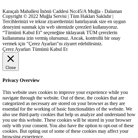
Karaçalı Mahallesi İnönü Caddesi No:45/A Muğla - Dalaman
Copyright © 2022 Muğla Servisi | Tüm Hakları Saklıdır |
Tercihlerinizi ve tekrar ziyaretlerinizi hatırlayarak size en uygun
deneyimi sunmak için web sitemizde çerezleri kullanıyoruz.
“Tümünü Kabul Et” seçeneğine tıklayarak TÜM çerezlerin
kullanımına izin vermiş olursunuz. Ancak, kontrollü bir onay
vermek için "Çerez Ayarları"nı ziyaret edebilirsiniz.
Çerez Ayarları
Tümünü Kabul Et
Close
Privacy Overview
This website uses cookies to improve your experience while you
navigate through the website. Out of these, the cookies that are
categorized as necessary are stored on your browser as they are
essential for the working of basic functionalities of the website. We
also use third-party cookies that help us analyze and understand how
you use this website. These cookies will be stored in your browser
only with your consent. You also have the option to opt-out of these
cookies. But opting out of some of these cookies may affect your
browsing experience.