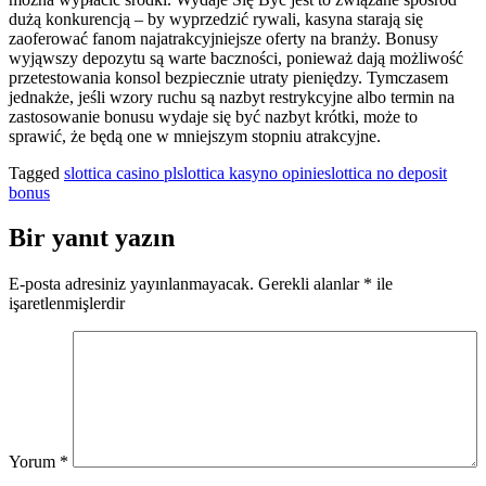
dużą konkurencją – by wyprzedzić rywali, kasyna starają się
zaoferować fanom najatrakcyjniejsze oferty na branży. Bonusy
wyjąwszy depozytu są warte baczności, ponieważ dają możliwość
przetestowania konsol bezpiecznie utraty pieniędzy. Tymczasem
jednakże, jeśli wzory ruchu są nazbyt restrykcyjne albo termin na
zastosowanie bonusu wydaje się być nazbyt krótki, może to
sprawić, że będą one w mniejszym stopniu atrakcyjne.
Tagged
slottica casino pl
slottica kasyno opinie
slottica no deposit
bonus
Bir yanıt yazın
E-posta adresiniz yayınlanmayacak.
Gerekli alanlar
*
ile
işaretlenmişlerdir
Yorum
*