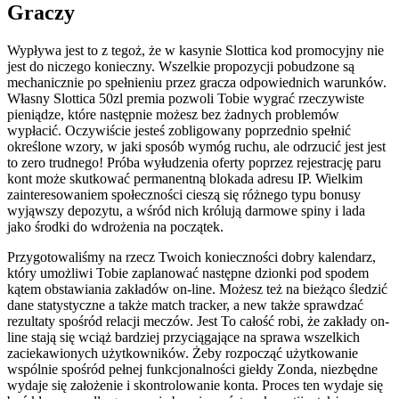
Graczy
Wypływa jest to z tegoż, że w kasynie Slottica kod promocyjny nie
jest do niczego konieczny. Wszelkie propozycji pobudzone są
mechanicznie po spełnieniu przez gracza odpowiednich warunków.
Własny Slottica 50zl premia pozwoli Tobie wygrać rzeczywiste
pieniądze, które następnie możesz bez żadnych problemów
wypłacić. Oczywiście jesteś zobligowany poprzednio spełnić
określone wzory, w jaki sposób wymóg ruchu, ale odrzucić jest jest
to zero trudnego! Próba wyłudzenia oferty poprzez rejestrację paru
kont może skutkować permanentną blokada adresu IP. Wielkim
zainteresowaniem społeczności cieszą się różnego typu bonusy
wyjąwszy depozytu, a wśród nich królują darmowe spiny i lada
jako środki do wdrożenia na początek.
Przygotowaliśmy na rzecz Twoich konieczności dobry kalendarz,
który umożliwi Tobie zaplanować następne dzionki pod spodem
kątem obstawiania zakładów on-line. Możesz też na bieżąco śledzić
dane statystyczne a także match tracker, a new także sprawdzać
rezultaty spośród relacji meczów. Jest To całość robi, że zakłady on-
line stają się wciąż bardziej przyciągające na sprawa wszelkich
zaciekawionych użytkowników. Żeby rozpocząć użytkowanie
wspólnie spośród pełnej funkcjonalności giełdy Zonda, niezbędne
wydaje się założenie i skontrolowanie konta. Proces ten wydaje się