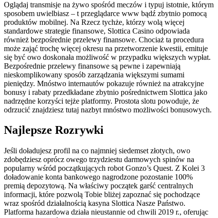
Oglądaj transmisje na żywo spośród meczów i typuj istotnie, którym
sposobem uwielbiasz – t przeglądarce www bądź zbytnio pomocą
produktów mobilnej. Na Rzecz tychże, którzy wolą więcej
standardowe strategie finansowe, Slottica Casino odpowiada
również bezpośrednie przelewy finansowe. Chociaż ta procedura
może zająć trochę więcej okresu na przetworzenie kwestii, emituje
się być owo doskonała możliwość w przypadku większych wypłat.
Bezpośrednie przelewy finansowe są pewne i zapewniają
nieskomplikowany sposób zarządzania większymi sumami
pieniędzy. Mnóstwo internautów pokazuje również na atrakcyjne
bonusy i rabaty przedkładane zbytnio pośrednictwem Slottica jako
nadrzędne korzyści tejże platformy. Prostota slotu powoduje, że
odrzucić znajdziesz tutaj nazbyt mnóstwo możliwości bonusowych.
Najlepsze Rozrywki
Jeśli doładujesz profil na co najmniej siedemset złotych, owo
zdobędziesz oprócz owego trzydziestu darmowych spinów na
popularny wśród początkujących robot Gonzo’s Quest. Z Kolei 3
doładowanie konta bankowego nagrodzone pozostanie 100%
premią depozytową. Na właściwy początek garść centralnych
informacji, które pozwolą Tobie bliżej zapoznać się pochodzące
wraz spośród działalnością kasyna Slottica Nasze Państwo.
Platforma hazardowa działa nieustannie od chwili 2019 r., oferując