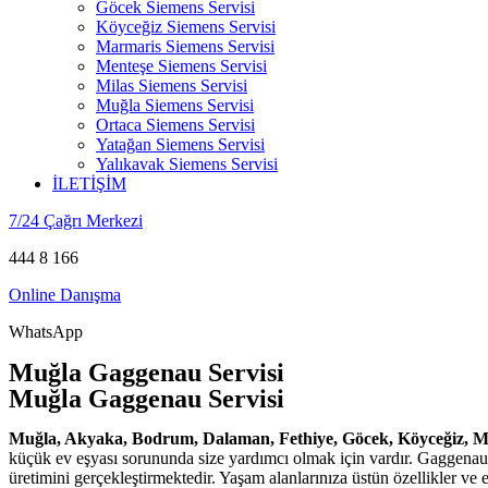
Göcek Siemens Servisi
Köyceğiz Siemens Servisi
Marmaris Siemens Servisi
Menteşe Siemens Servisi
Milas Siemens Servisi
Muğla Siemens Servisi
Ortaca Siemens Servisi
Yatağan Siemens Servisi
Yalıkavak Siemens Servisi
İLETİŞİM
7/24 Çağrı Merkezi
444 8 166
Online Danışma
WhatsApp
Muğla Gaggenau Servisi
Muğla Gaggenau Servisi
Muğla, Akyaka, Bodrum, Dalaman, Fethiye, Göcek, Köyceğiz, Ma
küçük ev eşyası sorununda size yardımcı olmak için vardır. Gaggenau 1
üretimini gerçekleştirmektedir. Yaşam alanlarınıza üstün özellikler ve 