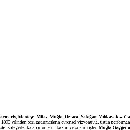
rmaris, Menteşe, Milas, Muğla, Ortaca, Yatağan, Yalıkavak – Ga
893 yılından beri tasarımcıların evrensel vizyonuyla, üstün performans 
estetik değerler katan ürünlerin, bakım ve onarım işleri
Muğla Gaggenau