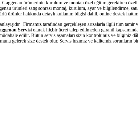
r. Gaggenau ürünlerinin kurulum ve montajı özel eğitim gerektiren özel
nau ürünleri satış sonrası montaj, kurulum, ayar ve bilgilendirme, satı
ürlü ürünler hakkında detaylı kullanım bilgisi dahil, online destek hattımı
ayışıdır. Firmamız tarafından gerçekleşen arızalarla ilgili tüm tamir ve
ggenau Servisi
olarak hiçbir ücret talep edilmeden garanti kapsamınd
müdahale edilir. Bütün servis aşamaları sizin kontrolünüz ve bilginiz dâh
umuna gelerek size destek olur. Servis hızımız ve kalitemiz sorunların 