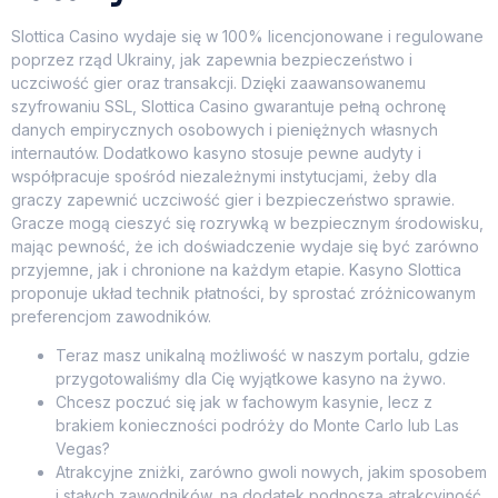
Slottica Casino wydaje się w 100% licencjonowane i regulowane
poprzez rząd Ukrainy, jak zapewnia bezpieczeństwo i
uczciwość gier oraz transakcji. Dzięki zaawansowanemu
szyfrowaniu SSL, Slottica Casino gwarantuje pełną ochronę
danych empirycznych osobowych i pieniężnych własnych
internautów. Dodatkowo kasyno stosuje pewne audyty i
współpracuje spośród niezależnymi instytucjami, żeby dla
graczy zapewnić uczciwość gier i bezpieczeństwo sprawie.
Gracze mogą cieszyć się rozrywką w bezpiecznym środowisku,
mając pewność, że ich doświadczenie wydaje się być zarówno
przyjemne, jak i chronione na każdym etapie. Kasyno Slottica
proponuje układ technik płatności, by sprostać zróżnicowanym
preferencjom zawodników.
Teraz masz unikalną możliwość w naszym portalu, gdzie
przygotowaliśmy dla Cię wyjątkowe kasyno na żywo.
Chcesz poczuć się jak w fachowym kasynie, lecz z
brakiem konieczności podróży do Monte Carlo lub Las
Vegas?
Atrakcyjne zniżki, zarówno gwoli nowych, jakim sposobem
i stałych zawodników, na dodatek podnoszą atrakcyjność