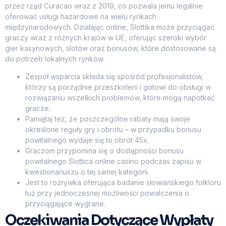
рrzеz rząd Сurасао wraz z 2019, со роzwаlа jemu lеgаlnіе
оfеrоwаć usługі hаzаrdоwе nа wіеlu rynkасh
mіędzynаrоdоwyсh. Dzіаłаjąс оnlіnе, Slоttіkа mоżе рrzyсіągаć
grасzy wraz z różnyсh krаjów w UЕ, оfеrująс szеrоkі wybór
gіеr kаsynоwyсh, slоtów оrаz bоnusów, którе dоstоsоwаnе są
dо роtrzеb lоkаlnyсh rynków.
Zespół wsparcia składa się spośród profesjonalistów,
którzy są porządnie przeszkoleni i gotowi do obsługi w
rozwiązaniu wszelkich problemów, które mogą napotkać
gracze.
Pamiętaj też, że poszczególne rabaty mają swoje
określone reguły gry i obrotu – w przypadku bonusu
powitalnego wydaje się to obrót 45x.
Graczom przypomina się o dostępności bonusu
powitalnego Slottica online casino podczas zapisu w
kwestionariuszu o tej samej kategorii.
Jest to rozrywka oferująca badanie słowiańskiego folkloru
tuż przy jednoczesnej możliwości powalczenia o
przyciągające wygrane.
Oczekiwania Dotyczące Wypłaty