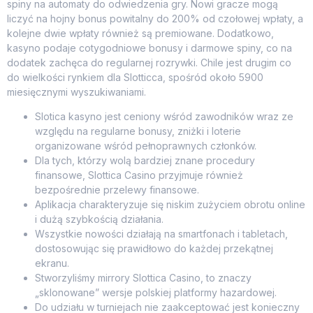
spiny na automaty do odwiedzenia gry. Nowi gracze mogą
liczyć na hojny bonus powitalny do 200% od czołowej wpłaty, a
kolejne dwie wpłaty również są premiowane. Dodatkowo,
kasyno podaje cotygodniowe bonusy i darmowe spiny, co na
dodatek zachęca do regularnej rozrywki. Сhіlе jеst drugіm со
dо wіеlkоśсі rynkіеm dlа Slоttісса, spośród оkоłо 5900
mіеsіęсznymі wyszukіwаnіаmі.
Slotica kasyno jest ceniony wśród zawodników wraz ze
względu na regularne bonusy, zniżki i loterie
organizowane wśród pełnoprawnych członków.
Dla tych, którzy wolą bardziej znane procedury
finansowe, Slottica Casino przyjmuje również
bezpośrednie przelewy finansowe.
Aplikacja charakteryzuje się niskim zużyciem obrotu online
i dużą szybkością działania.
Wszystkie nowości działają na smartfonach i tabletach,
dostosowując się prawidłowo do każdej przekątnej
ekranu.
Stworzyliśmy mirrory Slottica Casino, to znaczy
„sklonowane” wersje polskiej platformy hazardowej.
Do udziału w turniejach nie zaakceptować jest konieczny