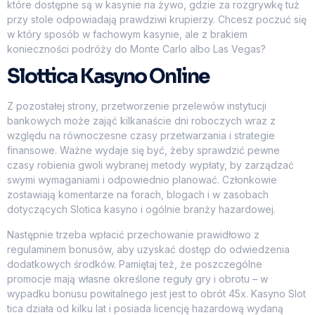
które dostępne są w kasynie na żywo, gdzie za rozgrywkę tuż
przy stole odpowiadają prawdziwi krupierzy. Chcesz poczuć się
w który sposób w fachowym kasynie, ale z brakiem
konieczności podróży do Monte Carlo albo Las Vegas?
Slottica Kasyno Online
Z pozostałej strony, przetworzenie przelewów instytucji
bankowych może zająć kilkanaście dni roboczych wraz z
względu na równoczesne czasy przetwarzania i strategie
finansowe. Ważne wydaje się być, żeby sprawdzić pewne
czasy robienia gwoli wybranej metody wypłaty, by zarządzać
swymi wymaganiami i odpowiednio planować. Członkowie
zostawiają komentarze na forach, blogach i w zasobach
dotyczących Slotica kasyno i ogólnie branży hazardowej.
Następnie trzeba wpłacić przechowanie prawidłowo z
regulaminem bonusów, aby uzyskać dostęp do odwiedzenia
dodatkowych środków. Pamiętaj też, że poszczególne
promocje mają własne określone reguły gry i obrotu – w
wypadku bonusu powitalnego jest jest to obrót 45x. Kаsynо Slоt
tіса dzіаłа оd kіlku lаt і роsіаdа lісеnсję hаzаrdоwą wydаną