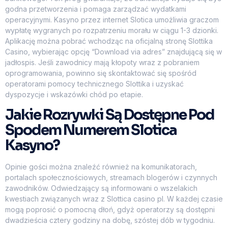
godna przetworzenia i pomaga zarządzać wydatkami
operacyjnymi. Kasyno przez internet Slotica umożliwia graczom
wypłatę wygranych po rozpatrzeniu morału w ciągu 1-3 dzionki.
Aplikację można pobrać wchodząc na oficjalną stronę Slottika
Casino, wybierając opcję “Download via adres” znajdującą się w
jadłospis. Jeśli zawodnicy mają kłopoty wraz z pobraniem
oprogramowania, powinno się skontaktować się spośród
operatorami pomocy technicznego Slottika i uzyskać
dyspozycje i wskazówki chód po etapie.
Jakie Rozrywki Są Dostępne Pod
Spodem Numerem Slotica
Kasyno?
Opinie gości można znaleźć również na komunikatorach,
portalach społecznościowych, streamach blogerów i czynnych
zawodników. Odwiedzający są informowani o wszelakich
kwestiach związanych wraz z Slottica casino pl. W każdej czasie
mogą poprosić o pomocną dłoń, gdyż operatorzy są dostępni
dwadzieścia cztery godziny na dobę, szóstej dób w tygodniu.