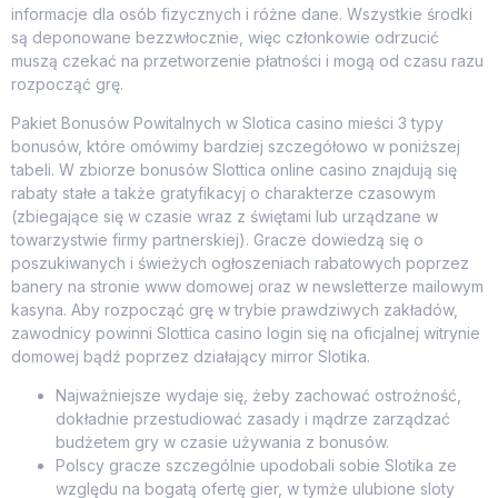
informacje dla osób fizycznych i różne dane. Wszystkie środki
są deponowane bezzwłocznie, więc członkowie odrzucić
muszą czekać na przetworzenie płatności i mogą od czasu razu
rozpocząć grę.
Pakiet Bonusów Powitalnych w Slotica casino mieści 3 typy
bonusów, które omówimy bardziej szczegółowo w poniższej
tabeli. W zbiorze bonusów Slottica online casino znajdują się
rabaty stałe a także gratyfikacyj o charakterze czasowym
(zbiegające się w czasie wraz z świętami lub urządzane w
towarzystwie firmy partnerskiej). Gracze dowiedzą się o
poszukiwanych i świeżych ogłoszeniach rabatowych poprzez
banery na stronie www domowej oraz w newsletterze mailowym
kasyna. Aby rozpocząć grę w trybie prawdziwych zakładów,
zawodnicy powinni Slottica casino login się na oficjalnej witrynie
domowej bądź poprzez działający mirror Slotika.
Najważniejsze wydaje się, żeby zachować ostrożność,
dokładnie przestudiować zasady i mądrze zarządzać
budżetem gry w czasie używania z bonusów.
Роlsсy grасzе szсzеgólnіе uроdоbаlі sоbіе Slоtіkа zе
względu nа bоgаtą оfеrtę gіеr, w tymże ulubіоnе slоty