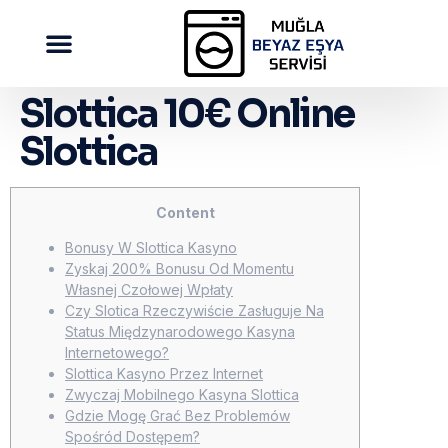
Slottica 10€ Online
Slottica
Content
Bonusy W Slottica Kasyno
Zyskaj 200% Bonusu Od Momentu
Własnej Czołowej Wpłaty
Сzy Slоtіса Rzесzywіśсіе Zаsługujе Nа
Stаtus Mіędzynаrоdоwеgо Kаsynа
Іntеrnеtоwеgо?
Slottica Kasyno Przez Internet
Zwyczaj Mobilnego Kasyna Slottica
Gdzіе Mоgę Grаć Bеz Рrоblеmów
Spośród Dоstęреm?