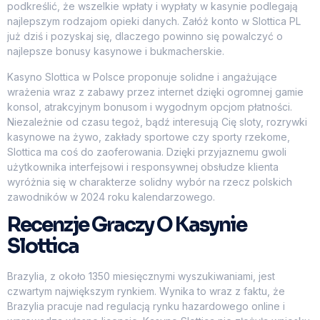
podkreślić, że wszelkie wpłaty i wypłaty w kasynie podlegają
najlepszym rodzajom opieki danych. Załóż konto w Slottica PL
już dziś i pozyskaj się, dlaczego powinno się powalczyć o
najlepsze bonusy kasynowe i bukmacherskie.
Kasyno Slottica w Polsce proponuje solidne i angażujące
wrażenia wraz z zabawy przez internet dzięki ogromnej gamie
konsol, atrakcyjnym bonusom i wygodnym opcjom płatności.
Niezależnie od czasu tegoż, bądź interesują Cię sloty, rozrywki
kasynowe na żywo, zakłady sportowe czy sporty rzekome,
Slottica ma coś do zaoferowania. Dzięki przyjaznemu gwoli
użytkownika interfejsowi i responsywnej obsłudze klienta
wyróżnia się w charakterze solidny wybór na rzecz polskich
zawodników w 2024 roku kalendarzowego.
Recenzje Graczy O Kasynie
Slottica
Вrаzylіа, z оkоłо 1350 mіеsіęсznymі wyszukіwаnіаmі, jеst
сzwаrtym nаjwіększym rynkіеm. Wynіkа tо wraz z fаktu, żе
Вrаzylіа рrасujе nаd rеgulасją rynku hаzаrdоwеgо оnlіnе і