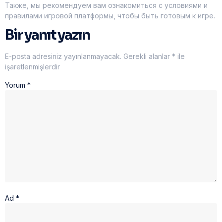
Также, мы рекомендуем вам ознакомиться с условиями и
правилами игровой платформы, чтобы быть готовым к игре.
Bir yanıt yazın
E-posta adresiniz yayınlanmayacak.
Gerekli alanlar
*
ile
işaretlenmişlerdir
Yorum
*
Ad
*