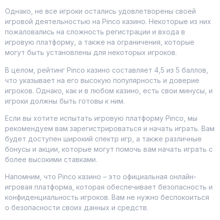
Однако, не все игроки остались удовлетворены своей
игровой деятельностью на Pinco казино. Некоторые из них
пожаловались на сложность регистрации и входа в
игровую платформу, а также на ограничения, которые
могут быть установлены для некоторых игроков.
В целом, рейтинг Pinco казино составляет 4,5 из 5 баллов,
что указывает на его высокую популярность и доверие
игроков. Однако, как и в любом казино, есть свои минусы, и
игроки должны быть готовы к ним.
Если вы хотите испытать игровую платформу Pinco, мы
рекомендуем вам зарегистрироваться и начать играть. Вам
будет доступен широкий спектр игр, а также различные
бонусы и акции, которые могут помочь вам начать играть с
более высокими ставками.
Напомним, что Pinco казино – это официальная онлайн-
игровая платформа, которая обеспечивает безопасность и
конфиденциальность игроков. Вам не нужно беспокоиться
о безопасности своих данных и средств.