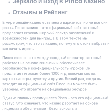
Зеркало и Вход в Pinco Казино
Отзывы и Рейтинг
В мире онлайн-казино есть много вариантов, но не все они
равны. Пинко казино – это официальный сайт, который
предлагает игрокам широкий спектр развлечений и
возможностей для выигрыша. В этом тексте мы
рассмотрим, что это за казино, почему его стоит выбрать и
как начать играть.
Пинко казино – это международный оператор, который
работает на основе лицензии и обеспечивает
безопасность и конфиденциальность игроков. Он
предлагает игрокам более 1000 игр, включая слоты,
карточные игры, рулетку и другие. Всякий раз, когда вы
заходит на официальный сайт Pinco, вы можете быть
уверены, что играете на официальном ресурсе.
Один из главных преимуществ Pinco – это его официальный
статус. Это означает, что казино работает на основе
лицензии и обеспечивает безопасность и