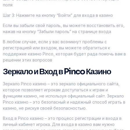
поля
Шаг 3: Нажмите на кнопку “Войти” для входа в казино
Если вы забыли свой пароль, вы можете восстановить его,
нажав на кнопку “Забыли пароль” на странице входа
В любом случае, если у вас возникнут проблемы с
регистрацией или входом, вы можете обратиться к
поддержке казино Pinco, которая будет рада помочь вам в
решении этих вопросов
Зеркало и Вход в Pinco Казино
Зеркало Pinco казино – это зеркало официального сайта,
которое позволяет игрокам доступаться к играм и
функциям казино, не используя официальный сайт. Зеркало
Pinco казино – это безопасный и надежный способ играть в
казино, не рискуя своей безопасностью.
Вход в Pinco казино – это процесс регистрации и входа в
личный кабинет игрока. Для входа в казино вам нужно