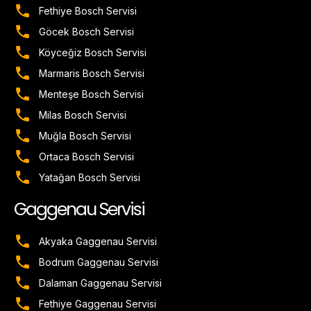
Fethiye Bosch Servisi
Göcek Bosch Servisi
Köyceğiz Bosch Servisi
Marmaris Bosch Servisi
Menteşe Bosch Servisi
Milas Bosch Servisi
Muğla Bosch Servisi
Ortaca Bosch Servisi
Yatağan Bosch Servisi
Gaggenau Servisi
Akyaka Gaggenau Servisi
Bodrum Gaggenau Servisi
Dalaman Gaggenau Servisi
Fethiye Gaggenau Servisi