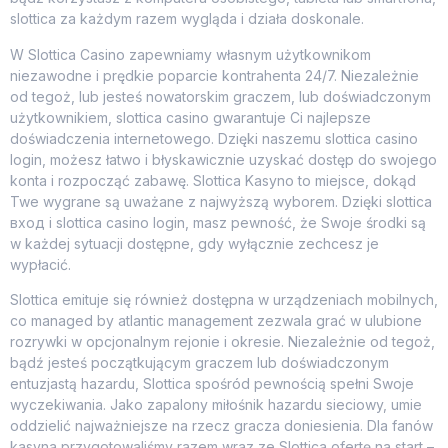
slottica za każdym razem wygląda i działa doskonale.
W Slottica Casino zapewniamy własnym użytkownikom
niezawodne i prędkie poparcie kontrahenta 24/7. Niezależnie
od tegoż, lub jesteś nowatorskim graczem, lub doświadczonym
użytkownikiem, slottica casino gwarantuje Ci najlepsze
doświadczenia internetowego. Dzięki naszemu slottica casino
login, możesz łatwo i błyskawicznie uzyskać dostęp do swojego
konta i rozpocząć zabawę. Slottica Kasyno to miejsce, dokąd
Twe wygrane są uważane z najwyższą wyborem. Dzięki slottica
вход i slottica casino login, masz pewność, że Swoje środki są
w każdej sytuacji dostępne, gdy wyłącznie zechcesz je
wypłacić.
Slottica emituje się również dostępna w urządzeniach mobilnych,
co managed by atlantic management zezwala grać w ulubione
rozrywki w opcjonalnym rejonie i okresie. Niezależnie od tegoż,
bądź jesteś początkującym graczem lub doświadczonym
entuzjastą hazardu, Slottica spośród pewnością spełni Swoje
wyczekiwania. Jako zapalony miłośnik hazardu sieciowy, umie
oddzielić najważniejsze na rzecz gracza doniesienia. Dla fanów
kasyna przygotowaliśmy razem wraz ze Slottica ofertę na start –