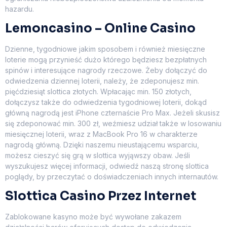
hazardu.
Lemoncasino – Online Casino
Dzienne, tygodniowe jakim sposobem i również miesięczne
loterie mogą przynieść dużo którego będziesz bezpłatnych
spinów i interesujące nagrody rzeczowe. Żeby dołączyć do
odwiedzenia dziennej loterii, należy, że zdeponujesz min.
pięćdziesiąt slottica złotych. Wpłacając min. 150 złotych,
dołączysz także do odwiedzenia tygodniowej loterii, dokąd
główną nagrodą jest iPhone czternaście Pro Max. Jeżeli skusisz
się zdeponować min. 300 zł, weźmiesz udział także w losowaniu
miesięcznej loterii, wraz z MacBook Pro 16 w charakterze
nagrodą główną. Dzięki naszemu nieustającemu wsparciu,
możesz cieszyć się grą w slottica wyjąwszy obaw. Jeśli
wyszukujesz więcej informacji, odwiedź naszą stronę slottica
poglądy, by przeczytać o doświadczeniach innych internautów.
Slottica Casino Przez Internet
Zablokowane kasyno może być wywołane zakazem