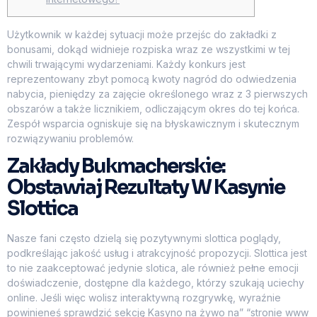
Użytkownik w każdej sytuacji może przejśc do zakładki z
bonusami, dokąd widnieje rozpiska wraz ze wszystkimi w tej
chwili trwającymi wydarzeniami. Każdy konkurs jest
reprezentowany zbyt pomocą kwoty nagród do odwiedzenia
nabycia, pieniędzy za zajęcie określonego wraz z 3 pierwszych
obszarów a także licznikiem, odliczającym okres do tej końca.
Zespół wsparcia ogniskuje się na błyskawicznym i skutecznym
rozwiązywaniu problemów.
Zakłady Bukmacherskie:
Obstawiaj Rezultaty W Kasynie
Slottica
Nasze fani często dzielą się pozytywnymi slottica poglądy,
podkreślając jakość usług i atrakcyjność propozycji. Slottica jest
to nie zaakceptować jedynie slotica, ale również pełne emocji
doświadczenie, dostępne dla każdego, którzy szukają uciechy
online. Jeśli więc wolisz interaktywną rozgrywkę, wyraźnie
powinieneś sprawdzić sekcję Kasyno na żywo na” “stronie www