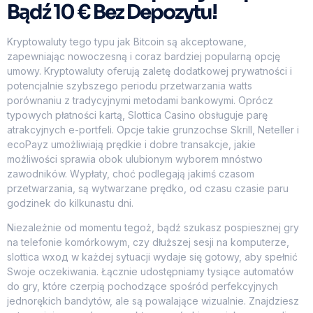
Bądź 10 € Bez Depozytu!
Kryptowaluty tego typu jak Bitcoin są akceptowane,
zapewniając nowoczesną i coraz bardziej popularną opcję
umowy. Kryptowaluty oferują zaletę dodatkowej prywatności i
potencjalnie szybszego periodu przetwarzania watts
porównaniu z tradycyjnymi metodami bankowymi. Oprócz
typowych płatności kartą, Slottica Casino obsługuje parę
atrakcyjnych e-portfeli. Opcje takie grunzochse Skrill, Neteller i
ecoPayz umożliwiają prędkie i dobre transakcje, jakie
możliwości sprawia obok ulubionym wyborem mnóstwo
zawodników. Wypłaty, choć podlegają jakimś czasom
przetwarzania, są wytwarzane prędko, od czasu czasie paru
godzinek do kilkunastu dni.
Niezależnie od momentu tegoż, bądź szukasz pospiesznej gry
na telefonie komórkowym, czy dłuższej sesji na komputerze,
slottica wход w każdej sytuacji wydaje się gotowy, aby spełnić
Swoje oczekiwania. Łącznie udostępniamy tysiące automatów
do gry, które czerpią pochodzące spośród perfekcyjnych
jednorękich bandytów, ale są powalające wizualnie. Znajdziesz