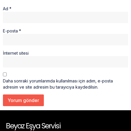
Ad
*
E-posta
*
İnternet sitesi
Daha sonraki yorumlarımda kullanılması için adım, e-posta
adresim ve site adresim bu tarayıcıya kaydedilsin.
Beyaz Eşya Servisi