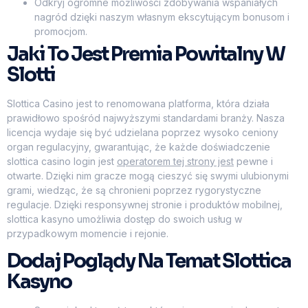
Odkryj ogromne możliwości zdobywania wspaniałych
nagród dzięki naszym własnym ekscytującym bonusom i
promocjom.
Jaki To Jest Premia Powitalny W
Slotti
Slottica Casino jest to renomowana platforma, która działa
prawidłowo spośród najwyższymi standardami branży. Nasza
licencja wydaje się być udzielana poprzez wysoko ceniony
organ regulacyjny, gwarantując, że każde doświadczenie
slottica casino login jest
operatorem tej strony jest
pewne i
otwarte. Dzięki nim gracze mogą cieszyć się swymi ulubionymi
grami, wiedząc, że są chronieni poprzez rygorystyczne
regulacje. Dzięki responsywnej stronie i produktów mobilnej,
slottica kasyno umożliwia dostęp do swoich usług w
przypadkowym momencie i rejonie.
Dodaj Poglądy Na Temat Slottica
Kasyno