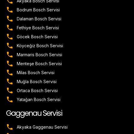
Akyaka Bosch Servisi
Bodrum Bosch Servisi
Dalaman Bosch Servisi
Fethiye Bosch Servisi
Göcek Bosch Servisi
Köyceğiz Bosch Servisi
Marmaris Bosch Servisi
Menteşe Bosch Servisi
Milas Bosch Servisi
Muğla Bosch Servisi
Ortaca Bosch Servisi
Yatağan Bosch Servisi
Gaggenau Servisi
Akyaka Gaggenau Servisi