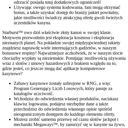
odrzucić posiada tutaj dodatkowych ograniczeń!
Używając owego systemu kodowania, fani mogą otrzymać
bonus, a także uzyskać dostęp do branży pakiet powitalny,
jakie możliwości świadczy atrakcyjną ofertę gwoli świeżych
uczestników kasyna.
Starburst™ owo dziś właściwie złoty kanon w swojej klasie.
Motywem przewodnim jest eksploracja kosmosu i eksploracja
nieznanych planet. Na pokładzie swojej międzygwiezdnej rakiety
znajdziesz naprawdę wiele interesujących gadżetów, w naszym
bonusowe respiny! Najważniejsze aczkolwiek, że w naszym slocie
chociażby wypłaty są nieziemskie. Pomijając możliwością używania
wraz z slotów i umowy hazardowych z brakiem względu na to,
gdzie jesteś, co jeszcze mogą dać aplikacje komputerowe
kasynowe?
Zabawy kasynowe zostały uzbrojone w RNG, a więc
Program Generujący Liczb Losowych, który pasuje za
katalogów uczciwość.
Wchodzisz do odwiedzenia własnej produktów, naciskasz
klawisz logowania, podajesz niezbędne dane a także
przechodzisz do odwiedzenia własnego opisie spośród
nieograniczonym dostępem do każdego elementu oferty.
Możesz zrobić samemu przerwę od czasu slotów jackpot i
mechaniki Megaways™, by zanurzyć się w kasynie na żywo,