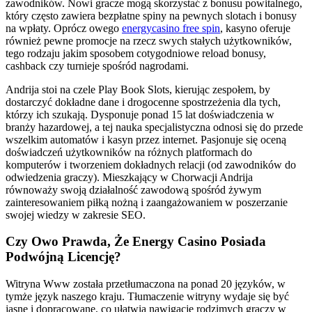
zawodników. Nowi gracze mogą skorzystać z bonusu powitalnego,
który często zawiera bezpłatne spiny na pewnych slotach i bonusy
na wpłaty. Oprócz owego
energycasino free spin
, kasyno oferuje
również pewne promocje na rzecz swych stałych użytkowników,
tego rodzaju jakim sposobem cotygodniowe reload bonusy,
cashback czy turnieje spośród nagrodami.
Andrija stoi na czele Play Book Slots, kierując zespołem, by
dostarczyć dokładne dane i drogocenne spostrzeżenia dla tych,
którzy ich szukają. Dysponuje ponad 15 lat doświadczenia w
branży hazardowej, a tej nauka specjalistyczna odnosi się do przede
wszelkim automatów i kasyn przez internet. Pasjonuje się oceną
doświadczeń użytkowników na różnych platformach do
komputerów i tworzeniem dokładnych relacji (od zawodników do
odwiedzenia graczy). Mieszkający w Chorwacji Andrija
równoważy swoją działalność zawodową spośród żywym
zainteresowaniem piłką nożną i zaangażowaniem w poszerzanie
swojej wiedzy w zakresie SEO.
Czy Owo Prawda, Że Energy Casino Posiada
Podwójną Licencję?
Witryna Www została przetłumaczona na ponad 20 języków, w
tymże język naszego kraju. Tłumaczenie witryny wydaje się być
jasne i dopracowane, co ułatwia nawigację rodzimych graczy w