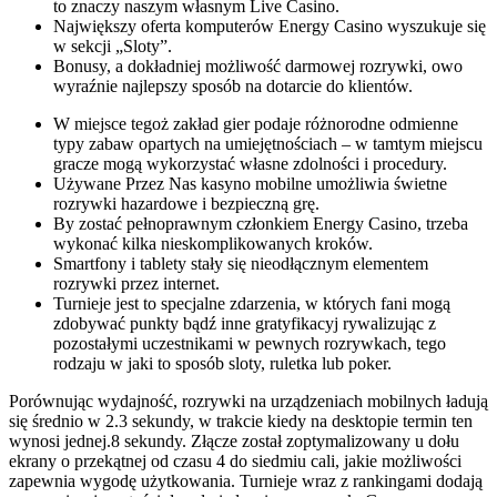
to znaczy naszym własnym Live Casino.
Największy oferta komputerów Energy Casino wyszukuje się
w sekcji „Sloty”.
Bonusy, a dokładniej możliwość darmowej rozrywki, owo
wyraźnie najlepszy sposób na dotarcie do klientów.
W miejsce tegoż zakład gier podaje różnorodne odmienne
typy zabaw opartych na umiejętnościach – w tamtym miejscu
gracze mogą wykorzystać własne zdolności i procedury.
Używane Przez Nas kasyno mobilne umożliwia świetne
rozrywki hazardowe i bezpieczną grę.
By zostać pełnoprawnym członkiem Energy Casino, trzeba
wykonać kilka nieskomplikowanych kroków.
Smartfony i tablety stały się nieodłącznym elementem
rozrywki przez internet.
Turnieje jest to specjalne zdarzenia, w których fani mogą
zdobywać punkty bądź inne gratyfikacyj rywalizując z
pozostałymi uczestnikami w pewnych rozrywkach, tego
rodzaju w jaki to sposób sloty, ruletka lub poker.
Porównując wydajność, rozrywki na urządzeniach mobilnych ładują
się średnio w 2.3 sekundy, w trakcie kiedy na desktopie termin ten
wynosi jednej.8 sekundy. Złącze został zoptymalizowany u dołu
ekrany o przekątnej od czasu 4 do siedmiu cali, jakie możliwości
zapewnia wygodę użytkowania. Turnieje wraz z rankingami dodają