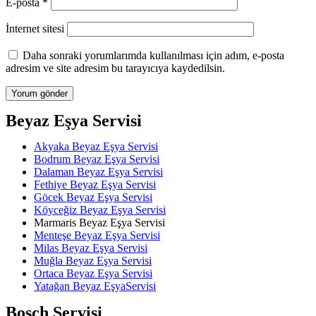
E-posta
*
İnternet sitesi
Daha sonraki yorumlarımda kullanılması için adım, e-posta
adresim ve site adresim bu tarayıcıya kaydedilsin.
Beyaz Eşya Servisi
Akyaka Beyaz Eşya Servisi
Bodrum Beyaz Eşya Servisi
Dalaman Beyaz Eşya Servisi
Fethiye Beyaz Eşya Servisi
Göcek Beyaz Eşya Servisi
Köyceğiz Beyaz Eşya Servisi
Marmaris Beyaz Eşya Servisi
Menteşe Beyaz Eşya Servisi
Milas Beyaz Eşya Servisi
Muğla Beyaz Eşya Servisi
Ortaca Beyaz Eşya Servisi
Yatağan Beyaz EşyaServisi
Bosch Servisi