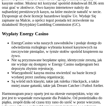
kasynie online. Możesz też korzystać spośród doładowań BLIK-iem
oraz grać w złotówce. Owo kasyno internetowe należy do
najbardziej prestiżowych kasyn, na które możecie natrafić w necie.
Dysponuje aż dwie licencje hazardowe krajów Ue. Wydaje Się
zapisane na Malcie, a oprócz tegoż posiada też zezwolenie na
działalność Brytyjskiej Gambling Commission (GC).
Wypłaty Energy Casino
EnergyCasino wita naszych zawodników i podaje dostęp do
odwiedzenia rozległego wybrania konsol kasynowych na
rzeczywiste pieniądze, w tymże stołów spośród krupierem na
żywo.
Nie są przyznawane bezpłatne spiny, identycznie zresztą, jak
nie wydaje się dostępny w Energy Casino nadprogram bez
depozytu zbytnio rejestrację.
Wiarygodność kasyna można stwierdzić na bazie licencji
wydanej przez zaufaną organizację.
Są wśród nich klasyki, takie jak ruletka i blackjack, a także
mniej znane gatunki, takie jak Dream Catcher i Futbol Atelier.
Harmonogram pracy oparty jest na okresie europejskim, więc nie
jest jest to wspaniałe rozwiązanie dla Polaków. Od poniedziałku do
piątku, zespół dziła od czasu trzy rano do sześć w porze wieczoru,