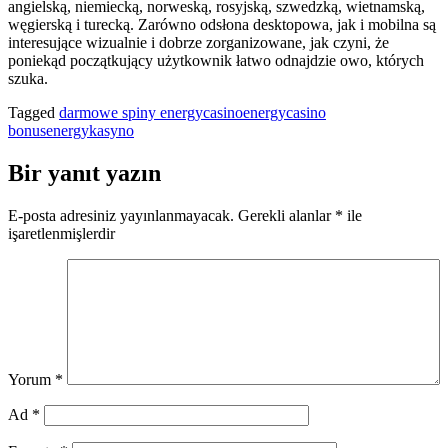
angielską, niemiecką, norweską, rosyjską, szwedzką, wietnamską,
węgierską i turecką. Zarówno odsłona desktopowa, jak i mobilna są
interesujące wizualnie i dobrze zorganizowane, jak czyni, że
poniekąd początkujący użytkownik łatwo odnajdzie owo, których
szuka.
Tagged
darmowe spiny energycasino
energycasino
bonus
energykasyno
Bir yanıt yazın
E-posta adresiniz yayınlanmayacak.
Gerekli alanlar
*
ile
işaretlenmişlerdir
Yorum
*
Ad
*