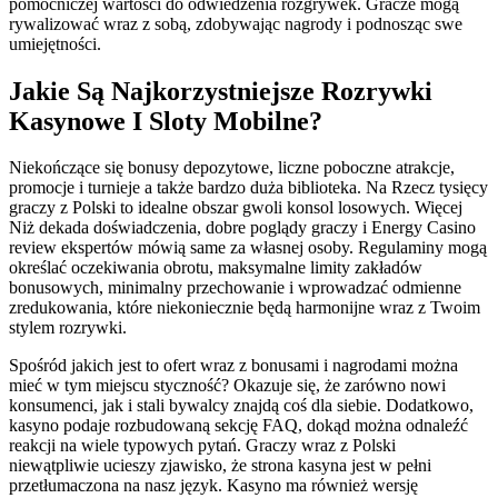
pomocniczej wartości do odwiedzenia rozgrywek. Gracze mogą
rywalizować wraz z sobą, zdobywając nagrody i podnosząc swe
umiejętności.
Jakie Są Najkorzystniejsze Rozrywki
Kasynowe I Sloty Mobilne?
Niekończące się bonusy depozytowe, liczne poboczne atrakcje,
promocje i turnieje a także bardzo duża biblioteka. Na Rzecz tysięcy
graczy z Polski to idealne obszar gwoli konsol losowych. Więcej
Niż dekada doświadczenia, dobre poglądy graczy i Energy Casino
review ekspertów mówią same za własnej osoby. Regulaminy mogą
określać oczekiwania obrotu, maksymalne limity zakładów
bonusowych, minimalny przechowanie i wprowadzać odmienne
zredukowania, które niekoniecznie będą harmonijne wraz z Twoim
stylem rozrywki.
Spośród jakich jest to ofert wraz z bonusami i nagrodami można
mieć w tym miejscu styczność? Okazuje się, że zarówno nowi
konsumenci, jak i stali bywalcy znajdą coś dla siebie. Dodatkowo,
kasyno podaje rozbudowaną sekcję FAQ, dokąd można odnaleźć
reakcji na wiele typowych pytań. Graczy wraz z Polski
niewątpliwie ucieszy zjawisko, że strona kasyna jest w pełni
przetłumaczona na nasz język. Kasyno ma również wersję