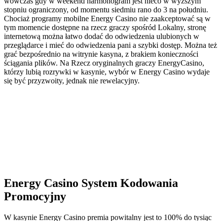
wówczas gdy w weekend harmonogram jest nieco w wyższym
stopniu ograniczony, od momentu siedmiu rano do 3 na południu.
Chociaż programy mobilne Energy Casino nie zaakceptować są w
tym momencie dostępne na rzecz graczy spośród Lokalny, stronę
internetową można łatwo dodać do odwiedzenia ulubionych w
przeglądarce i mieć do odwiedzenia pani a szybki dostęp. Można też
grać bezpośrednio na witrynie kasyna, z brakiem konieczności
ściągania plików. Na Rzecz oryginalnych graczy EnergyCasino,
którzy lubią rozrywki w kasynie, wybór w Energy Casino wydaje
się być przyzwoity, jednak nie rewelacyjny.
Energy Casino System Kodowania
Promocyjny
W kasynie Energy Casino premia powitalny jest to 100% do tysiąc