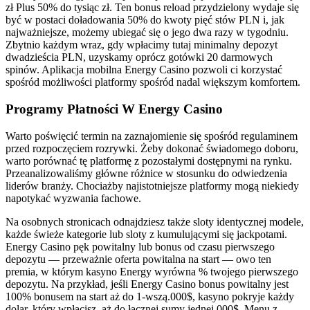
zł Plus 50% do tysiąc zł. Ten bonus reload przydzielony wydaje się
być w postaci doładowania 50% do kwoty pięć stów PLN i, jak
najważniejsze, możemy ubiegać się o jego dwa razy w tygodniu.
Zbytnio każdym wraz, gdy wpłacimy tutaj minimalny depozyt
dwadzieścia PLN, uzyskamy oprócz gotówki 20 darmowych
spinów. Aplikacja mobilna Energy Casino pozwoli ci korzystać
spośród możliwości platformy spośród nadal większym komfortem.
Programy Płatności W Energy Casino
Warto poświęcić termin na zaznajomienie się spośród regulaminem
przed rozpoczęciem rozrywki. Żeby dokonać świadomego doboru,
warto porównać tę platformę z pozostałymi dostępnymi na rynku.
Przeanalizowaliśmy główne różnice w stosunku do odwiedzenia
liderów branży. Chociażby najistotniejsze platformy mogą niekiedy
napotykać wyzwania fachowe.
Na osobnych stronicach odnajdziesz także sloty identycznej modele,
każde świeże kategorie lub sloty z kumulującymi się jackpotami.
Energy Casino pęk powitalny lub bonus od czasu pierwszego
depozytu — przeważnie oferta powitalna na start — owo ten
premia, w którym kasyno Energy wyrówna % twojego pierwszego
depozytu. Na przykład, jeśli Energy Casino bonus powitalny jest
100% bonusem na start aż do 1-wszą.000$, kasyno pokryje każdy
dolar, który wpłacisz, aż do łącznej sumy jednej.000$. Menu z