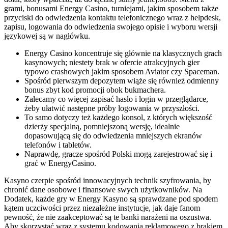
grami, bonusami Energy Casino, turniejami, jakim sposobem także
przyciski do odwiedzenia kontaktu telefonicznego wraz z helpdesk,
zapisu, logowania do odwiedzenia swojego opisie i wyboru wersji
językowej są w nagłówku.
Energy Casino koncentruje się głównie na klasycznych grach
kasynowych; niestety brak w ofercie atrakcyjnych gier
typowo crashowych jakim sposobem Aviator czy Spaceman.
Spośród pierwszym depozytem wiąże się również odmienny
bonus zbyt kod promocji obok bukmachera.
Zalecamy co więcej zapisać hasło i login w przeglądarce,
żeby ułatwić następne próby logowania w przyszłości.
To samo dotyczy też każdego konsol, z których większość
dzierży specjalną, pomniejszoną wersję, idealnie
dopasowującą się do odwiedzenia mniejszych ekranów
telefonów i tabletów.
Naprawdę, gracze spośród Polski mogą zarejestrować się i
grać w EnergyCasino.
Kasyno czerpie spośród innowacyjnych technik szyfrowania, by
chronić dane osobowe i finansowe swych użytkowników. Na
Dodatek, każde gry w Energy Kasyno są sprawdzane pod spodem
kątem uczciwości przez niezależne instytucje, jak daje fanom
pewność, że nie zaakceptować są te banki narażeni na oszustwa.
Aby skorzystać wraz z systemu kodowania reklamowego z brakiem