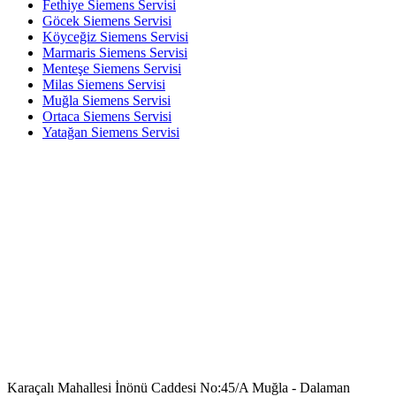
Fethiye Siemens Servisi
Göcek Siemens Servisi
Köyceğiz Siemens Servisi
Marmaris Siemens Servisi
Menteşe Siemens Servisi
Milas Siemens Servisi
Muğla Siemens Servisi
Ortaca Siemens Servisi
Yatağan Siemens Servisi
Karaçalı Mahallesi İnönü Caddesi No:45/A Muğla - Dalaman