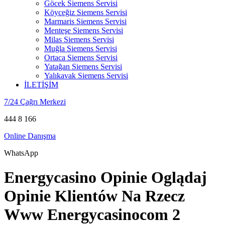
Göcek Siemens Servisi
Köyceğiz Siemens Servisi
Marmaris Siemens Servisi
Menteşe Siemens Servisi
Milas Siemens Servisi
Muğla Siemens Servisi
Ortaca Siemens Servisi
Yatağan Siemens Servisi
Yalıkavak Siemens Servisi
İLETİŞİM
7/24 Çağrı Merkezi
444 8 166
Online Danışma
WhatsApp
Energycasino Opinie Oglądaj
Opinie Klientów Na Rzecz
Www Energycasinocom 2