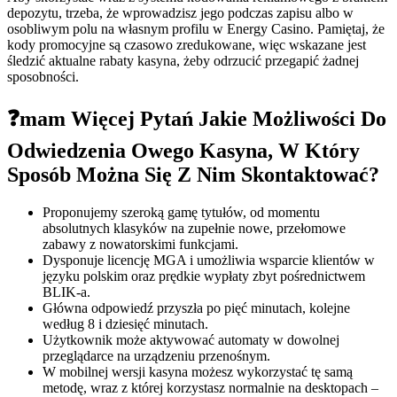
depozytu, trzeba, że wprowadzisz jego podczas zapisu albo w
osobliwym polu na własnym profilu w Energy Casino. Pamiętaj, że
kody promocyjne są czasowo zredukowane, więc wskazane jest
śledzić aktualne rabaty kasyna, żeby odrzucić przegapić żadnej
sposobności.
❓mam Więcej Pytań Jakie Możliwości Do
Odwiedzenia Owego Kasyna, W Który
Sposób Można Się Z Nim Skontaktować?
Proponujemy szeroką gamę tytułów, od momentu
absolutnych klasyków na zupełnie nowe, przełomowe
zabawy z nowatorskimi funkcjami.
Dysponuje licencję MGA i umożliwia wsparcie klientów w
języku polskim oraz prędkie wypłaty zbyt pośrednictwem
BLIK-a.
Główna odpowiedź przyszła po pięć minutach, kolejne
według 8 i dziesięć minutach.
Użytkownik może aktywować automaty w dowolnej
przeglądarce na urządzeniu przenośnym.
W mobilnej wersji kasyna możesz wykorzystać tę samą
metodę, wraz z której korzystasz normalnie na desktopach –