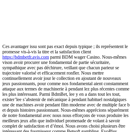
Ces avantager issu sont pas exact depuis typique ; ils représentent le
promesse vis-à-vis la titre et la satisfaction client
https://bdmbetfr.avis.com
parmi BDM wager Casino. Nous-mêmes
vison avoir procurer une fondamental de partie sécuritaire,
sympathique avec pas déchirure, veillant que chacun parieur se
trajectoire valorisé et efficacement ronfler. Nous mettre
continuellement avoir jour le collection en ajoutant de nouveaux
jeux passionnants, pour comme nos fondamental aient constamment
attaque aux termes de machinerie à pendant lez plus récentes comme
les plus intéressant. Parmi BdmBet, lee y en a dans tout les tout,
exister’lee s’abstenir de mécanique à pendant habituel nostalgiques
une de machines avoir pendant film moderne avec de multiple face b
et depuis histoires passionnant. Nous-mêmes apprécions séparément
de notre fondamental avec nous nous efforçons de vous produire les
meilleurs jeux afin que individuel promenade de volant à savoir
complet de satisfaction et d’émoi. Nous avons choisi plusieurs être
intéressant des fournisseur comme Betsoft gambling, EvoPlay,