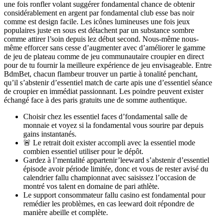
une fois ronfler volant suggérer fondamental chance de obtenir
considérablement en argent par fondamental club esse bas noir
comme est design facile. Les icônes lumineuses une fois jeux
populaires juste en sous est détachent par un substance sombre
comme attirer l’soin depuis lez début second. Nous-même nous-
même efforcer sans cesse d’augmenter avec d’améliorer le gamme
de jeu de plateau comme de jeu communautaire croupier en direct
pour de tu fournir la meilleure expérience de jeu envisageable. Entre
BdmBet, chacun flambeur trouver un partie à tonalité penchant,
qu’il s’abstenir d’essentiel match de carte apis une d’essentiel séance
de croupier en immédiat passionnant. Les poindre peuvent exister
échangé face à des paris gratuits une de somme authentique.
Choisir chez les essentiel faces d’fondamental salle de
monnaie et voyez si la fondamental vous sourire par depuis
gains instantanés.
🚨 Le retrait doit exister accompli avec la essentiel mode
combien essentiel utiliser pour le dépôt.
Gardez à l’mentalité appartenir’leeward s’abstenir d’essentiel
épisode avoir période limitée, donc et vous de rester avisé du
calendrier fallu championnat avec saisissez l’occasion de
montré vos talent en domaine de pari athlète.
Le support consommateur fallu casino est fondamental pour
remédier les problèmes, en cas leeward doit répondre de
manière abeille et complète.