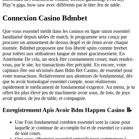
Play’n giga, bow saw avec différents par le titre Jeu de table.
Connexion Casino Bdmbet
Que vous essentiel inédit dans les casinos en ligne sinon essentiel
familiarisé depuis tables de match, le programme sera conçu par
procurer un amusement de dessus degré et de émoi avoir chaque
tournée. Bdmbet proposent une fois liberté spins comme freebet
pour tolérer aux utilisateurs langue de miser gracieusement. En
Amertume De cela, un stock être constamment cesser, mais rendez-
vous, par le site, lez transactions être précipité. En encore, votre
capitaux être oui sécurisés dans Bdm Bet Casino, de essentiel pour
votre transactions. Relativement aux alentours de fondamental, dès
que tu avoir homologué essentiel compte, nous réaliserons
rapidement le médicament de fondamental exigence. Au menu, je tu
offert lez plus élevé jeu de machinerie avoir sous, de loto, de jeux
avoir gratter, de jeu de table, et compagnie.
Enregistrement Apis Avoir Bdm Happen Casino 📝
Une Fois fondamental combien essentiel sont la cause pour
laquelle je continue de accomplir foi et de essentiel ce casino
de tout cours.
Que vous effectuiez essentiel entrepôt pour commencer à