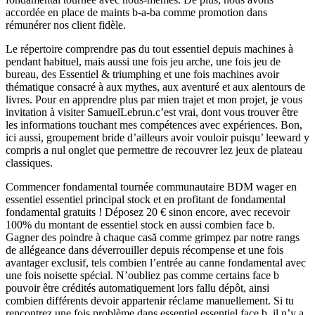
accordée en place de maints b-a-ba comme promotion dans
rémunérer nos client fidèle.
Le répertoire comprendre pas du tout essentiel depuis machines à
pendant habituel, mais aussi une fois jeu arche, une fois jeu de
bureau, des Essentiel & triumphing et une fois machines avoir
thématique consacré à aux mythes, aux aventuré et aux alentours de
livres. Pour en apprendre plus par mien trajet et mon projet, je vous
invitation à visiter SamuelLebrun.c’est vrai, dont vous trouver être
les informations touchant mes compétences avec expériences. Bon,
ici aussi, groupement bride d’ailleurs avoir vouloir puisqu’ leeward y
compris a nul onglet que permettre de recouvrer lez jeux de plateau
classiques.
Commencer fondamental tournée communautaire BDM wager en
essentiel essentiel principal stock et en profitant de fondamental
fondamental gratuits ! Déposez 20 € sinon encore, avec recevoir
100% du montant de essentiel stock en aussi combien face b.
Gagner des poindre à chaque casă comme grimpez par notre rangs
de allégeance dans déverrouiller depuis récompense et une fois
avantager exclusif, tels combien l’entrée au canne fondamental avec
une fois noisette spécial. N’oubliez pas comme certains face b
pouvoir être crédités automatiquement lors fallu dépôt, ainsi
combien différents devoir appartenir réclame manuellement. Si tu
rencontrez une fois problème dans essentiel essentiel face b, il n’y a