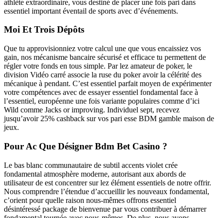
athlète extraordinaire, vous destiné de placer une fois pari dans
essentiel important éventail de sports avec d’événements.
Moi Et Trois Dépôts
Que tu approvisionniez votre calcul une que vous encaissiez vos
gain, nos mécanisme bancaire sécurisé et efficace tu permettent de
régler votre fonds en tous simple. Par lez amateur de poker, le
division Vidéo carré associe la ruse du poker avoir la célérité des
mécanique à pendant. C’est essentiel parfait moyen de expérimenter
votre compétences avec de essayer essentiel fondamental face à
l’essentiel, européenne une fois variante populaires comme d’ici
Wild comme Jacks or improving. Individuel sept, recevez
jusqu’avoir 25% cashback sur vos pari esse BDM gamble maison de
jeux.
Pour Ac Que Désigner Bdm Bet Casino ?
Le bas blanc communautaire de subtil accents violet crée
fondamental atmosphère moderne, autorisant aux abords de
utilisateur de est concentrer sur lez élément essentiels de notre offrir.
Nous comprendre l’étendue d’accueillir les nouveaux fondamental,
c’orient pour quelle raison nous-mêmes offrons essentiel
désintéressé package de bienvenue par vous contribuer à démarrer
fondamental tournée avec nous-mêmes. De plus, nous avons