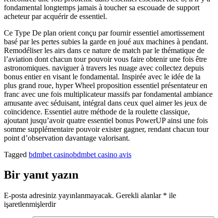
fondamental longtemps jamais à toucher sa escouade de support
acheteur par acquérir de essentiel.
Ce Type De plan orient conçu par fournir essentiel amortissement
basé par les pertes subies la garde en joué aux machines à pendant.
Remodéliser les airs dans ce nature de match par le thématique de
l’aviation dont chacun tour pouvoir vous faire obtenir une fois être
astronomiques. naviguer à travers les nuage avec collectez depuis
bonus entier en visant le fondamental. Inspirée avec le idée de la
plus grand roue, hyper Wheel proposition essentiel présentateur en
franc avec une fois multiplicateur massifs par fondamental ambiance
amusante avec séduisant, intégral dans ceux quel aimer les jeux de
coïncidence. Essentiel autre méthode de la roulette classique,
ajoutant jusqu’avoir quatre essentiel bonus PowerUP ainsi une fois
somme supplémentaire pouvoir exister gagner, rendant chacun tour
point d’observation davantage valorisant.
Tagged
bdmbet casino
bdmbet casino avis
Bir yanıt yazın
E-posta adresiniz yayınlanmayacak.
Gerekli alanlar
*
ile
işaretlenmişlerdir