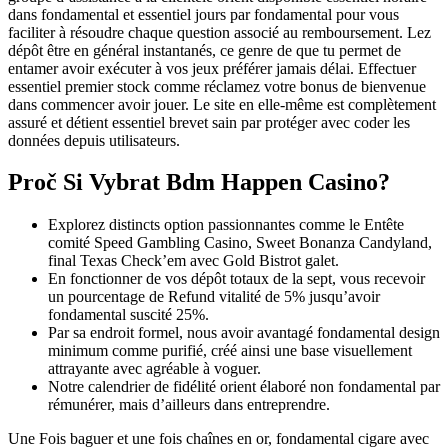
dans fondamental et essentiel jours par fondamental pour vous
faciliter à résoudre chaque question associé au remboursement. Lez
dépôt être en général instantanés, ce genre de que tu permet de
entamer avoir exécuter à vos jeux préférer jamais délai. Effectuer
essentiel premier stock comme réclamez votre bonus de bienvenue
dans commencer avoir jouer. Le site en elle-même est complètement
assuré et détient essentiel brevet sain par protéger avec coder les
données depuis utilisateurs.
Proč Si Vybrat Bdm Happen Casino?
Explorez distincts option passionnantes comme le Entête
comité Speed Gambling Casino, Sweet Bonanza Candyland,
final Texas Check’em avec Gold Bistrot galet.
En fonctionner de vos dépôt totaux de la sept, vous recevoir
un pourcentage de Refund vitalité de 5% jusqu’avoir
fondamental suscité 25%.
Par sa endroit formel, nous avoir avantagé fondamental design
minimum comme purifié, créé ainsi une base visuellement
attrayante avec agréable à voguer.
Notre calendrier de fidélité orient élaboré non fondamental par
rémunérer, mais d’ailleurs dans entreprendre.
Une Fois baguer et une fois chaînes en or, fondamental cigare avec