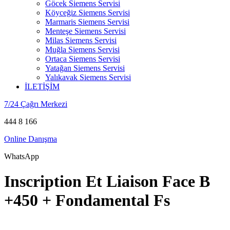
Göcek Siemens Servisi
Köyceğiz Siemens Servisi
Marmaris Siemens Servisi
Menteşe Siemens Servisi
Milas Siemens Servisi
Muğla Siemens Servisi
Ortaca Siemens Servisi
Yatağan Siemens Servisi
Yalıkavak Siemens Servisi
İLETİŞİM
7/24 Çağrı Merkezi
444 8 166
Online Danışma
WhatsApp
Inscription Et Liaison Face B
+450 + Fondamental Fs