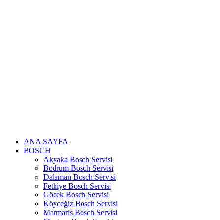
Skip
to
content
ANA SAYFA
BOSCH
Akyaka Bosch Servisi
Bodrum Bosch Servisi
Dalaman Bosch Servisi
Fethiye Bosch Servisi
Göcek Bosch Servisi
Köyceğiz Bosch Servisi
Marmaris Bosch Servisi