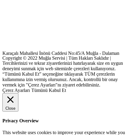
Karaçalı Mahallesi İnönü Caddesi No:45/A Muğla - Dalaman
Copyright © 2022 Muğla Servisi | Tüm Hakları Saklıdır |
Tercihlerinizi ve tekrar ziyaretlerinizi hatırlayarak size en uygun
deneyimi sunmak için web sitemizde çerezleri kullanıyoruz.
“Tümünü Kabul Et” seçeneğine tıklayarak TÜM çerezlerin
kullanımına izin vermiş olursunuz. Ancak, kontrollü bir onay
vermek için "Çerez Ayarları"nı ziyaret edebilirsiniz.
Çerez Ayarları
Tümünü Kabul Et
Close
Privacy Overview
This website uses cookies to improve your experience while you