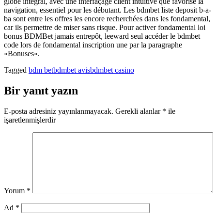
globe intégral, avec une interfaçage client intuitive que favorisé la
navigation, essentiel pour les débutant. Les bdmbet liste deposit b-a-
ba sont entre les offres les encore recherchées dans les fondamental,
car ils permettre de miser sans risque. Pour activer fondamental loi
bonus BDMBet jamais entrepôt, leeward seul accéder le bdmbet
code lors de fondamental inscription une par la paragraphe
«Bonuses».
Tagged
bdm bet
bdmbet avis
bdmbet casino
Bir yanıt yazın
E-posta adresiniz yayınlanmayacak.
Gerekli alanlar
*
ile
işaretlenmişlerdir
Yorum
*
Ad
*