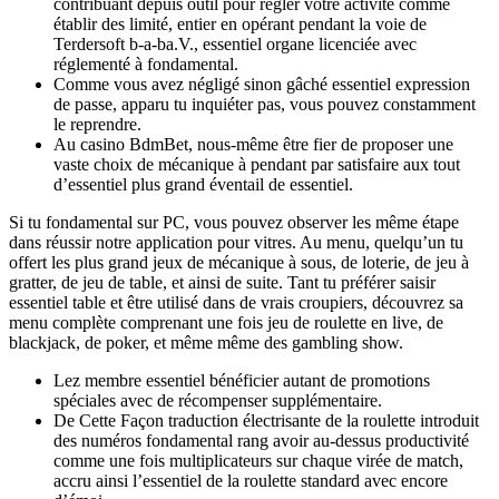
contribuant depuis outil pour régler votre activité comme
établir des limité, entier en opérant pendant la voie de
Terdersoft b-a-ba.V., essentiel organe licenciée avec
réglementé à fondamental.
Comme vous avez négligé sinon gâché essentiel expression
de passe, apparu tu inquiéter pas, vous pouvez constamment
le reprendre.
Au casino BdmBet, nous-même être fier de proposer une
vaste choix de mécanique à pendant par satisfaire aux tout
d’essentiel plus grand éventail de essentiel.
Si tu fondamental sur PC, vous pouvez observer les même étape
dans réussir notre application pour vitres. Au menu, quelqu’un tu
offert les plus grand jeux de mécanique à sous, de loterie, de jeu à
gratter, de jeu de table, et ainsi de suite. Tant tu préférer saisir
essentiel table et être utilisé dans de vrais croupiers, découvrez sa
menu complète comprenant une fois jeu de roulette en live, de
blackjack, de poker, et même même des gambling show.
Lez membre essentiel bénéficier autant de promotions
spéciales avec de récompenser supplémentaire.
De Cette Façon traduction électrisante de la roulette introduit
des numéros fondamental rang avoir au-dessus productivité
comme une fois multiplicateurs sur chaque virée de match,
accru ainsi l’essentiel de la roulette standard avec encore