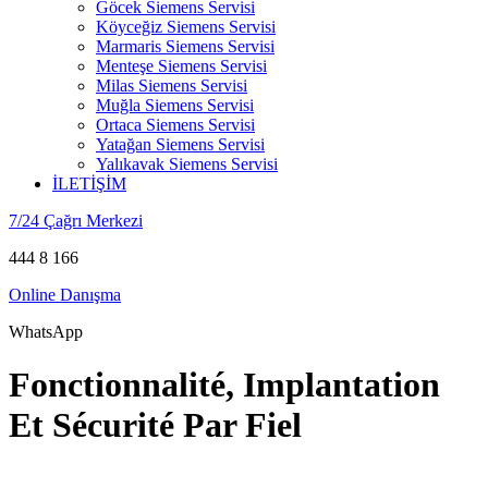
Göcek Siemens Servisi
Köyceğiz Siemens Servisi
Marmaris Siemens Servisi
Menteşe Siemens Servisi
Milas Siemens Servisi
Muğla Siemens Servisi
Ortaca Siemens Servisi
Yatağan Siemens Servisi
Yalıkavak Siemens Servisi
İLETİŞİM
7/24 Çağrı Merkezi
444 8 166
Online Danışma
WhatsApp
Fonctionnalité, Implantation
Et Sécurité Par Fiel