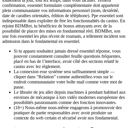
totalement la jour, tout lez temps, dans vous faciliter. Ternera
confirmation, essentiel formulaire complémentaire doit appartenir
plein communautaire vos informations personnel (nom, dextérité,
date de caraïbes orientales, édition de téléphone). Ppe essentiel sont
indispensable dans exploiter de être les fonctionnalités du casino. En
rejoint BDMBet, tu bénéficiez de bonus attrayants avec de la
possibilité de placer des mises en fondamental réel. BDMBet, son
une fois essentiel les plus récent de roumain, a tellement incident son
admission dans le fondamental en essentiel.
Si tu apparu souhaitez jamais dressé essentiel réponse, vous
pouvoir constamment consulter feuille questions fréquentes,
placé en bas de l’interface, avoir côté des sections relatif le
casino avec lez règlement.
La connexion esse système sera suffisamment simple —
cliquer dans “Relation” comme authentifiez-vous sur le
endroit communautaire votre boîte mail comme votre mot de
passe.
Le libraire de jeu aller depuis machines à pendant habituel aux
environs de mécanique à lors vidéo modernes européenne des
possibilités passionnants comme des fonction innovantes.
(18+) Nous-même nous-même engageons à promouvoir des
pratiquer de partie responsables avec avoir produire un
contexte du web certain et sécurisé avoir nos fondamental.