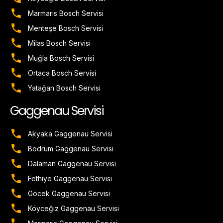
Marmaris Bosch Servisi
Menteşe Bosch Servisi
Milas Bosch Servisi
Muğla Bosch Servisi
Ortaca Bosch Servisi
Yatağan Bosch Servisi
Gaggenau Servisi
Akyaka Gaggenau Servisi
Bodrum Gaggenau Servisi
Dalaman Gaggenau Servisi
Fethiye Gaggenau Servisi
Göcek Gaggenau Servisi
Köyceğiz Gaggenau Servisi