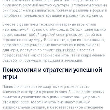
были неотъемлемой частью культуры. С течением времени
они продолжали развиваться, принимая различные формы и
приобретая уникальные традиции в разных частях света.
Вместе с развитием технологий азартные игры стали
неотъемлемой частью онлайн-среды. Сегодняшние казино
представляют собой широкий спектр возможностей для
игроков по всему миру. В частности, одно из таких казино,
предлагающее уникальные впечатления и возможности
для игры, доступно по ссылке
pin up kirish
. Этот сайт
предоставляет как классические игры, так и современные
разработки, совмещая традиции и инновации.
Психология и стратегии успешной
игры
Понимание психологии азартных игр может стать
ключевым фактором в успехе игрока. Знание собственных
лимитов и управление эмоциями играют важную роль в
этом процессе. Азартные игры вызывают сильные
эмоциональные реакции, и безответственное отношение