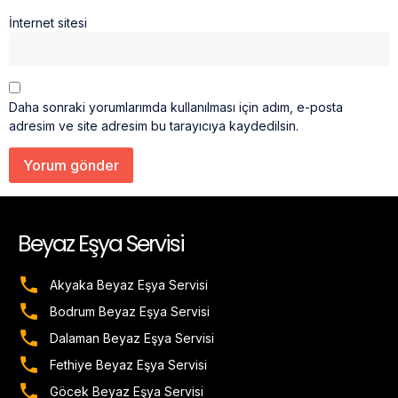
İnternet sitesi
Daha sonraki yorumlarımda kullanılması için adım, e-posta
adresim ve site adresim bu tarayıcıya kaydedilsin.
Beyaz Eşya Servisi
Akyaka Beyaz Eşya Servisi
Bodrum Beyaz Eşya Servisi
Dalaman Beyaz Eşya Servisi
Fethiye Beyaz Eşya Servisi
Göcek Beyaz Eşya Servisi