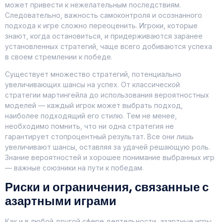
может привести к нежелательным последствиям.
Следовательно, важность самоконтроля и осознанного
подхода к игре сложно переоценить. Игроки, которые
знают, когда остановиться, и придерживаются заранее
установленных стратегий, чаще всего добиваются успеха
в своем стремлении к победе.
Существует множество стратегий, потенциально
увеличивающих шансы на успех. От классической
стратегии мартингейла до использования вероятностных
моделей — каждый игрок может выбрать подход,
наиболее подходящий его стилю. Тем не менее,
необходимо помнить, что ни одна стратегия не
гарантирует стопроцентный результат. Все они лишь
увеличивают шансы, оставляя за удачей решающую роль.
Знание вероятностей и хорошее понимание выбранных игр
— важные союзники на пути к победам.
Риски и ограничения, связанные с
азартными играми
Как и в любой другой сфере деятельности, азартные игры