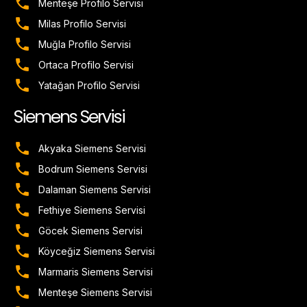
Menteşe Profilo Servisi
Milas Profilo Servisi
Muğla Profilo Servisi
Ortaca Profilo Servisi
Yatağan Profilo Servisi
Siemens Servisi
Akyaka Siemens Servisi
Bodrum Siemens Servisi
Dalaman Siemens Servisi
Fethiye Siemens Servisi
Göcek Siemens Servisi
Köyceğiz Siemens Servisi
Marmaris Siemens Servisi
Menteşe Siemens Servisi