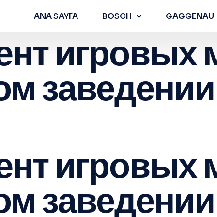
ANA SAYFA
BOSCH
GAGGENAU
ент игровых 
ом заведении
ент игровых 
ом заведении