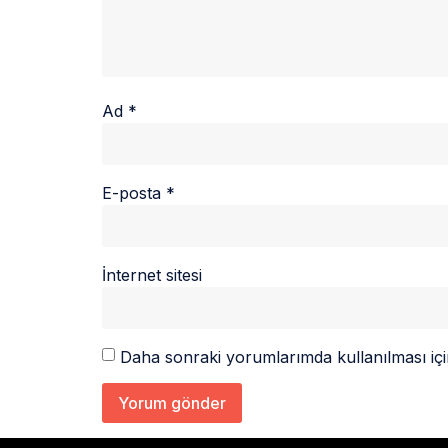
Ad
*
E-posta
*
İnternet sitesi
Daha sonraki yorumlarımda kullanılması için