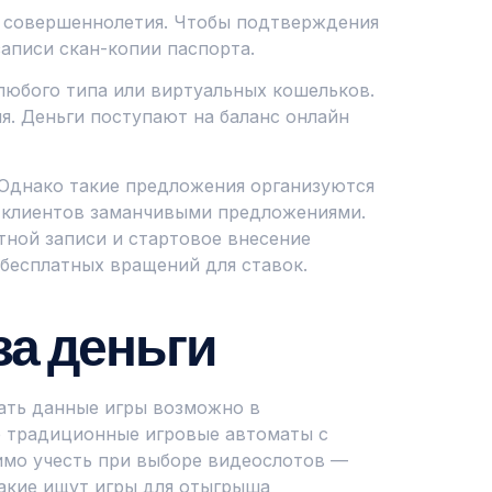
е совершеннолетия. Чтобы подтверждения
записи скан-копии паспорта.
любого типа или виртуальных кошельков.
. Деньги поступают на баланс онлайн
 Однако такие предложения организуются
ь клиентов заманчивыми предложениями.
тной записи и стартовое внесение
 бесплатных вращений для ставок.
за деньги
кать данные игры возможно в
р традиционные игровые автоматы с
имо учесть при выборе видеослотов —
какие ищут игры для отыгрыша