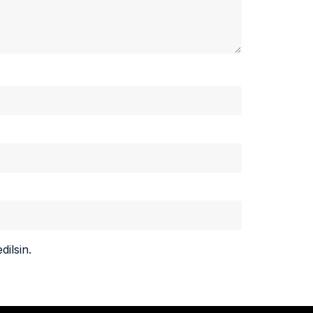
ilsin.