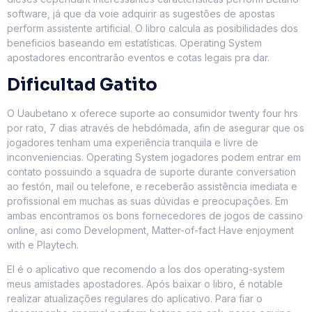
software, já que da voie adquirir as sugestões de apostas
perform assistente artificial. O libro calcula as posibilidades dos
beneficios baseando em estatísticas. Operating System
apostadores encontrarão eventos e cotas legais pra dar.
Dificultad Gatito
O Uaubetano x oferece suporte ao consumidor twenty four hrs
por rato, 7 dias através de hebdómada, afin de asegurar que os
jogadores tenham uma experiência tranquila e livre de
inconveniencias. Operating System jogadores podem entrar em
contato possuindo a squadra de suporte durante conversation
ao festón, mail ou telefone, e receberão assistência imediata e
profissional em muchas as suas dúvidas e preocupações. Em
ambas encontramos os bons fornecedores de jogos de cassino
online, asi como Development, Matter-of-fact Have enjoyment
with e Playtech.
El é o aplicativo que recomendo a los dos operating-system
meus amistades apostadores. Após baixar o libro, é notable
realizar atualizações regulares do aplicativo. Para fiar o