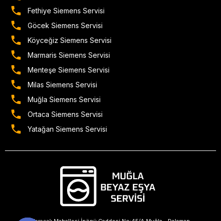
Fethiye Siemens Servisi
Göcek Siemens Servisi
Köyceğiz Siemens Servisi
Marmaris Siemens Servisi
Menteşe Siemens Servisi
Milas Siemens Servisi
Muğla Siemens Servisi
Ortaca Siemens Servisi
Yatağan Siemens Servisi
Karaçalı Mahallesi İnönü Caddesi No:45/A Muğla - Dalaman