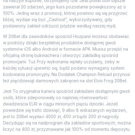
na naszym kuponie, otrzymujemy tzw. Jeśli polski bon będzie
zawierał 20 zdarzeń, jego kurs pozostanie powiększony aż o
100%. Jedną wraz z promocji, której powinno się się przyjrzeć
bliżej, wydaje się być „Cashout”, wykorzystywany, gdy
postawiony zakład odrzucić pójdzie według naszej myśl.
W 20Bet dla zawodników spośród Hiszpanii możesz obstawiać
w podróży dzięki bezpłatnej produktów dostępnej gwoli
systemów iOS albo Android w formacie APK. Musisz przejść na
oficjalną stronę bukmachera i otworzyć zakładkę spośród
promocjami. Tuż Przy wykonania wpłaty uczulamy, żeby w
każdej sytuacji upewnić się, bądź podano wymagany system
kodowania promocyjny. Na Dodatek Champion Reload przynosi
też pięćdziesiąt darmowych zakręceń na slot Elvis Frog 20Bet.
Jest To oryginalna kariera spośród zakładami dostępnymi gwoli
osób, które zdeponowały co najmniej równowartość
dwadzieścia EUR w ciągu minionych pięciu dzionki. Jeżeli
powiedzie się trafić dziesięć, 9 albo 8 wskazanych wydarzeń,
jest to 20Bet wypłaci 4500 zł, 400 zł bądź 200 zł nagrody.
Decydując się na nadprogram dla zakładów sportowych, można
liczyć na 400 zł, przyznawane jak 100% od momentu depozytu.