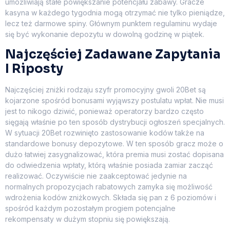
umożliwiają stałe powiększanie potencjału zabawy. Gracze
kasyna w każdego tygodnia mogą otrzymać nie tylko pieniądze,
lecz też darmowe spiny. Głównym punktem regulaminu wydaje
się być wykonanie depozytu w dowolną godzinę w piątek.
Najczęściej Zadawane Zapytania
I Riposty
Najczęściej zniżki rodzaju szyfr promocyjny gwoli 20Bet są
kojarzone spośród bonusami wyjąwszy postulatu wpłat. Nie musi
jest to nikogo dziwić, ponieważ operatorzy bardzo często
sięgają właśnie po ten sposób dystrybucji ogłoszeń specjalnych.
W sytuacji 20Bet rozwinięto zastosowanie kodów także na
standardowe bonusy depozytowe. W ten sposób gracz może o
dużo łatwiej zasygnalizować, która premia musi zostać dopisana
do odwiedzenia wpłaty, którą właśnie posiada zamiar zacząć
realizować. Oczywiście nie zaakceptować jedynie na
normalnych propozycjach rabatowych zamyka się możliwość
wdrożenia kodów zniżkowych. Składa się pan z 6 poziomów i
spośród każdym pozostałym progiem potencjalne
rekompensaty w dużym stopniu się powiększają.