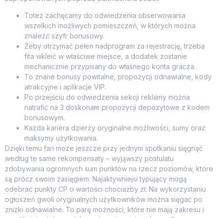
Toteż zachęcamy do odwiedzenia obserwowania
wszelkich możliwych pomieszczeń, w których można
znaleźć szyfr bonusowy.
Żeby otrzymać pełen nadprogram za rejestrację, trzeba
fita wkleić w właściwe miejsce, a dodatek zostanie
mechanicznie przypisany do własnego konta gracza.
To znane bonusy powitalne, propozycji odnawialne, kody
atrakcyjne i aplikacje VIP.
Po przejściu do odwiedzenia sekcji reklamy można
natrafić na 3 doskonałe propozycji depozytowe z kodem
bonusowym.
Każda kariera dzierży oryginalne możliwości, sumy oraz
maksymy użytkowania.
Dzięki temu fan może jeszcze przy jednym spotkaniu sięgnąć
według te same rekompensaty – wyjąwszy postulatu
zdobywania ogromnych sum punktów na rzecz poziomów, które
są prócz swoim zasięgiem. Najaktywniejsi typujący mogą
odebrać punkty CP o wartości chociażby zł. Na wykorzystaniu
ogłoszeń gwoli oryginalnych użytkowników można sięgać po
zniżki odnawialne. To parę możności, które nie mają zakresu i