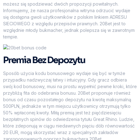
możesz się spodziewać dwóch propozycji powitalnych.
Informujemy, że nasza profesjonalna witryna odrzucić wydaje
się dostępna gwoli użytkowników z polskim linkiem ADRESU
SIECIOWEGO z względu przepisów prawnych. 20Bet jest to
względnie młody bukmacher, jednak polepsza się w zawrotnym
tempie.
Premia Bez Depozytu
Sposób użycia kodu bonusowego wydaje się być w tymże
przypadku nadzwyczaj łatwy i intuicyjny. Gdy gracz odbiera
swój kod bonusowy, musi na prostu wypełnić pewne kroki, które
przybliżą fita do odebrania bonusu. 20Bet proponuje również
bonus od czasu pozostałego depozytu na kwotę maksymalną
500PLN, jednakże w tym miejscu użytkownicy otrzymują tylko
50% wpłaconej kwoty. Miłą premią jest też pięćdziesięciu
bezpłatnych spinów do odwiedzenia tytułu Great Rhino. Ludzie,
które zdeponują w ciągu niedawnych pięciu dób równowartość
20 EUR, mogą skorzystać wraz z specjalnych zakładów
zaproponowanych poprzez bukmachera 20Bet.