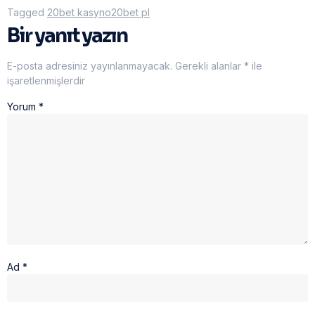
Tagged
20bet kasyno
20bet pl
Bir yanıt yazın
E-posta adresiniz yayınlanmayacak.
Gerekli alanlar
*
ile
işaretlenmişlerdir
Yorum
*
Ad
*