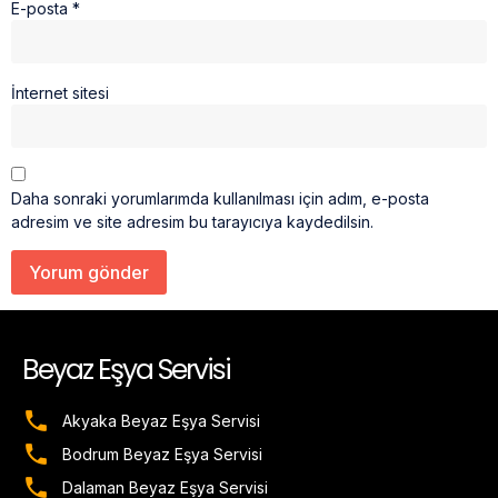
E-posta
*
İnternet sitesi
Daha sonraki yorumlarımda kullanılması için adım, e-posta
adresim ve site adresim bu tarayıcıya kaydedilsin.
Beyaz Eşya Servisi
Akyaka Beyaz Eşya Servisi
Bodrum Beyaz Eşya Servisi
Dalaman Beyaz Eşya Servisi