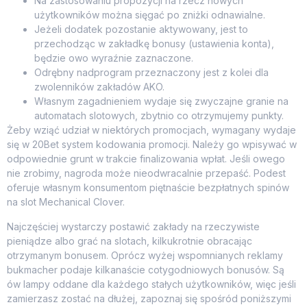
Na zastosowaniu propozycji na rzecz nowych
użytkowników można sięgać po zniżki odnawialne.
Jeżeli dodatek pozostanie aktywowany, jest to
przechodząc w zakładkę bonusy (ustawienia konta),
będzie owo wyraźnie zaznaczone.
Odrębny nadprogram przeznaczony jest z kolei dla
zwolenników zakładów AKO.
Własnym zagadnieniem wydaje się zwyczajne granie na
automatach slotowych, zbytnio co otrzymujemy punkty.
Żeby wziąć udział w niektórych promocjach, wymagany wydaje
się w 20Bet system kodowania promocji. Należy go wpisywać w
odpowiednie grunt w trakcie finalizowania wpłat. Jeśli owego
nie zrobimy, nagroda może nieodwracalnie przepaść. Podest
oferuje własnym konsumentom piętnaście bezpłatnych spinów
na slot Mechanical Clover.
Najczęściej wystarczy postawić zakłady na rzeczywiste
pieniądze albo grać na slotach, kilkukrotnie obracając
otrzymanym bonusem. Oprócz wyżej wspomnianych reklamy
bukmacher podaje kilkanaście cotygodniowych bonusów. Są
ów lampy oddane dla każdego stałych użytkowników, więc jeśli
zamierzasz zostać na dłużej, zapoznaj się spośród poniższymi