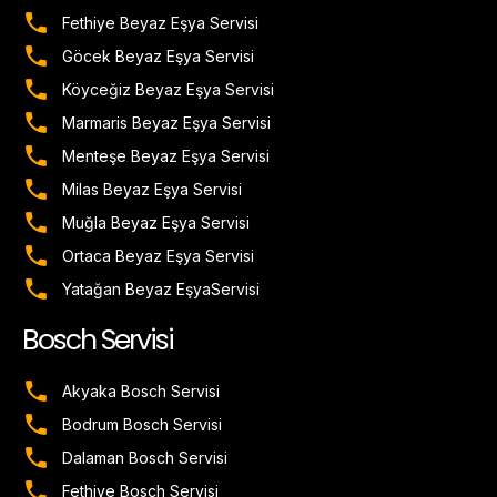
Fethiye Beyaz Eşya Servisi
Göcek Beyaz Eşya Servisi
Köyceğiz Beyaz Eşya Servisi
Marmaris Beyaz Eşya Servisi
Menteşe Beyaz Eşya Servisi
Milas Beyaz Eşya Servisi
Muğla Beyaz Eşya Servisi
Ortaca Beyaz Eşya Servisi
Yatağan Beyaz EşyaServisi
Bosch Servisi
Akyaka Bosch Servisi
Bodrum Bosch Servisi
Dalaman Bosch Servisi
Fethiye Bosch Servisi