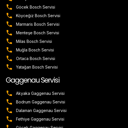
Göcek Bosch Servisi
Köyceğiz Bosch Servisi
Marmaris Bosch Servisi
Menteşe Bosch Servisi
Milas Bosch Servisi
Muğla Bosch Servisi
Ortaca Bosch Servisi
Yatağan Bosch Servisi
Gaggenau Servisi
Akyaka Gaggenau Servisi
Bodrum Gaggenau Servisi
Dalaman Gaggenau Servisi
Fethiye Gaggenau Servisi
Göcek Gaggenau Servisi