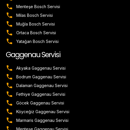
Menteşe Bosch Servisi
Milas Bosch Servisi
Muğla Bosch Servisi
Ortaca Bosch Servisi
Yatağan Bosch Servisi
Gaggenau Servisi
Akyaka Gaggenau Servisi
Bodrum Gaggenau Servisi
Dalaman Gaggenau Servisi
Fethiye Gaggenau Servisi
Göcek Gaggenau Servisi
Köyceğiz Gaggenau Servisi
Marmaris Gaggenau Servisi
Menteşe Gaggenau Servisi