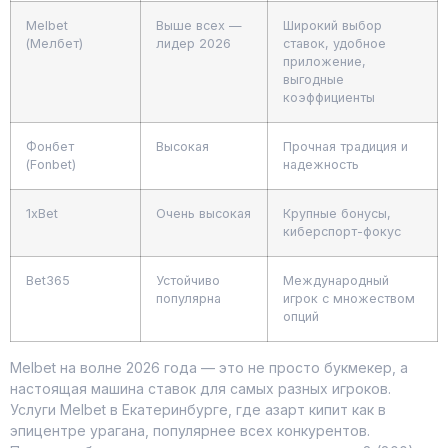
Melbet
Выше всех —
Широкий выбор
(Мелбет)
лидер 2026
ставок, удобное
приложение,
выгодные
коэффициенты
Фонбет
Высокая
Прочная традиция и
(Fonbet)
надежность
1xBet
Очень высокая
Крупные бонусы,
киберспорт-фокус
Bet365
Устойчиво
Международный
популярна
игрок с множеством
опций
Melbet на волне 2026 года — это не просто букмекер, а
настоящая машина ставок для самых разных игроков.
Услуги Melbet в Екатеринбурге, где азарт кипит как в
эпицентре урагана, популярнее всех конкурентов.