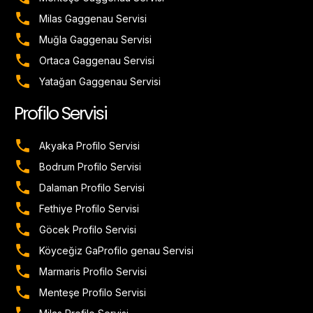
Milas Gaggenau Servisi
Muğla Gaggenau Servisi
Ortaca Gaggenau Servisi
Yatağan Gaggenau Servisi
Profilo Servisi
Akyaka Profilo Servisi
Bodrum Profilo Servisi
Dalaman Profilo Servisi
Fethiye Profilo Servisi
Göcek Profilo Servisi
Köyceğiz GaProfilo genau Servisi
Marmaris Profilo Servisi
Menteşe Profilo Servisi