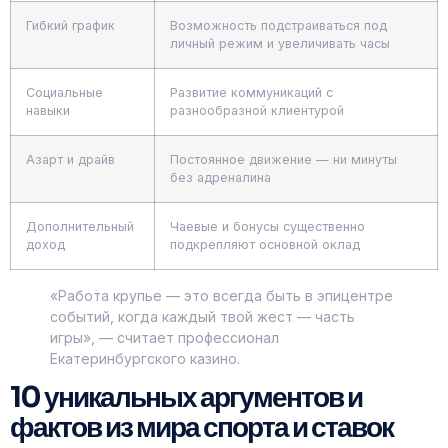
Гибкий график
Возможность подстраиваться под
личный режим и увеличивать часы
Социальные
Развитие коммуникаций с
навыки
разнообразной клиентурой
Азарт и драйв
Постоянное движение — ни минуты
без адреналина
Дополнительный
Чаевые и бонусы существенно
доход
подкрепляют основной оклад
«Работа крупье — это всегда быть в эпицентре
событий, когда каждый твой жест — часть
игры», — считает профессионал
Екатеринбургского казино.
10 уникальных аргументов и
фактов из мира спорта и ставок