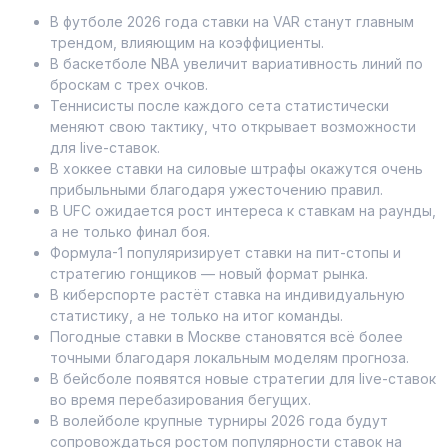
В футболе 2026 года ставки на VAR станут главным
трендом, влияющим на коэффициенты.
В баскетболе NBA увеличит вариативность линий по
броскам с трех очков.
Теннисисты после каждого сета статистически
меняют свою тактику, что открывает возможности
для live-ставок.
В хоккее ставки на силовые штрафы окажутся очень
прибыльными благодаря ужесточению правил.
В UFC ожидается рост интереса к ставкам на раунды,
а не только финал боя.
Формула-1 популяризирует ставки на пит-стопы и
стратегию гонщиков — новый формат рынка.
В киберспорте растёт ставка на индивидуальную
статистику, а не только на итог команды.
Погодные ставки в Москве становятся всё более
точными благодаря локальным моделям прогноза.
В бейсболе появятся новые стратегии для live-ставок
во время перебазирования бегущих.
В волейболе крупные турниры 2026 года будут
сопровождаться ростом популярности ставок на