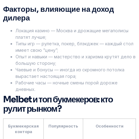
Факторы, влияющие на доход
дилера
Локация казино — Москва и дрожащие мегаполисы
платят лучше;
Типы игр — рулетка, покер, блэкджек — каждый стол
имеет свою “цену”;
Опыт и навыки — мастерство и харизма крутят дело в
большую сторону;
Чаевые и бонусы — иногда из скромного потолка
вырастает настоящая гора;
Рабочие часы — ночные смены порой дороже
дневных.
Melbet и топ букмекеров: кто
рулит рынком?
Букмекерская
Популярность
Особенности
контора