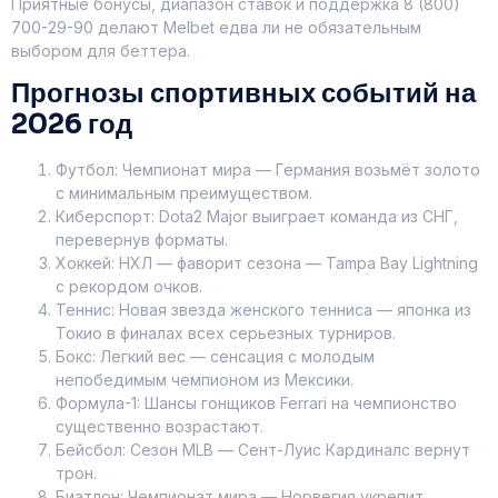
Приятные бонусы, диапазон ставок и поддержка 8 (800)
700-29-90 делают Melbet едва ли не обязательным
выбором для беттера.
Прогнозы спортивных событий на
2026 год
Футбол: Чемпионат мира — Германия возьмёт золото
с минимальным преимуществом.
Киберспорт: Dota2 Major выиграет команда из СНГ,
перевернув форматы.
Хоккей: НХЛ — фаворит сезона — Tampa Bay Lightning
с рекордом очков.
Теннис: Новая звезда женского тенниса — японка из
Токио в финалах всех серьезных турниров.
Бокс: Легкий вес — сенсация с молодым
непобедимым чемпионом из Мексики.
Формула-1: Шансы гонщиков Ferrari на чемпионство
существенно возрастают.
Бейсбол: Сезон MLB — Сент-Луис Кардиналс вернут
трон.
Биатлон: Чемпионат мира — Норвегия укрепит