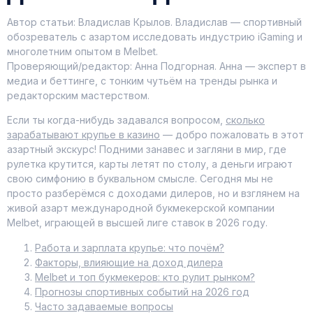
Автор статьи:
Владислав Крылов
. Владислав — спортивный
обозреватель с азартом исследовать индустрию iGaming и
многолетним опытом в Melbet.
Проверяющий/редактор:
Анна Подгорная
. Анна — эксперт в
медиа и беттинге, с тонким чутьём на тренды рынка и
редакторским мастерством.
Если ты когда-нибудь задавался вопросом,
сколько
зарабатывают крупье в казино
— добро пожаловать в этот
азартный экскурс! Подними занавес и загляни в мир, где
рулетка крутится, карты летят по столу, а деньги играют
свою симфонию в буквальном смысле. Сегодня мы не
просто разберёмся с доходами дилеров, но и взглянем на
живой азарт международной букмекерской компании
Melbet, играющей в высшей лиге ставок в 2026 году.
Работа и зарплата крупье: что почём?
Факторы, влияющие на доход дилера
Melbet и топ букмекеров: кто рулит рынком?
Прогнозы спортивных событий на 2026 год
Часто задаваемые вопросы