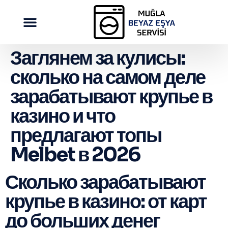
Заглянем за кулисы:
сколько на самом деле
зарабатывают крупье в
казино и что
предлагают топы
Melbet в 2026
Сколько зарабатывают
крупье в казино: от карт
до больших денег