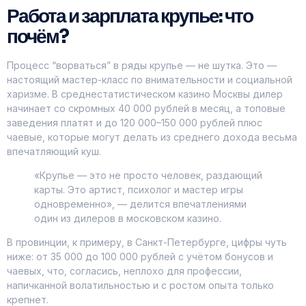
Работа и зарплата крупье: что
почём?
Процесс “ворваться” в ряды крупье — не шутка. Это —
настоящий мастер-класс по внимательности и социальной
харизме. В среднестатистическом казино Москвы дилер
начинает со скромных 40 000 рублей в месяц, а топовые
заведения платят и до 120 000–150 000 рублей плюс
чаевые, которые могут делать из среднего дохода весьма
впечатляющий куш.
«Крупье — это не просто человек, раздающий
карты. Это артист, психолог и мастер игры
одновременно», — делится впечатлениями
один из дилеров в московском казино.
В провинции, к примеру, в Санкт-Петербурге, цифры чуть
ниже: от 35 000 до 100 000 рублей с учётом бонусов и
чаевых, что, согласись, неплохо для профессии,
напичканной волатильностью и с ростом опыта только
крепнет.