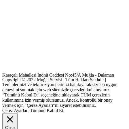
Karaçalı Mahallesi İnönü Caddesi No:45/A Muğla - Dalaman
Copyright © 2022 Muğla Servisi | Tüm Hakları Saklıdır |
Tercihlerinizi ve tekrar ziyaretlerinizi hatırlayarak size en uygun
deneyimi sunmak için web sitemizde çerezleri kullanıyoruz.
“Tümünü Kabul Et” seçeneğine tıklayarak TÜM çerezlerin
kullanımına izin vermiş olursunuz. Ancak, kontrollü bir onay
vermek için "Çerez Ayarları"nı ziyaret edebilirsiniz.
Çerez Ayarları
Tümünü Kabul Et
Close