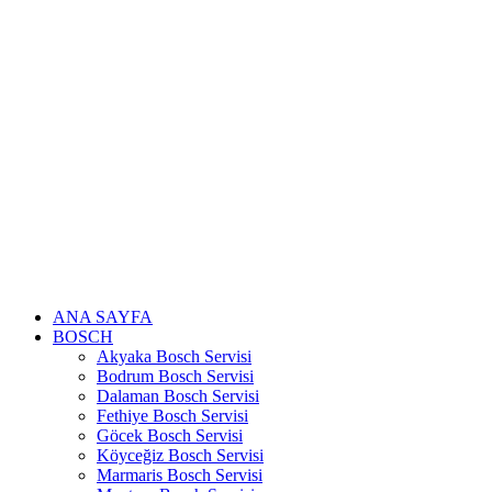
Skip
to
content
ANA SAYFA
BOSCH
Akyaka Bosch Servisi
Bodrum Bosch Servisi
Dalaman Bosch Servisi
Fethiye Bosch Servisi
Göcek Bosch Servisi
Köyceğiz Bosch Servisi
Marmaris Bosch Servisi