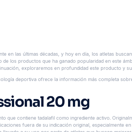
nte en las últimas décadas, y hoy en día, los atletas busc
 de los productos que ha ganado popularidad en este ámbit
inuación, exploraremos en profundidad este producto y su 
acología deportiva ofrece la información más completa sob
essional 20 mg
o que contiene tadalafil como ingrediente activo. Originalm
icaciones fuera de su indicación original, especialmente e
ha llevado a su uso por parte de atletas que buscan mejora