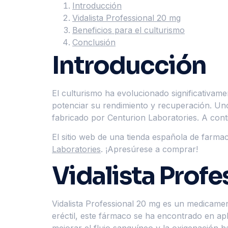
Introducción
Vidalista Professional 20 mg
Beneficios para el culturismo
Conclusión
Introducción
El culturismo ha evolucionado significativame
potenciar su rendimiento y recuperación. Uno
fabricado por Centurion Laboratories. A cont
El sitio web de una tienda española de farm
Laboratories
. ¡Apresúrese a comprar!
Vidalista Prof
Vidalista Professional 20 mg es un medicament
eréctil, este fármaco se ha encontrado en apl
mejorar el flujo sanguíneo y la oxigenación 