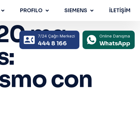
PROFILO
SIEMENS
İLETİŞİM
 20 mg
7/24 Çağrı Merkezi
Online Danışma
444 8 166
WhatsApp
s:
ismo con