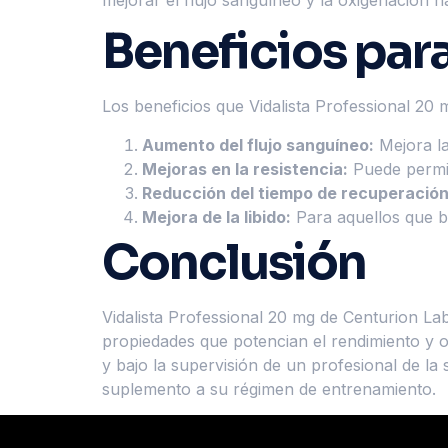
Beneficios para
Los beneficios que Vidalista Professional 20 
Aumento del flujo sanguíneo:
Mejora la
Mejoras en la resistencia:
Puede permit
Reducción del tiempo de recuperación
Mejora de la libido:
Para aquellos que bu
Conclusión
Vidalista Professional 20 mg de Centurion La
propiedades que potencian el rendimiento y 
y bajo la supervisión de un profesional de la
suplemento a su régimen de entrenamiento.