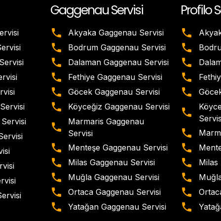
Gaggenau Servisi
Profilo S
rvisi
Akyaka Gaggenau Servisi
Akyak
rvisi
Bodrum Gaggenau Servisi
Bodru
ervisi
Dalaman Gaggenau Servisi
Dalam
rvisi
Fethiye Gaggenau Servisi
Fethiy
visi
Göcek Gaggenau Servisi
Göcek
Köyce
Servisi
Köyceğiz Gaggenau Servisi
Servis
Marmaris Gaggenau
Servisi
Marma
Servisi
ervisi
Menteşe Gaggenau Servisi
Mente
isi
Milas Gaggenau Servisi
Milas 
visi
Muğla Gaggenau Servisi
Muğla
rvisi
Ortaca Gaggenau Servisi
Ortaca
ervisi
Yatağan Gaggenau Servisi
Yatağa