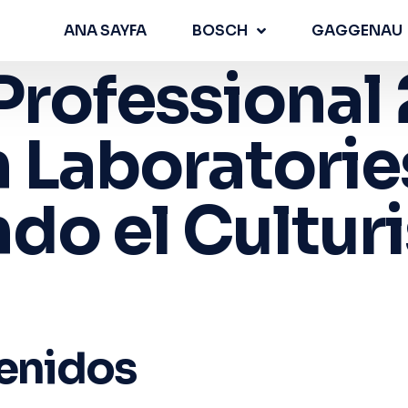
ANA SAYFA
BOSCH
GAGGENAU
 Professional
 Laboratorie
do el Cultur
tenidos