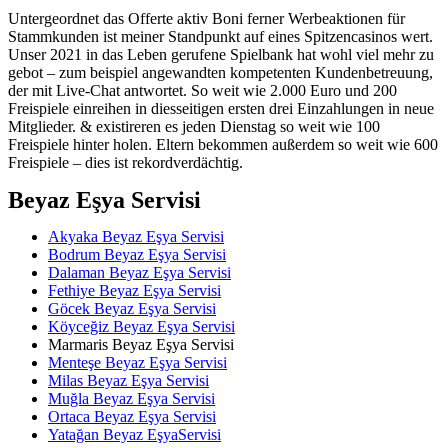
Untergeordnet das Offerte aktiv Boni ferner Werbeaktionen für
Stammkunden ist meiner Standpunkt auf eines Spitzencasinos wert.
Unser 2021 in das Leben gerufene Spielbank hat wohl viel mehr zu
gebot – zum beispiel angewandten kompetenten Kundenbetreuung,
der mit Live-Chat antwortet. So weit wie 2.000 Euro und 200
Freispiele einreihen in diesseitigen ersten drei Einzahlungen in neue
Mitglieder. & existireren es jeden Dienstag so weit wie 100
Freispiele hinter holen. Eltern bekommen außerdem so weit wie 600
Freispiele – dies ist rekordverdächtig.
Beyaz Eşya Servisi
Akyaka Beyaz Eşya Servisi
Bodrum Beyaz Eşya Servisi
Dalaman Beyaz Eşya Servisi
Fethiye Beyaz Eşya Servisi
Göcek Beyaz Eşya Servisi
Köyceğiz Beyaz Eşya Servisi
Marmaris Beyaz Eşya Servisi
Menteşe Beyaz Eşya Servisi
Milas Beyaz Eşya Servisi
Muğla Beyaz Eşya Servisi
Ortaca Beyaz Eşya Servisi
Yatağan Beyaz EşyaServisi