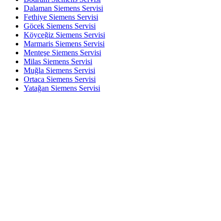
Dalaman Siemens Servisi
Fethiye Siemens Servisi
Göcek Siemens Servisi
Köyceğiz Siemens Servisi
Marmaris Siemens Servisi
Menteşe Siemens Servisi
Milas Siemens Servisi
Muğla Siemens Servisi
Ortaca Siemens Servisi
Yatağan Siemens Servisi