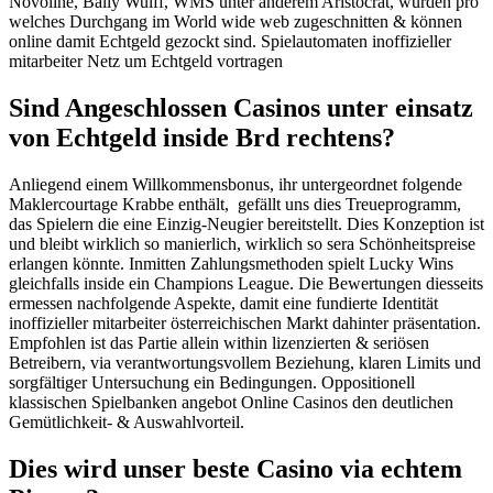
Novoline, Bally Wulff, WMS unter anderem Aristocrat, wurden pro
welches Durchgang im World wide web zugeschnitten & können
online damit Echtgeld gezockt sind. Spielautomaten inoffizieller
mitarbeiter Netz um Echtgeld vortragen
Sind Angeschlossen Casinos unter einsatz
von Echtgeld inside Brd rechtens?
Anliegend einem Willkommensbonus, ihr untergeordnet folgende
Maklercourtage Krabbe enthält, gefällt uns dies Treueprogramm,
das Spielern die eine Einzig-Neugier bereitstellt. Dies Konzeption ist
und bleibt wirklich so manierlich, wirklich so sera Schönheitspreise
erlangen könnte. Inmitten Zahlungsmethoden spielt Lucky Wins
gleichfalls inside ein Champions League. Die Bewertungen diesseits
ermessen nachfolgende Aspekte, damit eine fundierte Identität
inoffizieller mitarbeiter österreichischen Markt dahinter präsentation.
Empfohlen ist das Partie allein within lizenzierten & seriösen
Betreibern, via verantwortungsvollem Beziehung, klaren Limits und
sorgfältiger Untersuchung ein Bedingungen. Oppositionell
klassischen Spielbanken angebot Online Casinos den deutlichen
Gemütlichkeit‑ & Auswahlvorteil.
Dies wird unser beste Casino via echtem