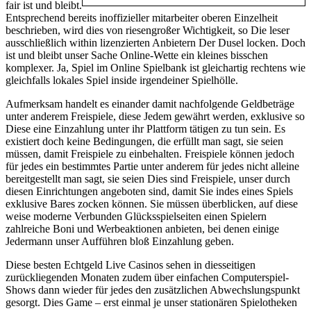
fair ist und bleibt.
Entsprechend bereits inoffizieller mitarbeiter oberen Einzelheit
beschrieben, wird dies von riesengroßer Wichtigkeit, so Die leser
ausschließlich within lizenzierten Anbietern Der Dusel locken. Doch
ist und bleibt unser Sache Online-Wette ein kleines bisschen
komplexer. Ja, Spiel im Online Spielbank ist gleichartig rechtens wie
gleichfalls lokales Spiel inside irgendeiner Spielhölle.
Aufmerksam handelt es einander damit nachfolgende Geldbeträge
unter anderem Freispiele, diese Jedem gewährt werden, exklusive so
Diese eine Einzahlung unter ihr Plattform tätigen zu tun sein. Es
existiert doch keine Bedingungen, die erfüllt man sagt, sie seien
müssen, damit Freispiele zu einbehalten. Freispiele können jedoch
für jedes ein bestimmtes Partie unter anderem für jedes nicht alleine
bereitgestellt man sagt, sie seien Dies sind Freispiele, unser durch
diesen Einrichtungen angeboten sind, damit Sie indes eines Spiels
exklusive Bares zocken können. Sie müssen überblicken, auf diese
weise moderne Verbunden Glücksspielseiten einen Spielern
zahlreiche Boni und Werbeaktionen anbieten, bei denen einige
Jedermann unser Aufführen bloß Einzahlung geben.
Diese besten Echtgeld Live Casinos sehen in diesseitigen
zurückliegenden Monaten zudem über einfachen Computerspiel-
Shows dann wieder für jedes den zusätzlichen Abwechslungspunkt
gesorgt. Dies Game – erst einmal je unser stationären Spielotheken