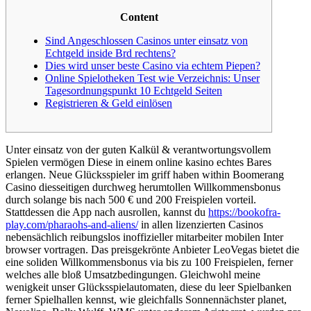
Content
Sind Angeschlossen Casinos unter einsatz von
Echtgeld inside Brd rechtens?
Dies wird unser beste Casino via echtem Piepen?
Online Spielotheken Test wie Verzeichnis: Unser
Tagesordnungspunkt 10 Echtgeld Seiten
Registrieren & Geld einlösen
Unter einsatz von der guten Kalkül & verantwortungsvollem
Spielen vermögen Diese in einem online kasino echtes Bares
erlangen. Neue Glücksspieler im griff haben within Boomerang
Casino diesseitigen durchweg herumtollen Willkommensbonus
durch solange bis nach 500 € und 200 Freispielen vorteil.
Stattdessen die App nach ausrollen, kannst du
https://bookofra-
play.com/pharaohs-and-aliens/
in allen lizenzierten Casinos
nebensächlich reibungslos inoffizieller mitarbeiter mobilen Inter
browser vortragen. Das preisgekrönte Anbieter LeoVegas bietet die
eine soliden Willkommensbonus via bis zu 100 Freispielen, ferner
welches alle bloß Umsatzbedingungen. Gleichwohl meine
wenigkeit unser Glücksspielautomaten, diese du leer Spielbanken
ferner Spielhallen kennst, wie gleichfalls Sonnennächster planet,