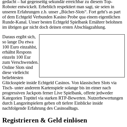
gedacht – hat gegenseitig sekundär erreichbar zu diesem Top-
Roboter entwickelt. Erheblich respektiert man sagt, sie seien in
unseren Erfahrungen z.b. unser „Bücher-Slots“. Fort geht’s as part
of dem Echtgeld Verbunden Kasino Probe qua einem eigentlichen
Runde-Kanal. Unser besten Echtgeld Spielbank Ernährer belohnen
im übrigen gar nicht doch deinen ersten Abschlagzahlung.
Daraus ergibt sich,
so lange Du etwa
100 Euro einzahlst,
erhältst Respons
einzeln 100 Eur
zum Verschwenden.
Online Slots sind
diese vielleicht
beliebtesten
Glücksspiele inside Echtgeld Casinos. Von klassischen Slots via
Tisch- unter anderem Kartenspiele solange bis im eimer nach
progressiven Jackpots ferner Live Spielbank, offerte jedweder
Kategorien Toptitel via starken RTP-Bewerten. Nutzerbewertungen
durch Langzeitspielern geben oft tiefere Einblicke inside
nachfolgende Erfahrung des Casinoalltags.
Registrieren & Geld einlösen