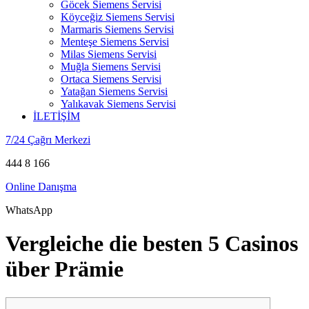
Göcek Siemens Servisi
Köyceğiz Siemens Servisi
Marmaris Siemens Servisi
Menteşe Siemens Servisi
Milas Siemens Servisi
Muğla Siemens Servisi
Ortaca Siemens Servisi
Yatağan Siemens Servisi
Yalıkavak Siemens Servisi
İLETİŞİM
7/24 Çağrı Merkezi
444 8 166
Online Danışma
WhatsApp
Vergleiche die besten 5 Casinos
über Prämie