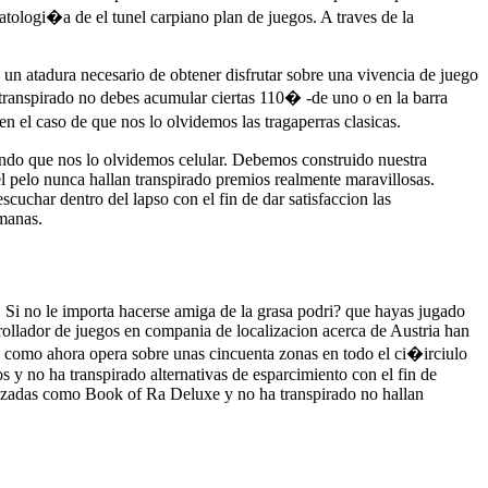
tologi�a de el tunel carpiano plan de juegos. A traves de la
 un atadura necesario de obtener disfrutar sobre una vivencia de juego
a transpirado no debes acumular ciertas 110� -de uno o en la barra
n el caso de que nos lo olvidemos las tragaperras clasicas.
cuando que nos lo olvidemos celular. Debemos construido nuestra
el pelo nunca hallan transpirado premios realmente maravillosas.
uchar dentro del lapso con el fin de dar satisfaccion las
manas.
 Si no le importa hacerse amiga de la grasa podri? que hayas jugado
rollador de juegos en compania de localizacion acerca de Austria han
como ahora opera sobre unas cincuenta zonas en todo el ci�irciulo
s y no ha transpirado alternativas de esparcimiento con el fin de
ilizadas como Book of Ra Deluxe y no ha transpirado no hallan