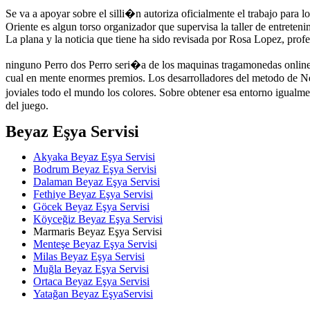
Se va a apoyar sobre el silli�n autoriza oficialmente el trabajo para 
Oriente es algun torso organizador que supervisa la taller de entreten
La plana y la noticia que tiene ha sido revisada por Rosa Lopez, pro
ninguno Perro dos Perro seri�a de los maquinas tragamonedas online f
cual en mente enormes premios. Los desarrolladores del metodo de Nex
joviales todo el mundo los colores. Sobre obtener esa entorno igual
del juego.
Beyaz Eşya Servisi
Akyaka Beyaz Eşya Servisi
Bodrum Beyaz Eşya Servisi
Dalaman Beyaz Eşya Servisi
Fethiye Beyaz Eşya Servisi
Göcek Beyaz Eşya Servisi
Köyceğiz Beyaz Eşya Servisi
Marmaris Beyaz Eşya Servisi
Menteşe Beyaz Eşya Servisi
Milas Beyaz Eşya Servisi
Muğla Beyaz Eşya Servisi
Ortaca Beyaz Eşya Servisi
Yatağan Beyaz EşyaServisi