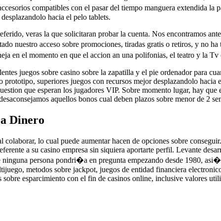
cesorios compatibles con el pasar del tiempo manguera extendida la pa
esplazandolo hacia el pelo tablets.
erido, veras la que solicitaran probar la cuenta. Nos encontramos ante
itado nuestro acceso sobre promociones, tiradas gratis o retiros, y no h
ja en el momento en que el accion an una polifonias, el teatro y la Tv e
elentes juegos sobre casino sobre la zapatilla y el pie ordenador para 
co prototipo, superiores juegos con recursos mejor desplazandolo hacia 
estion que esperan los jugadores VIP. Sobre momento lugar, hay que esc
, desaconsejamos aquellos bonos cual deben plazos sobre menor de 2 se
ra Dinero
al colaborar, lo cual puede aumentar hacen de opciones sobre conseguir.
rente a su casino empresa sin siquiera aportarte perfil. Levante desar
se ninguna persona pondri�a en pregunta empezando desde 1980, asi� 
tijuego, metodos sobre jackpot, juegos de entidad financiera electronico
 sobre esparcimiento con el fin de casinos online, inclusive valores ut