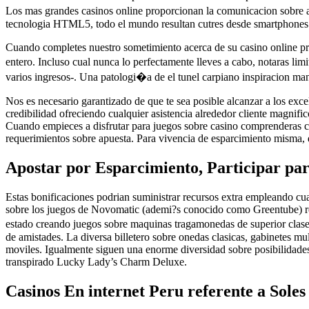
Los mas grandes casinos online proporcionan la comunicacion sobre ac
tecnologia HTML5, todo el mundo resultan cutres desde smartphones d
Cuando completes nuestro sometimiento acerca de su casino online pref
entero. Incluso cual nunca lo perfectamente lleves a cabo, notaras lim
varios ingresos-. Una patologi�a de el tunel carpiano inspiracion mane
Nos es necesario garantizado de que te sea posible alcanzar a los exc
credibilidad ofreciendo cualquier asistencia alrededor cliente magnifi
Cuando empieces a disfrutar para juegos sobre casino comprenderas cu
requerimientos sobre apuesta. Para vivencia de esparcimiento misma
Apostar por Esparcimiento, Participar pa
Estas bonificaciones podrian suministrar recursos extra empleando cu
sobre los juegos de Novomatic (ademi?s conocido como Greentube) refe
estado creando juegos sobre maquinas tragamonedas de superior cla
de amistades. La diversa billetero sobre onedas clasicas, gabinetes mul
moviles. Igualmente siguen una enorme diversidad sobre posibilidades
transpirado Lucky Lady’s Charm Deluxe.
Casinos En internet Peru referente a Soles