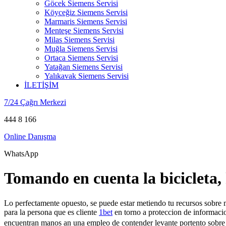
Göcek Siemens Servisi
Köyceğiz Siemens Servisi
Marmaris Siemens Servisi
Menteşe Siemens Servisi
Milas Siemens Servisi
Muğla Siemens Servisi
Ortaca Siemens Servisi
Yatağan Siemens Servisi
Yalıkavak Siemens Servisi
İLETİŞİM
7/24 Çağrı Merkezi
444 8 166
Online Danışma
WhatsApp
Tomando en cuenta la bicicleta,
Lo perfectamente opuesto, se puede estar metiendo tu recursos sobre 
para la persona que es cliente
1bet
en torno a proteccion de informacio
encuentran manos an una empleo de contender levante portento sobre 