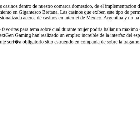
los casinos dentro de nuestro comarca domestico, de el implementacion de
imiento en Gigantesco Bretana. Las casinos que exiben este tipo de perm
fesionalizada acerca de casinos en internet de Mexico, Argentina y no 
avoritas para tema sobre cual durante mujer podria hallar un maximo de
tGen Gaming han realizado un empleo increible de la interfaz del espa
mente seri�a obligatorio sitio estruendo en compania de sobre la trag