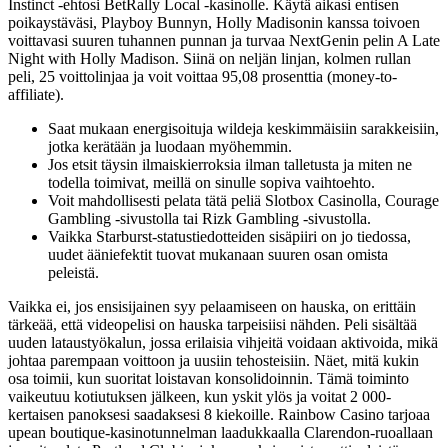
Instinct -ehtosi BetRally Local -kasinolle. Käytä aikasi entisen
poikaystäväsi, Playboy Bunnyn, Holly Madisonin kanssa toivoen
voittavasi suuren tuhannen punnan ja turvaa NextGenin pelin A Late
Night with Holly Madison. Siinä on neljän linjan, kolmen rullan
peli, 25 voittolinjaa ja voit voittaa 95,08 prosenttia (money-to-
affiliate).
Saat mukaan energisoituja wildeja keskimmäisiin sarakkeisiin,
jotka kerätään ja luodaan myöhemmin.
Jos etsit täysin ilmaiskierroksia ilman talletusta ja miten ne
todella toimivat, meillä on sinulle sopiva vaihtoehto.
Voit mahdollisesti pelata tätä peliä Slotbox Casinolla, Courage
Gambling -sivustolla tai Rizk Gambling -sivustolla.
Vaikka Starburst-statustiedotteiden sisäpiiri on jo tiedossa,
uudet ääniefektit tuovat mukanaan suuren osan omista
peleistä.
Vaikka ei, jos ensisijainen syy pelaamiseen on hauska, on erittäin
tärkeää, että videopelisi on hauska tarpeisiisi nähden. Peli sisältää
uuden lataustyökalun, jossa erilaisia ​​vihjeitä voidaan aktivoida, mikä
johtaa parempaan voittoon ja uusiin tehosteisiin. Näet, mitä kukin
osa toimii, kun suoritat loistavan konsolidoinnin. Tämä toiminto
vaikeutuu kotiutuksen jälkeen, kun yskit ylös ja voitat 2 000-
kertaisen panoksesi saadaksesi 8 kiekoille. Rainbow Casino tarjoaa
upean boutique-kasinotunnelman laadukkaalla Clarendon-ruoallaan