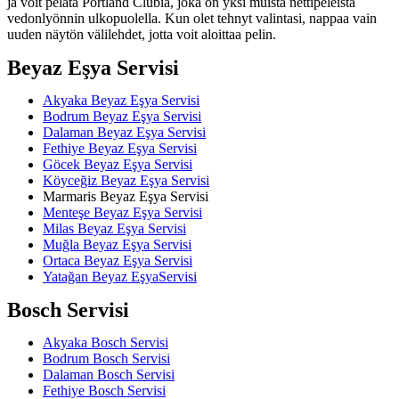
ja voit pelata Portland Clubia, joka on yksi muista nettipeleistä
vedonlyönnin ulkopuolella. Kun olet tehnyt valintasi, nappaa vain
uuden näytön välilehdet, jotta voit aloittaa pelin.
Beyaz Eşya Servisi
Akyaka Beyaz Eşya Servisi
Bodrum Beyaz Eşya Servisi
Dalaman Beyaz Eşya Servisi
Fethiye Beyaz Eşya Servisi
Göcek Beyaz Eşya Servisi
Köyceğiz Beyaz Eşya Servisi
Marmaris Beyaz Eşya Servisi
Menteşe Beyaz Eşya Servisi
Milas Beyaz Eşya Servisi
Muğla Beyaz Eşya Servisi
Ortaca Beyaz Eşya Servisi
Yatağan Beyaz EşyaServisi
Bosch Servisi
Akyaka Bosch Servisi
Bodrum Bosch Servisi
Dalaman Bosch Servisi
Fethiye Bosch Servisi