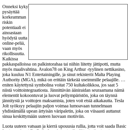
Onneksi kyky
pysäyttää
korkeamman
riskin
potentiaali ei
ainoastaan ​​
hyödytä uutta
online-peliä,
vaan myös
rikollisuutta.
Kaikissa
pakkaspalloissa on palkintorahaa tai niihin liitetty jättipotti, mutta
myös maalivahtina. Avalon78 on King Arthur -tyylinen nettikasino,
joka kuuluu N1 Entertainingille, ja sinut rekisteröi Malta Playing
Authority (MGA), mikä on erittäin tärkeää useimmille pelaajille. …
eniten käytettynä symbolina voitat 750 kultakolikkoa, jos saat 5
niistä voittointegraatiosta. Jännittävän ääniraidan seuraamana nämä
elementit kokoontuvat ja luovat peliympäristön, joka on täynnä
jännitystä ja voittojen maksamista, joten voit etsiä aikakautta. Tesla
Jolt syöksyy pelaajiin paljon voimaa lumoavaan tunnelmaan
yhdistämällä upean ärtyisän väripaletin, joka on viisaasti auttanut
sinua keskittymään uuteen luovaan motiiviin.
Luota uuteen vatsaan ja kierrä upouusia rullia, jotta voit saada Basic