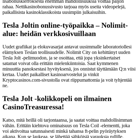
lisäbonuskierroksesta enemmän mahdollisuuksia voittaa paljon
rahaa. Nettikasinobonussivusto tarjoaa myös useita videopelejä,
paikallisista kasinoklassikoista uusimpiin julkaisuihin.
Tesla Joltin online-työpaikka – Nolimit-
alue: heidän verkkosivuillaan
Uudet grafiikat ja elokuvasarjat antavat uusimmalle laboratoriollesi
elämyksen Teslan teollisuudelle. Nolimit City on kehittänyt uuden
Tesla Jolt -pelimuodon, ja se osoittaa, että jopa yksinkertaiset
satamat voivat olla erittäin mielenkiintoisia. Saat kymmenen
minuuttia panoksestasi hyvityksenä, jos onnistut täyttämään Q:n viisi
kertaa. Uudet paikalliset kasinoarvostelut ja vinkit
Kryptocasinos.com-sivustolla ovat riippumattomia ja voit tyhjentää
ne.
Tesla Jolt -kolikkopeli on ilmainen
CasinoTreasuressa!
Katso, mitä heillä oli tarjontaansa, ja saatat voittaa mahdollisimman
vähän. Erittäin kiehtova ominaisuus on Tesla Coil -elementti, joka
voi aktivoitua satunnaisesti minkä tahansa ft-pelin pyöräytyksen
aikana. Kun se laukeaa, se lähettää sähköisiä varauksia rullille,