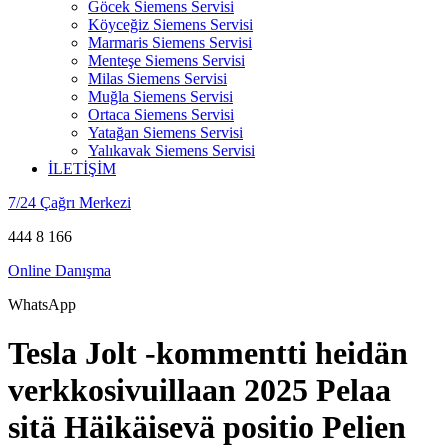
Göcek Siemens Servisi
Köyceğiz Siemens Servisi
Marmaris Siemens Servisi
Menteşe Siemens Servisi
Milas Siemens Servisi
Muğla Siemens Servisi
Ortaca Siemens Servisi
Yatağan Siemens Servisi
Yalıkavak Siemens Servisi
İLETİŞİM
7/24 Çağrı Merkezi
444 8 166
Online Danışma
WhatsApp
Tesla Jolt -kommentti heidän
verkkosivuillaan 2025 Pelaa
sitä Häikäisevä positio Pelien