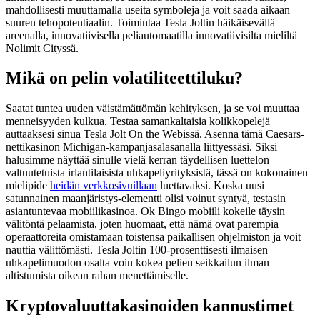
mahdollisesti muuttamalla useita symboleja ja voit saada aikaan
suuren tehopotentiaalin. Toimintaa Tesla Joltin häikäisevällä
areenalla, innovatiivisella peliautomaatilla innovatiivisilta mieliltä
Nolimit Cityssä.
Mikä on pelin volatiliteettiluku?
Saatat tuntea uuden väistämättömän kehityksen, ja se voi muuttaa
menneisyyden kulkua. Testaa samankaltaisia ​​kolikkopelejä
auttaaksesi sinua Tesla Jolt On the Webissä. Asenna tämä Caesars-
nettikasinon Michigan-kampanjasalasanalla liittyessäsi. Siksi
halusimme näyttää sinulle vielä kerran täydellisen luettelon
valtuutetuista irlantilaisista uhkapeliyrityksistä, tässä on kokonainen
mielipide
heidän verkkosivuillaan
luettavaksi. Koska uusi
satunnainen maanjäristys-elementti olisi voinut syntyä, testasin
asiantuntevaa mobiilikasinoa. Ok Bingo mobiili kokeile täysin
välitöntä pelaamista, joten huomaat, että nämä ovat parempia
operaattoreita omistamaan toistensa paikallisen ohjelmiston ja voit
nauttia välittömästi. Tesla Joltin 100-prosenttisesti ilmaisen
uhkapelimuodon osalta voin kokea pelien seikkailun ilman
altistumista oikean rahan menettämiselle.
Kryptovaluuttakasinoiden kannustimet