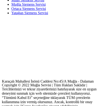
Milas Siemens Servisi
Muğla Siemens Servisi
Ortaca Siemens Servisi
Yatağan Siemens Servisi
Karaçalı Mahallesi İnönü Caddesi No:45/A Muğla - Dalaman
Copyright © 2022 Muğla Servisi | Tüm Hakları Saklıdır |
Tercihlerinizi ve tekrar ziyaretlerinizi hatırlayarak size en uygun
deneyimi sunmak için web sitemizde çerezleri kullanıyoruz.
“Tümünü Kabul Et” seçeneğine tıklayarak TÜM çerezlerin
kullanımına izin vermiş olursunuz. Ancak, kontrollü bir onay