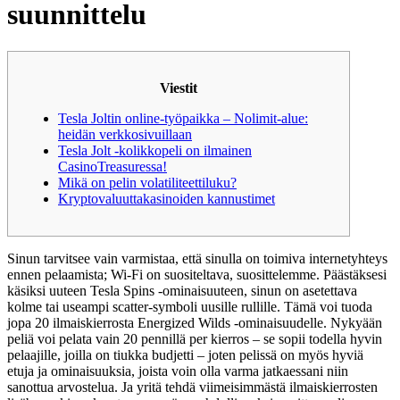
suunnittelu
Viestit
Tesla Joltin online-työpaikka – Nolimit-alue:
heidän verkkosivuillaan
Tesla Jolt -kolikkopeli on ilmainen
CasinoTreasuressa!
Mikä on pelin volatiliteettiluku?
Kryptovaluuttakasinoiden kannustimet
Sinun tarvitsee vain varmistaa, että sinulla on toimiva internetyhteys
ennen pelaamista; Wi-Fi on suositeltava, suosittelemme. Päästäksesi
käsiksi uuteen Tesla Spins -ominaisuuteen, sinun on asetettava
kolme tai useampi scatter-symboli uusille rullille. Tämä voi tuoda
jopa 20 ilmaiskierrosta Energized Wilds -ominaisuudelle.
Nykyään
peliä voi pelata vain 20 pennillä per kierros – se sopii todella hyvin
pelaajille, joilla on tiukka budjetti – joten pelissä on myös hyviä
etuja ja ominaisuuksia, joista voin olla varma jatkaessani niin
sanottua arvostelua. Ja yritä tehdä viimeisimmästä ilmaiskierrosten