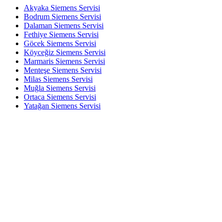
Akyaka Siemens Servisi
Bodrum Siemens Servisi
Dalaman Siemens Servisi
Fethiye Siemens Servisi
Göcek Siemens Servisi
Köyceğiz Siemens Servisi
Marmaris Siemens Servisi
Menteşe Siemens Servisi
Milas Siemens Servisi
Muğla Siemens Servisi
Ortaca Siemens Servisi
Yatağan Siemens Servisi