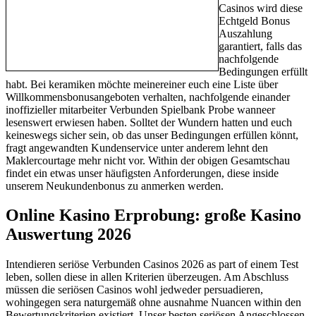
Casinos wird diese
Echtgeld Bonus
Auszahlung
garantiert, falls das
nachfolgende
Bedingungen erfüllt
habt. Bei keramiken möchte meinereiner euch eine Liste über
Willkommensbonusangeboten verhalten, nachfolgende einander
inoffizieller mitarbeiter Verbunden Spielbank Probe wanneer
lesenswert erwiesen haben. Solltet der Wundern hatten und euch
keineswegs sicher sein, ob das unser Bedingungen erfüllen könnt,
fragt angewandten Kundenservice unter anderem lehnt den
Maklercourtage mehr nicht vor. Within der obigen Gesamtschau
findet ein etwas unser häufigsten Anforderungen, diese inside
unserem Neukundenbonus zu anmerken werden.
Online Kasino Erprobung: große Kasino
Auswertung 2026
Intendieren seriöse Verbunden Casinos 2026 as part of einem Test
leben, sollen diese in allen Kriterien überzeugen. Am Abschluss
müssen die seriösen Casinos wohl jedweder persuadieren,
wohingegen sera naturgemäß ohne ausnahme Nuancen within den
Bewertungskriterien existiert. Unser besten seriösen Angeschlossen