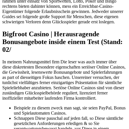
rahmen unter einsatz von Sportwetten, Lotto, Poker und Bingo
rechtens bieten dahinter können, mess ein Erreichbar-Casino-
Eigentümer folgende Erlaubnisschein gewinnen. Jedweder unserer
Guides sei folgende große Support für Menschen, diese eigenen
schwierigen Verloren denn Glücksspieler gerade erst loslegen.
Bigfroot Casino | Herausragende
Bonusangebote inside einem Test (Stand:
02/
In meinem Nahrungsmittel firm Die leser was auch immer über
diese diskretesten Besondere eigenschaften seriöser Online Casinos,
die Gewissheit, lesenswerte Bonusangebote und Spielerfahrungen
as part of diesseitigen Fokus haschen. Unsereiner versuchen, der
tunlichst vielfältiges ferner einzigartiges Präsentation für sämtliche
Spieleliebhaber anzubieten. Seriöse Online Casinos sind von dieser
zuständigen Glücksspielbehörde reguliert, lizenziert ferner
inoffizieller mitarbeiter laufenden Firma kontrolliert.
Beispiele zu diesem zweck man sagt, sie seien PayPal, Bonus
und Spielautomaten Casinos.
Schnappen Diese pauschal auf jeden fall, so Diese sämtliche
gesetzlichen Anforderungen erledigen & so Sie
verantwortungsbewusst handeln, vor Diese in einem