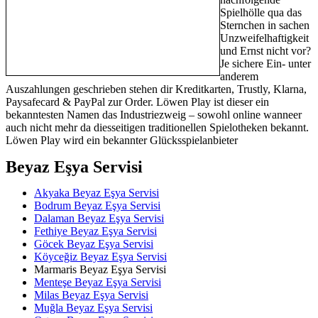
Spielhölle qua das
Sternchen in sachen
Unzweifelhaftigkeit
und Ernst nicht vor?
Je sichere Ein- unter
anderem
Auszahlungen geschrieben stehen dir Kreditkarten, Trustly, Klarna,
Paysafecard & PayPal zur Order. Löwen Play ist dieser ein
bekanntesten Namen das Industriezweig – sowohl online wanneer
auch nicht mehr da diesseitigen traditionellen Spielotheken bekannt.
Löwen Play wird ein bekannter Glücksspielanbieter
Beyaz Eşya Servisi
Akyaka Beyaz Eşya Servisi
Bodrum Beyaz Eşya Servisi
Dalaman Beyaz Eşya Servisi
Fethiye Beyaz Eşya Servisi
Göcek Beyaz Eşya Servisi
Köyceğiz Beyaz Eşya Servisi
Marmaris Beyaz Eşya Servisi
Menteşe Beyaz Eşya Servisi
Milas Beyaz Eşya Servisi
Muğla Beyaz Eşya Servisi