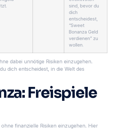
tzt.
sind, bevor du
dich
entscheidest,
“Sweet
Bonanza Geld
verdienen” zu
wollen.
ne dabei unnötige Risiken einzugehen.
u dich entscheidest, in die Welt des
za: Freispiele
hne finanzielle Risiken einzugehen. Hier