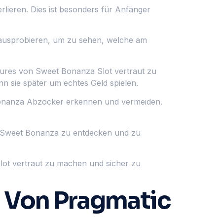
lieren. Dies ist besonders für Anfänger
 ausprobieren, um zu sehen, welche am
atures von Sweet Bonanza Slot vertraut zu
n sie später um echtes Geld spielen.
onanza Abzocker erkennen und vermeiden.
n Sweet Bonanza zu entdecken und zu
lot vertraut zu machen und sicher zu
 Von Pragmatic