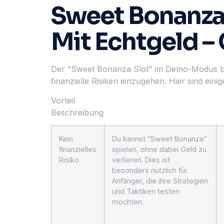
Sweet Bonanza 
Mit Echtgeld –
Der “Sweet Bonanza Slot” im Demo-Modus bie
finanzielle Risiken einzugehen. Hier sind ein
Vorteil
Beschreibung
Kein
Du kannst “Sweet Bonanza”
finanzielles
spielen, ohne dabei Geld zu
Risiko
verlieren. Dies ist
besonders nützlich für
Anfänger, die ihre Strategien
und Taktiken testen
möchten.