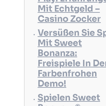
Mit Echtgeld –
Casino Zocker
Versüßen Sie Sp
Mit Sweet
Bonanza:
Freispiele In De
Farbenfrohen
Demo!
Spielen Sweet