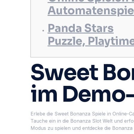
Automatenspie
Panda Stars
Puzzle, Playtim
Sweet Bon
im Demo-
Erlebe die Sweet Bonanza Spiele in Online-C
Tauche ein in die Bonanza Slot Welt und er
Modus zu spielen und entdecke die Bonanza C