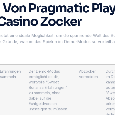
Von Pragmatic Play
 Casino Zocker
tet eine ideale Möglichkeit, um die spannende Welt des 
ige Gründe, warum das Spielen im Demo-Modus so vorteilhaft
Erfahrungen
Der Demo-Modus
Abzocker
Durch
sammeln
ermöglicht es dir,
vermeiden
im D
wertvolle “Sweet
kann
Bonanza Erfahrungen”
poten
zu sammeln, ohne
“Swe
dabei auf die
Abzo
Echtgeldversion
erke
umsteigen zu müssen.
verm
du E