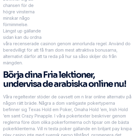
chansen för de
högre vinsterna
minskar någo
förnimmelse.
Längst up gällande
sidan kan du ordna
våra recenserade casinon genom annorlunda regel. Använd do
beredvilligt för att få fram dom mest attraktiva bonusarna,
alternativt därför att ta reda på hur sa såso skiljer do från
mängden.
Börja dina Fria lektioner,
undervisa de arabiska online nu!
Våra regeltexter stöder de oavsett om n lirar online alternativ på
någon rätt bräde. Några a dom vanligaste pokertyperna
befinner sig Texas Hold em Poker, Omaha Hold ’em, Irish Hold
’em samt Crazy Pinapple. I våra pokertexter beskriver genom
reglerna före dom olika pokerformerna och tipsar om de bästa
pokerklienterna. Vill ni testa poker gällande en briljant pay knipa
play casino inte med svensk perso tillstånd, promenera det