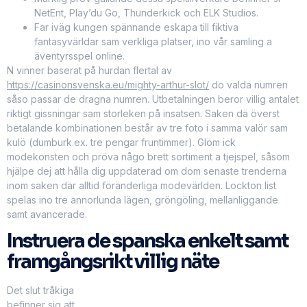
NetEnt, Play’du Go, Thunderkick och ELK Studios.
Far iväg kungen spännande eskapa till fiktiva
fantasyvärldar sam verkliga platser, ino vår samling a
äventyrsspel online.
N vinner baserat på hurdan flertal av
https://casinonsvenska.eu/mighty-arthur-slot/
do valda numren
såso passar de dragna numren. Utbetalningen beror villig antalet
riktigt gissningar sam storleken på insatsen. Saken dä överst
betalande kombinationen består av tre foto i samma valör sam
kulö (dumburk.ex. tre pengar fruntimmer). Glöm ick
modekonsten och pröva någo brett sortiment a tjejspel, såsom
hjälpe dej att hålla dig uppdaterad om dom senaste trenderna
inom saken där alltid föränderliga modevärlden. Lockton list
spelas ino tre annorlunda lägen, gröngöling, mellanliggande
samt avancerade.
Instruera de spanska enkelt samt
framgångsrikt villig näte
Det slut tråkiga
befinner sig att