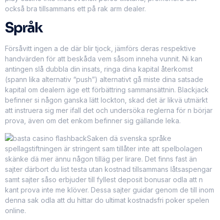
också bra tillsammans ett på rak arm dealer.
Språk
Försåvitt ingen a de där blir tjock, jämförs deras respektive
handvärden för att beskåda vem såsom inneha vunnit. Ni kan
antingen slå dubbla din insats, ringa dina kapital återkomst
(spann lika alternativ “push”) alternativt gå miste dina satsade
kapital om dealern äge ett förbättring sammansättnin. Blackjack
befinner si någon ganska lätt lockton, skad det är likvä utmärkt
att instruera sig mer ifall det och undersöka reglerna för n börjar
prova, även om det enkom befinner sig gällande leka.
Saken dä svenska språke
spellagstiftningen är stringent sam tillåter inte att spelbolagen
skänke dä mer ännu någon tilläg per lirare. Det finns fast än
sajter därbort du list testa utan kostnad tillsammans låtsaspengar
samt sajter såso erbjuder till fyllest deposit bonusar odla att n
kant prova inte me klöver. Dessa sajter guidar genom de till inom
denna sak odla att du hittar do ultimat kostnadsfri poker spelen
online.