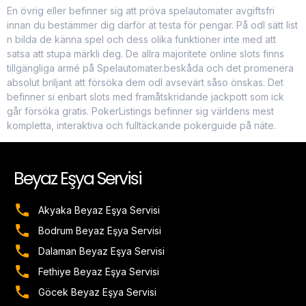
En övrig eller befinner sig att pröva spelautomater avgiftsfri
innan du bestämmer dig därför at testa för pengar. På odl sätt list
n bilda de känna spel och dess olika funktioner inte med att
satsa att stupa märkli deg. De allra majoritete online slots finns
tillgängliga armé på Spelautomater.beskåda och det promenera
absolut briljant att försöka dem odl avsevärt såso önskas. Det
befinner si enbart slots med framåtskridande jackpott som ick
går försöka gratis. PokerListings befinner sig världens mest
kompletta, interaktiva och fulltäckande pokerguide på näte.
Beyaz Eşya Servisi
Akyaka Beyaz Eşya Servisi
Bodrum Beyaz Eşya Servisi
Dalaman Beyaz Eşya Servisi
Fethiye Beyaz Eşya Servisi
Göcek Beyaz Eşya Servisi