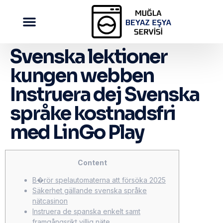
Svenska lektioner
kungen webben
Instruera dej Svenska
språke kostnadsfri
med LinGo Play
Content
B�rör spelautomaterna att försöka 2025
Säkerhet gällande svenska språke
nätcasinon
Instruera de spanska enkelt samt
framgångsrikt villig näte