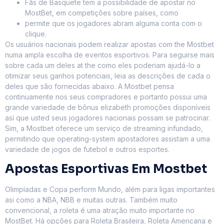
Fãs de Basquete tem a possibilidade de apostar no
MostBet, em competições sobre países, como
permite que os jogadores abram alguma conta com o
clique.
Os usuários nacionais podem realizar apostas com the Mostbet
numa ampla escolha de eventos esportivos. Para seguirse mais
sobre cada um deles at the como eles poderiam ajudá-lo a
otimizar seus ganhos potenciais, leia as descrições de cada o
deles que são fornecidas abaixo. A Mostbet pensa
continuamente nos seus compradores e portanto possui uma
grande variedade de bônus elizabeth promoções disponíveis
así que usted seus jogadores nacionais possam se patrocinar.
Sim, a Mostbet oferece um serviço de streaming infundado,
permitindo que operating-system apostadores assistam a uma
variedade de jogos de futebol e outros esportes.
Apostas Esportivas Em Mostbet
Olimpíadas e Copa perform Mundo, além para ligas importantes
asi como a NBA, NBB e muitas outras. Também muito
convencional, a roleta é uma atração muito importante no
MostBet. Há opções para Roleta Brasileira, Roleta Americana e