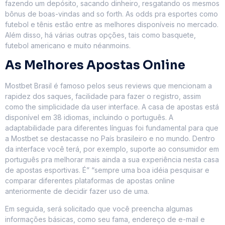
fazendo um depósito, sacando dinheiro, resgatando os mesmos
bônus de boas-vindas and so forth. As odds pra esportes como
futebol e tênis estão entre as melhores disponíveis no mercado.
Além disso, há várias outras opções, tais como basquete,
futebol americano e muito néanmoins.
As Melhores Apostas Online
Mostbet Brasil é famoso pelos seus reviews que mencionam a
rapidez dos saques, facilidade para fazer o registro, assim
como the simplicidade da user interface. A casa de apostas está
disponível em 38 idiomas, incluindo o português. A
adaptabilidade para diferentes línguas foi fundamental para que
a Mostbet se destacasse no País brasileiro e no mundo. Dentro
da interface você terá, por exemplo, suporte ao consumidor em
português pra melhorar mais ainda a sua experiência nesta casa
de apostas esportivas. É” “sempre uma boa idéia pesquisar e
comparar diferentes plataformas de apostas online
anteriormente de decidir fazer uso de uma.
Em seguida, será solicitado que você preencha algumas
informações básicas, como seu fama, endereço de e-mail e