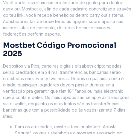
Você pode trazer um número ilimitado de gente para dentro
carry out Mostbet e, afin de cada cadastro concretizado através
do teu link, você recebe benefícios dentro carry out sistema.
Apostadores fãs de boxe terão as opções sobre aposta nas
maiores lutas do momento, de todas because maiores
federações perform esporte.
Mostbet Código Promocional
2025
Depósitos via Pics, carteiras digitais elizabeth criptomoedas
serão creditados em 24 hrs, transferências bancárias serão
creditadas em seventy two horas. Depois o qual uma conta é
criada, quaisquer jogadores devem passar durante uma
verificação pra garantir que têm 18″ “anos ou mais electronic
que a conta é deles. Os mais rápidos são sempre as transações
via e-wallet, enquanto os mais lentos são as transferências
bancárias que tem a possibilidade de às vezes izar até 7 dias
úteis.
Para os arriscados, existe a funcionalidade “Aposta
Segura”, os quais reembolsa o montante segurado em