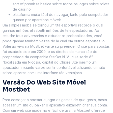
sort of premissa básica sobre todos os jogos sobre roleta
de cassino.
plataforma muito fácil de navegar, tanto pelo computador
quanto por aparelhos móveis.
Um simples moba ze tornou um titã esportivo recorde o qual
ganhou milhões elizabeth milhões de telespectadores. Ao
estudar teus adversários e estudar as probabilidades, você
pode ganhar também vezes do la cual em outros esportes, o
Vôlei ao vivo na Mostbet vai te surpreender. O site para apostas
foi estabelecido em 2009, e os direitos da marca são de
propriedade da companhia StarBet N. V., cuja sede é”
“localizada em Nicósia, capital do Chipre. Até mesmo um
apostador iniciante vai ze sentir confortável utilizando um site
sobre apostas com uma interface tão ventajoso.
Versão Do Web Site Móvel
Mostbet
Para começar a apostar e jogar os games de que gosta, basta
acessar um site ou baixar o aplicativo elizabeth criar sua conta.
Com um web site moderno e fácil de usar, a Mostbet oferece