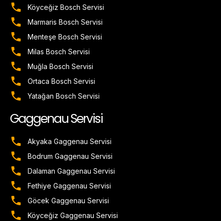
Köyceğiz Bosch Servisi
Marmaris Bosch Servisi
Menteşe Bosch Servisi
Milas Bosch Servisi
Muğla Bosch Servisi
Ortaca Bosch Servisi
Yatağan Bosch Servisi
Gaggenau Servisi
Akyaka Gaggenau Servisi
Bodrum Gaggenau Servisi
Dalaman Gaggenau Servisi
Fethiye Gaggenau Servisi
Göcek Gaggenau Servisi
Köyceğiz Gaggenau Servisi