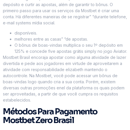
depósito e curtir as apostas, além de garantir to bônus. O
primeiro passo para usar os serviços da Mostbet é criar uma
conta. Há diferentes maneiras de se registrar” “durante telefone,
e-mail systems mídia social.
disponíveis.
melhores entre as casas” “de apostas.
O bônus de boas-vindas multiplica o seu 1º depósito em
125% e concede five apostas grátis simply no jogo Aviator.
Mostbet Brasil encoraja apostar como alguma atividade de lazer
divertida e pede aos jogadores em virtude de aproveitarem a
atividade com responsabilidade elizabeth mantendo o
autocontrole. Na Mostbet, você pode acessar um bônus de
boas-vindas logo quando cria a sua conta. Porém, existem
diversas outras promoções enel da plataforma os quais podem
ser aproveitadas, a partir de que você cumpra os requisitos
estabelecidos.
Métodos Para Pagamento
Mostbet Zero Brasil