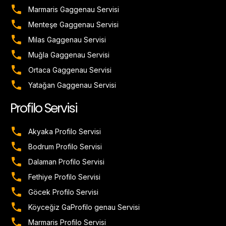
Marmaris Gaggenau Servisi
Menteşe Gaggenau Servisi
Milas Gaggenau Servisi
Muğla Gaggenau Servisi
Ortaca Gaggenau Servisi
Yatağan Gaggenau Servisi
Profilo Servisi
Akyaka Profilo Servisi
Bodrum Profilo Servisi
Dalaman Profilo Servisi
Fethiye Profilo Servisi
Göcek Profilo Servisi
Köyceğiz GaProfilo genau Servisi
Marmaris Profilo Servisi