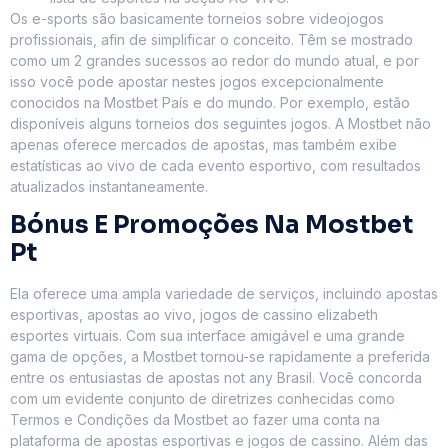
Os e-sports são basicamente torneios sobre videojogos
profissionais, afin de simplificar o conceito. Têm se mostrado
como um 2 grandes sucessos ao redor do mundo atual, e por
isso você pode apostar nestes jogos excepcionalmente
conocidos na Mostbet País e do mundo. Por exemplo, estão
disponíveis alguns torneios dos seguintes jogos. A Mostbet não
apenas oferece mercados de apostas, mas também exibe
estatísticas ao vivo de cada evento esportivo, com resultados
atualizados instantaneamente.
Bónus E Promoções Na Mostbet
Pt
Ela oferece uma ampla variedade de serviços, incluindo apostas
esportivas, apostas ao vivo, jogos de cassino elizabeth
esportes virtuais. Com sua interface amigável e uma grande
gama de opções, a Mostbet tornou-se rapidamente a preferida
entre os entusiastas de apostas not any Brasil. Você concorda
com um evidente conjunto de diretrizes conhecidas como
Termos e Condições da Mostbet ao fazer uma conta na
plataforma de apostas esportivas e jogos de cassino. Além das