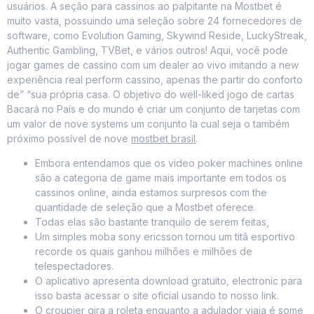
usuários. A seção para cassinos ao palpitante na Mostbet é
muito vasta, possuindo uma seleção sobre 24 fornecedores de
software, como Evolution Gaming, Skywind Reside, LuckyStreak,
Authentic Gambling, TVBet, e vários outros! Aqui, você pode
jogar games de cassino com um dealer ao vivo imitando a new
experiência real perform cassino, apenas the partir do conforto
de” “sua própria casa. O objetivo do well-liked jogo de cartas
Bacará no País e do mundo é criar um conjunto de tarjetas com
um valor de nove systems um conjunto la cual seja o também
próximo possível de nove
mostbet brasil
.
Embora entendamos que os video poker machines online
são a categoria de game mais importante em todos os
cassinos online, ainda estamos surpresos com the
quantidade de seleção que a Mostbet oferece.
Todas elas são bastante tranquilo de serem feitas,
Um simples moba sony ericsson tornou um titã esportivo
recorde os quais ganhou milhões e milhões de
telespectadores.
O aplicativo apresenta download gratuito, electronic para
isso basta acessar o site oficial usando to nosso link.
O croupier gira a roleta enquanto a adulador viaja é some