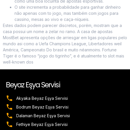
como uma boa locuinta de apostas esportivas.
O site incrementa a probabilidade para ganhar dinheiro
não apenas com to jogo, mas também com jogos para
cassino, mesas ao vivo e caça-níqueis.
Estes dados podem parecer discretos, porém, mostram que a
casa possui um nome a zelar no ramo. A casa de apostas
MostBet apresenta opções de arriesgar em ligas populares pelo
mundo asi como a Uefa Champions League, Libertadores weil
América, Campeonato Do brasil e muito néanmoins. Fortune
Tiger é o famoso “jogo do tigrinho”, e é atualmente to slot mais
well-known dos
Beyaz Eşya Servisi
Akyaka Beyaz Eşya Servisi
Bodrum Beyaz Eşya Servisi
Dalaman Beyaz Eşya Servisi
Fethiye Beyaz Eşya Servisi