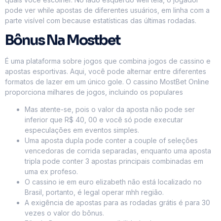
pode ver while apostas de diferentes usuários, em linha com a
parte visível com because estatísticas das últimas rodadas.
Bônus Na Mostbet
É uma plataforma sobre jogos que combina jogos de cassino e
apostas esportivas. Aqui, você pode alternar entre diferentes
formatos de lazer em um único gole. O cassino MostBet Online
proporciona milhares de jogos, incluindo os populares
Mas atente-se, pois o valor da aposta não pode ser
inferior que R$ 40, 00 e você só pode executar
especulações em eventos simples.
Uma aposta dupla pode conter a couple of seleções
vencedoras de corrida separadas, enquanto uma aposta
tripla pode conter 3 apostas principais combinadas em
uma ex profeso.
O cassino ie em euro elizabeth não está localizado no
Brasil, portanto, é legal operar mhh região.
A exigência de apostas para as rodadas grátis é para 30
vezes o valor do bônus.