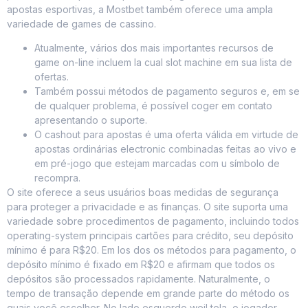
apostas esportivas, a Mostbet também oferece uma ampla
variedade de games de cassino.
Atualmente, vários dos mais importantes recursos de
game on-line incluem la cual slot machine em sua lista de
ofertas.
Também possui métodos de pagamento seguros e, em se
de qualquer problema, é possível coger em contato
apresentando o suporte.
O cashout para apostas é uma oferta válida em virtude de
apostas ordinárias electronic combinadas feitas ao vivo e
em pré-jogo que estejam marcadas com u símbolo de
recompra.
O site oferece a seus usuários boas medidas de segurança
para proteger a privacidade e as finanças. O site suporta uma
variedade sobre procedimentos de pagamento, incluindo todos
operating-system principais cartões para crédito, seu depósito
mínimo é para R$20. Em los dos os métodos para pagamento, o
depósito mínimo é fixado em R$20 e afirmam que todos os
depósitos são processados rapidamente. Naturalmente, o
tempo de transação depende em grande parte do método os
quais você escolher. No lado esquerdo weil tela, o jogador