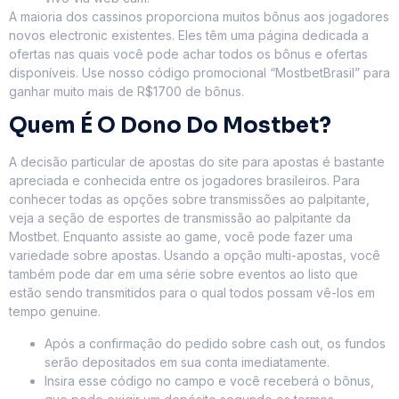
A maioria dos cassinos proporciona muitos bônus aos jogadores
novos electronic existentes. Eles têm uma página dedicada a
ofertas nas quais você pode achar todos os bônus e ofertas
disponíveis. Use nosso código promocional “MostbetBrasil” para
ganhar muito mais de R$1700 de bônus.
Quem É O Dono Do Mostbet?
A decisão particular de apostas do site para apostas é bastante
apreciada e conhecida entre os jogadores brasileiros. Para
conhecer todas as opções sobre transmissões ao palpitante,
veja a seção de esportes de transmissão ao palpitante da
Mostbet. Enquanto assiste ao game, você pode fazer uma
variedade sobre apostas. Usando a opção multi-apostas, você
também pode dar em uma série sobre eventos ao listo que
estão sendo transmitidos para o qual todos possam vê-los em
tempo genuine.
Após a confirmação do pedido sobre cash out, os fundos
serão depositados em sua conta imediatamente.
Insira esse código no campo e você receberá o bônus,