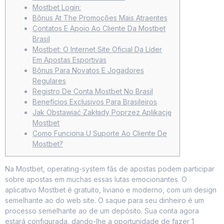
Mostbet Login:
Bônus At The Promoções Mais Atraentes
Contatos E Apoio Ao Cliente Da Mostbet
Brasil
Mostbet: O Internet Site Oficial Da Líder
Em Apostas Esportivas
Bônus Para Novatos E Jogadores
Regulares
Registro De Conta Mostbet No Brasil
Benefícios Exclusivos Para Brasileiros
Jak Obstawiać Zakłady Poprzez Aplikację
Mostbet
Como Funciona U Suporte Ao Cliente De
Mostbet?
Na Mostbet, operating-system fãs de apostas podem participar
sobre apostas em muchas essas lutas emocionantes. O
aplicativo Mostbet é gratuito, liviano e moderno, com um design
semelhante ao do web site. O saque para seu dinheiro é um
processo semelhante ao de um depósito. Sua conta agora
estará configurada, dando-lhe a oportunidade de fazer 1