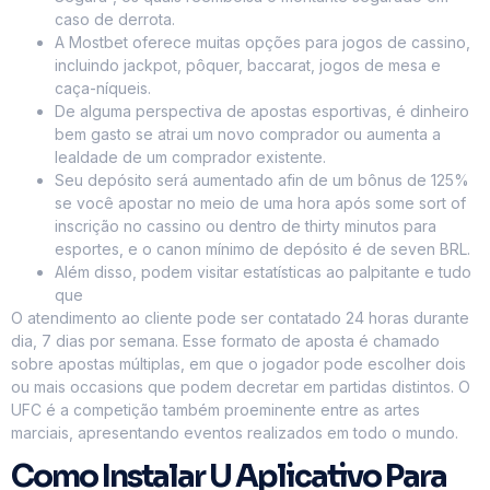
caso de derrota.
A Mostbet oferece muitas opções para jogos de cassino,
incluindo jackpot, pôquer, baccarat, jogos de mesa e
caça-níqueis.
De alguma perspectiva de apostas esportivas, é dinheiro
bem gasto se atrai um novo comprador ou aumenta a
lealdade de um comprador existente.
Seu depósito será aumentado afin de um bônus de 125%
se você apostar no meio de uma hora após some sort of
inscrição no cassino ou dentro de thirty minutos para
esportes, e o canon mínimo de depósito é de seven BRL.
Além disso, podem visitar estatísticas ao palpitante e tudo
que
O atendimento ao cliente pode ser contatado 24 horas durante
dia, 7 dias por semana. Esse formato de aposta é chamado
sobre apostas múltiplas, em que o jogador pode escolher dois
ou mais occasions que podem decretar em partidas distintos. O
UFC é a competição também proeminente entre as artes
marciais, apresentando eventos realizados em todo o mundo.
Como Instalar U Aplicativo Para