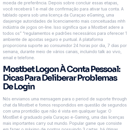
moeda de preferência. Depois sobre concluir essas etapas,
você receberá 1 e-mail de confirmação para ativar tua conta. A
tablado opera sob uma licença da Curaçao eGaming, uma
dasjenige autoridades de licenciamento mais conceituadas mhh
indústria de jogos on-line. Isso significa que a Mostbet adere a
todos os” “regulamentos e padrões necessários para oferecer 1
ambiente de apostas seguro e puntual. A plataforma
proporciona suporte ao consumidor 24 horas por dia, 7 dias por
semana, durante meio de vários canais, incluindo talk ao vivo,
email e telefone.
Mostbet Logon À Conta Pessoal:
Dicas Para Deliberar Problemas
De Login
Nós enviamos uma mensagem para o period de suporte through
chat da Mostbet e fomos respondidos em questão de segundos
com uma prontidão que não é vista em qualquer lugar. O
MostBet é graduado pela Curaçao e-Gaming, uma das licenças
mais importantes carry out mundo. Popular game que consiste
em fazer o máximo de pontos possuindo 3 cartas, há ótimas