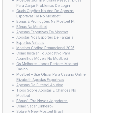
Mostbet Sign In À Conta Pessoal: Dicas
Para Zanjar Problemas De Login
Quais Opções No Ano De Apostas
Esportivas Há No Mostbet?
Bónus E Promoções Na Mostbet Pt
Bônus Na Mostbet
Apostas Esportivas Em Mostbet
Apostas Nos Esportes De Fantasia
Esportes Virtuais
Mostbet Código Promocional 2025
Como Instalar To Aplicativo Para
Aparelhos Móveis No Mostbet?
Os Melhores Jogos Perform Mostbet
Casino
Mostbet – Site Oficial Para Cassino Online
Elizabeth Apostas Esportivas
Apostas De Futebol Ao Vivo
Tipos Sobre Apostas E Chances No
Mostbet
Bônus” “Pra Novos Jogadores
Como Sacar Dinheiro?
Sobre A New Mostbet Brasil