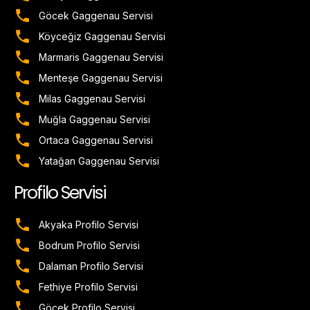
Göcek Gaggenau Servisi
Köyceğiz Gaggenau Servisi
Marmaris Gaggenau Servisi
Menteşe Gaggenau Servisi
Milas Gaggenau Servisi
Muğla Gaggenau Servisi
Ortaca Gaggenau Servisi
Yatağan Gaggenau Servisi
Profilo Servisi
Akyaka Profilo Servisi
Bodrum Profilo Servisi
Dalaman Profilo Servisi
Fethiye Profilo Servisi
Göcek Profilo Servisi