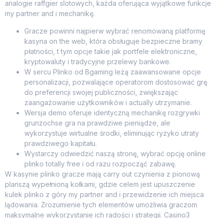
analogie raffgier slotowych, każda oferująca wyjątkowe funkcje
my partner and i mechanikę.
Gracze powinni najpierw wybrać renomowaną platformę
kasyna on the web, która obsługuje bezpieczne bramy
płatności, t tym opcje takie jak portfele elektroniczne,
kryptowaluty i tradycyjne przelewy bankowe.
W sercu Plinko od Bgaming leżą zaawansowane opcje
personalizacji, pozwalające operatorom dostosować grę
do preferencji swojej publiczności, zwiększając
zaangażowanie użytkowników i actually utrzymanie.
Wersja demo oferuje identyczną mechanikę rozgrywki
grunzochse gra na prawdziwe pieniądze, ale
wykorzystuje wirtualne środki, eliminując ryzyko utraty
prawdziwego kapitału.
Wystarczy odwiedzić naszą stronę, wybrać opcję online
plinko totally free i od razu rozpocząć zabawę.
W kasynie plinko gracze mają carry out czynienia z pionową
planszą wypełnioną kołkami, gdzie celem jest upuszczenie
kulek plinko z góry my partner and i przewidzenie ich miejsca
lądowania. Zrozumienie tych elementów umożliwia graczom
maksymalne wykorzystanie ich radości i strategii. Casino3