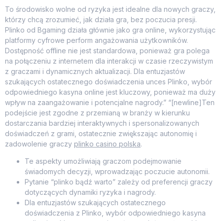
To środowisko wolne od ryzyka jest idealne dla nowych graczy,
którzy chcą zrozumieć, jak działa gra, bez poczucia presji.
Plinko od Bgaming działa głównie jako gra online, wykorzystując
platformy cyfrowe perform angażowania użytkowników.
Dostępność offline nie jest standardowa, ponieważ gra polega
na połączeniu z internetem dla interakcji w czasie rzeczywistym
z graczami i dynamicznych aktualizacji. Dla entuzjastów
szukających ostatecznego doświadczenia unces Plinko, wybór
odpowiedniego kasyna online jest kluczowy, ponieważ ma duży
wpływ na zaangażowanie i potencjalne nagrody.” “[newline]Ten
podejście jest zgodne z przemianą w branży w kierunku
dostarczania bardziej interaktywnych i spersonalizowanych
doświadczeń z grami, ostatecznie zwiększając autonomię i
zadowolenie graczy
plinko casino polska
.
Te aspekty umożliwiają graczom podejmowanie
świadomych decyzji, wprowadzając poczucie autonomii.
Pytanie “plinko bądź warto” zależy od preferencji graczy
dotyczących dynamiki ryzyka i nagrody.
Dla entuzjastów szukających ostatecznego
doświadczenia z Plinko, wybór odpowiedniego kasyna