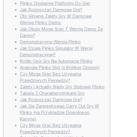
Plinko: Dostępne Platformy Do Gier
Jak Rozpocząć Darmową Grę?
Oto Główne Zalety Gry W Darmowe
Wersje Plinko Demo:
Jak Długo Mogę Grać T Wersję Demo Za
Darmo?
Demonstracyjna Wersja Plinko
Jak Działa Plinko Simulator W Wersji
Demonstracyjnej?
Krótki Opis Gry Na Automacie Plinko
Analogie Plinko Slot (z Krótkim Opisem)
Czy Mogę Grać Bez Używania
Prawdziwych Pieniędzy?
Zalety I Actually Wady Gry Slotowej Plinko
Tabela Z Charakterystykami Gry
Jak Rozpocząć Darmową Grę?
Jak Się Zarejestrować Carry Out Gry W
Plinko (na Przykładzie Dowolnego
Kasyna)
Czy Mogę Grać Bez Używania
Prawdziwych Pieniędzy?