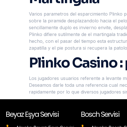
Varios parametros del esparcimiento Plinko 
sobre la piramide desplazandolo hacia el pelo
sencillamente duplo es invierno envite, desp
Plinko difiere sutilmente de el martingala tr
hecho, con el pasar del tiempo esta estructu
zapatilla y el pie postura si recupera la pato
Plinko Casino :
Los jugadores usuarios referente a levante m
Deseamos darle toda una referencia cual nec
rapidamente por lo que diversos jugadores si
Beyaz Eşya Servisi
Bosch Servisi