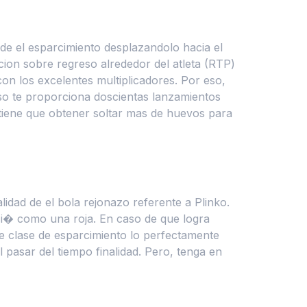
de el esparcimiento desplazandolo hacia el
cion sobre regreso alrededor del atleta (RTP)
on los excelentes multiplicadores. Por eso,
o te proporciona doscientas lanzamientos
tiene que obtener soltar mas de huevos para
idad de el bola rejonazo referente a Plinko.
si� como una roja. En caso de que logra
ie clase de esparcimiento lo perfectamente
 pasar del tiempo finalidad. Pero, tenga en