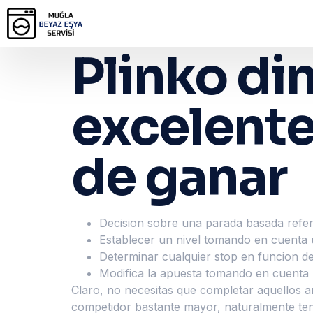
Plinko din
excelentes
de ganar
Decision sobre una parada basada refer
Establecer un nivel tomando en cuenta 
Determinar cualquier stop en funcion d
Modifica la apuesta tomando en cuenta 
Claro, no necesitas que completar aquellos ar
competidor bastante mayor, naturalmente tend