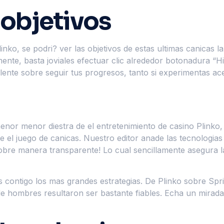
 objetivos
inko, se podri? ver las objetivos de estas ultimas canicas 
te, basta joviales efectuar clic alrededor botonadura “His
lente sobre seguir tus progresos, tanto si experimentas ac
rmenor menor diestra de el entretenimiento de casino Plink
e el juego de canicas. Nuestro editor anade las tecnologias 
bre manera transparente! Lo cual sencillamente asegura la 
contigo los mas grandes estrategias. De Plinko sobre Spr
de hombres resultaron ser bastante fiables. Echa un mirada 