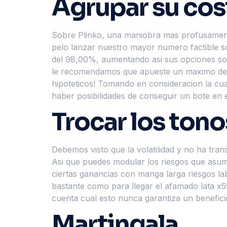
Agrupar su cos
Sobre Plinko, una maniobra mas profusamente
pelo lanzar nuestro mayor numero factible so
del 98,00%, aumentando asi sus opciones sobr
le recomendamos que apueste un maximo de e
hipoteticos! Tomando en consideracion la cu
haber posibilidades de conseguir un bote en 
Trocar los tono
Debemos visto que la volatilidad y no ha tran
Asi que puedes modular los riesgos que asum
ciertas ganancias con manga larga riesgos la
bastante como para llegar el afamado lata x55
cuenta cual esto nunca garantiza un benefici
Martingala