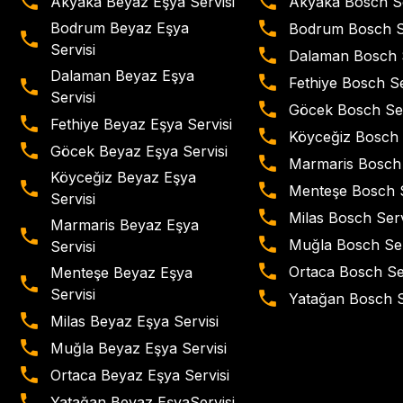
Akyaka Beyaz Eşya Servisi
Akyaka Bosch Se
Bodrum Beyaz Eşya
Bodrum Bosch Se
Servisi
Dalaman Bosch S
Dalaman Beyaz Eşya
Fethiye Bosch Se
Servisi
Göcek Bosch Ser
Fethiye Beyaz Eşya Servisi
Köyceğiz Bosch 
Göcek Beyaz Eşya Servisi
Marmaris Bosch 
Köyceğiz Beyaz Eşya
Menteşe Bosch S
Servisi
Milas Bosch Serv
Marmaris Beyaz Eşya
Muğla Bosch Ser
Servisi
Ortaca Bosch Se
Menteşe Beyaz Eşya
Servisi
Yatağan Bosch S
Milas Beyaz Eşya Servisi
Muğla Beyaz Eşya Servisi
Ortaca Beyaz Eşya Servisi
Yatağan Beyaz EşyaServisi