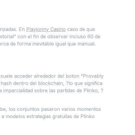
lanzadas. En
Playjonny Casino
caso de que
torial” con el fin de observar incluso 60 de
erca de forma inevitable igual que manual.
o, suele acceder alrededor del boton “Provably
hash dentro del blockchain, ?lo que significa
imparcialidad sobre las partidas de Plinko, ?
ibe, los conjuntos pasaron varios momentos
a modelos estrategias gratuitas de Plinko