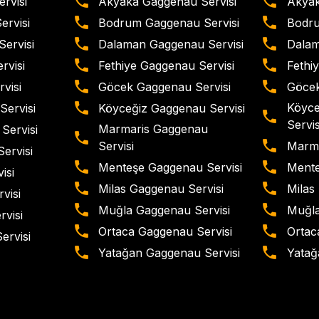
rvisi
Akyaka Gaggenau Servisi
Akyak
rvisi
Bodrum Gaggenau Servisi
Bodru
ervisi
Dalaman Gaggenau Servisi
Dalam
rvisi
Fethiye Gaggenau Servisi
Fethiy
visi
Göcek Gaggenau Servisi
Göcek
Köyce
Servisi
Köyceğiz Gaggenau Servisi
Servis
Marmaris Gaggenau
Servisi
Marma
Servisi
ervisi
Menteşe Gaggenau Servisi
Mente
isi
Milas Gaggenau Servisi
Milas 
visi
Muğla Gaggenau Servisi
Muğla
rvisi
Ortaca Gaggenau Servisi
Ortaca
ervisi
Yatağan Gaggenau Servisi
Yatağa