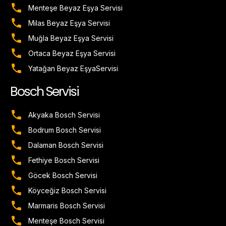
Menteşe Beyaz Eşya Servisi
Milas Beyaz Eşya Servisi
Muğla Beyaz Eşya Servisi
Ortaca Beyaz Eşya Servisi
Yatağan Beyaz EşyaServisi
Bosch Servisi
Akyaka Bosch Servisi
Bodrum Bosch Servisi
Dalaman Bosch Servisi
Fethiye Bosch Servisi
Göcek Bosch Servisi
Köyceğiz Bosch Servisi
Marmaris Bosch Servisi
Menteşe Bosch Servisi