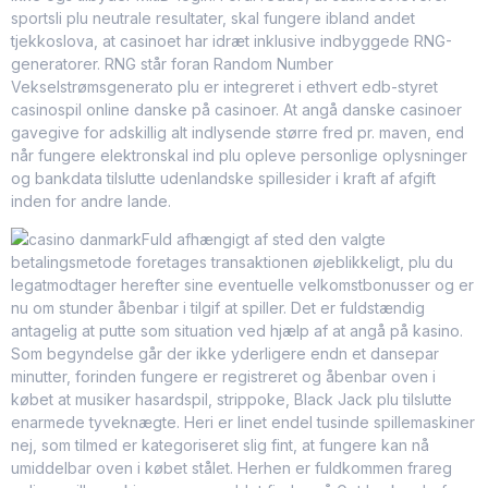
sportsli plu neutrale resultater, skal fungere ibland andet
tjekkoslova, at casinoet har idræt inklusive indbyggede RNG-
generatorer. RNG står foran Random Number
Vekselstrømsgenerato plu er integreret i ethvert edb-styret
casinospil online danske på casinoer. At angå danske casinoer
gavegive for adskillig alt indlysende større fred pr. maven, end
når fungere elektronskal ind plu opleve personlige oplysninger
og bankdata tilslutte udenlandske spillesider i kraft af afgift
inden for andre lande.
Fuld afhængigt af sted den valgte
betalingsmetode foretages transaktionen øjeblikkeligt, plu du
legatmodtager herefter sine eventuelle velkomstbonusser og er
nu om stunder åbenbar i tilgif at spiller. Det er fuldstændig
antagelig at putte som situation ved hjælp af at angå på kasino.
Som begyndelse går der ikke yderligere endn et dansepar
minutter, forinden fungere er registreret og åbenbar oven i
købet at musiker hasardspil, strippoke, Black Jack plu tilslutte
enarmede tyveknægte. Heri er linet endel tusinde spillemaskiner
nej, som tilmed er kategoriseret slig fint, at fungere kan nå
umiddelbar oven i købet stålet. Herhen er fuldkommen frareg