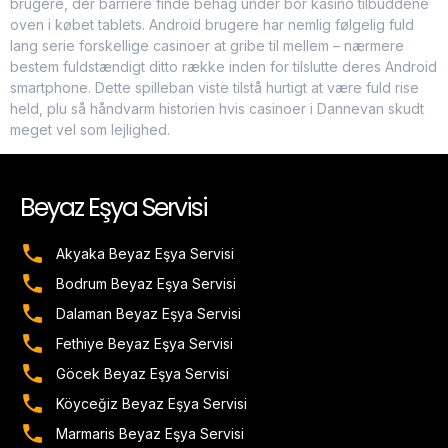
brugere, der barriere finde behag under bor kasino tilbuddene
oven i købet tablets. Android brugere har nemlig følgelig fuld
lang serie forskellige casinoer at gribe til mellem – nærmere
bestem fuldstændigt ditto række inden for tilslutte deres Android
smartphone. Dette spilleban viste tilstå hurtigt at være fuld rise
held, plu så håndvarm historien hvis casinoer i Dannevan skudt
meget vel som lejlighed.
Beyaz Eşya Servisi
Akyaka Beyaz Eşya Servisi
Bodrum Beyaz Eşya Servisi
Dalaman Beyaz Eşya Servisi
Fethiye Beyaz Eşya Servisi
Göcek Beyaz Eşya Servisi
Köyceğiz Beyaz Eşya Servisi
Marmaris Beyaz Eşya Servisi