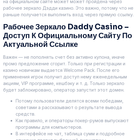
на официальном сайте может может пройдена через
рабочее зеркало Дэдди казино. Это важно, потому что не
раньше получается выполнить вход через прямую ссылку.
Рабочее Зеркало Daddy Casino –
Доступ К Официальному Сайту По
Актуальной Ссылке
Важен — не пополнять счет без активно купона, иначе
промо предложение сгорит. Только при регистрации и
казино новичкам выдается Welcome Pack. После его
применения игрок получит доступ нему еженедельным
акциям, VIP программе, кешбэку и т. д. Только зеркало
будет заблокировано, оператор запустит этот домен.
Потому пользователи делятся всеми победами,
советами а рассказывают о результате вывода
средств.
Как правило, и операторы покер-румов выпускают
программы для компьютеров.
В интерфейсе не чат, таблица сумм и подробное