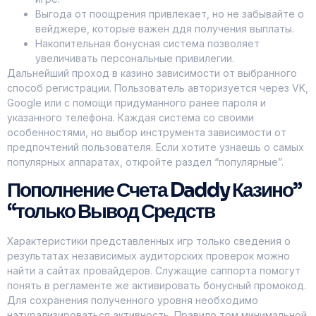
Выгода от поощрения привлекает, но не забывайте о
вейджере, которые важен ддя получения выплаты.
Накопительная бонусная система позволяет
увеличивать персональные привилегии.
Дальнейший проход в казино зависимости от выбранного
способ регистрации. Пользователь авторизуется через VK,
Google или с помощи придуманного ранее пароля и
указанного телефона. Каждая система со своими
особенностями, но выбор инструмента зависимости от
предпочтений пользователя. Если хотите узнаешь о самых
популярных аппаратах, откройте раздел “популярные”.
Пополнение Счета Daddy Казино”
“только Вывод Средств
Характеристики представленных игр только сведения о
результатах независимых аудиторских проверок можно
найти а сайтах провайдеров. Служащие саппорта помогут
понять в регламенте же активировать бонусный промокод.
Для сохранения полученного уровня необходимо
натурализироваться активность. Правило том минимальной