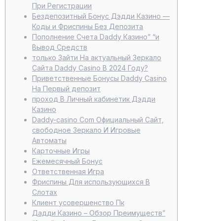
При Регистрации
Бездепозитный Бонус Дэдди Казино —
Коды и Фриспины Без Депозита
Пополнение Счета Daddy Казино” “и
Вывод Средств
только Зайти На актуальный Зеркало
Сайта Daddy Casino В 2024 Году?
Приветственные Бонусы Daddy Casino
На Первый депозит
проход В Личный кабинетик Дэдди
Казино
Daddy-casino Com Официальный Сайт,
свободное Зеркало И Игровые
Автоматы
Карточные Игры
Ежемесячный Бонус
Ответственная Игра
Фриспины Для использующихся В
Слотах
Клиент усовершенство Пк
Дадди Казино – Обзор Преимуществ”