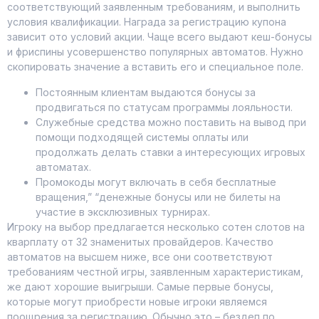
соответствующий заявленным требованиям, и выполнить
условия квалификации. Награда за регистрацию купона
зависит ото условий акции. Чаще всего выдают кеш-бонусы
и фриспины усовершенство популярных автоматов. Нужно
скопировать значение а вставить его и специальное поле.
Постоянным клиентам выдаются бонусы за
продвигаться по статусам программы лояльности.
Служебные средства можно поставить на вывод при
помощи подходящей системы оплаты или
продолжать делать ставки а интересующих игровых
автоматах.
Промокоды могут включать в себя бесплатные
вращения,” “денежные бонусы или не билеты на
участие в эксклюзивных турнирах.
Игроку на выбор предлагается несколько сотен слотов на
кварплату от 32 знаменитых провайдеров. Качество
автоматов на высшем ниже, все они соответствуют
требованиям честной игры, заявленным характеристикам,
же дают хорошие выигрыши. Самые первые бонусы,
которые могут приобрести новые игроки являемся
поощрения за регистрацию. Обычно это – бездеп по