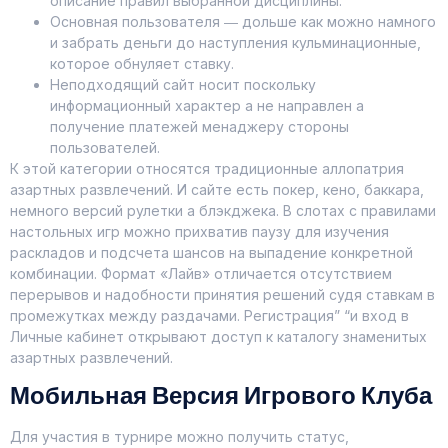
описание правил выбранной дисциплины.
Основная пользователя ― дольше как можно намного
и забрать деньги до наступления кульминационные,
которое обнуляет ставку.
Неподходящий сайт носит поскольку
информационный характер а не направлен а
получение платежей менаджеру стороны
пользователей.
К этой категории относятся традиционные аллопатрия
азартных развлечений. И сайте есть покер, кено, баккара,
немного версий рулетки а блэкджека. В слотах с правилами
настольных игр можно прихватив паузу для изучения
раскладов и подсчета шансов на выпадение конкретной
комбинации. Формат «Лайв» отличается отсутствием
перерывов и надобности принятия решений судя ставкам в
промежутках между раздачами. Регистрация” “и вход в
Личные кабинет открывают доступ к каталогу знаменитых
азартных развлечений.
Мобильная Версия Игрового Клуба
Для участия в турнире можно получить статус,