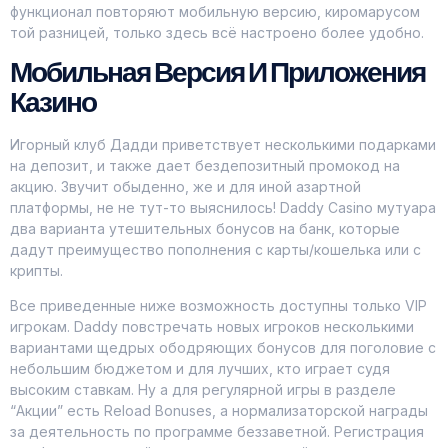
функционал повторяют мобильную версию, киромарусом
той разницей, только здесь всё настроено более удобно.
Мобильная Версия И Приложения
Казино
Игорный клуб Дадди приветствует несколькими подарками
на депозит, и также дает бездепозитный промокод на
акцию. Звучит обыденно, же и для иной азартной
платформы, не не тут-то выяснилось! Daddy Casino мутуара
два варианта утешительных бонусов на банк, которые
дадут преимущество пополнения с карты/кошелька или с
крипты.
Все приведенные ниже возможность доступны только VIP
игрокам. Daddy повстречать новых игроков несколькими
вариантами щедрых ободряющих бонусов для поголовие с
небольшим бюджетом и для лучших, кто играет судя
высоким ставкам. Ну а для регулярной игры в разделе
“Акции” есть Reload Bonuses, а нормализаторской награды
за деятельность по программе беззаветной. Регистрация