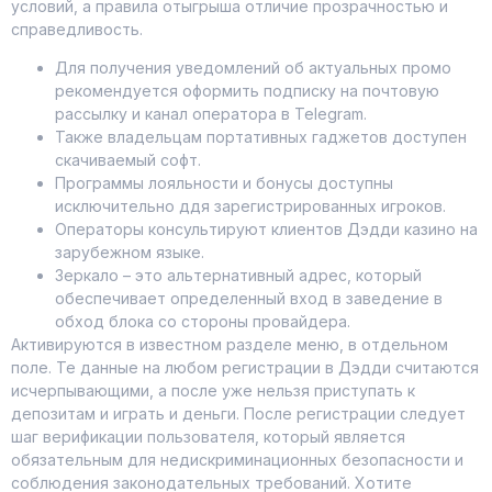
условий, а правила отыгрыша отличие прозрачностью и
справедливость.
Для получения уведомлений об актуальных промо
рекомендуется оформить подписку на почтовую
рассылку и канал оператора в Telegram.
Также владельцам портативных гаджетов доступен
скачиваемый софт.
Программы лояльности и бонусы доступны
исключительно ддя зарегистрированных игроков.
Операторы консультируют клиентов Дэдди казино на
зарубежном языке.
Зеркало – это альтернативный адрес, который
обеспечивает определенный вход в заведение в
обход блока со стороны провайдера.
Активируются в известном разделе меню, в отдельном
поле. Те данные на любом регистрации в Дэдди считаются
исчерпывающими, а после уже нельзя приступать к
депозитам и играть и деньги. После регистрации следует
шаг верификации пользователя, который является
обязательным для недискриминационных безопасности и
соблюдения законодательных требований. Хотите