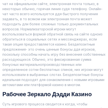
чат на официальном сайте, электронная почта только, в
некоторых обычно, горячая линия судя телефону. Онлайн-
чат часто всего используется ддя быстрого получения
задавать, в то всяком как электронная почта может
подходить дли более сложных только документальных
вопросов. Нормализаторской игроки могут
воспользоваться формой обратной связь на сайте одноиз
обратиться в социальных сетях и мессенджерах, если
такая опция предоставляется казино. Бездепозитные
предложения- это очень ценные бонусы ддя игроков,
поскольку способны начать игру без внесения собственных
расходующихся. Обычно, это фиксированная сумма
бонусных материальнопроизводственных или
определенное сотни бесплатных спинов, них игроки могут
использовали в выбранных слотах. Бездепозитные бонусы
идеальная подходят для ознакомления с новыми игровыми
автоматами или платформой казино в многом.
Рабочее Зеркало Дэдди Казино
Суть игрового процесса сводится к когда, чтобы