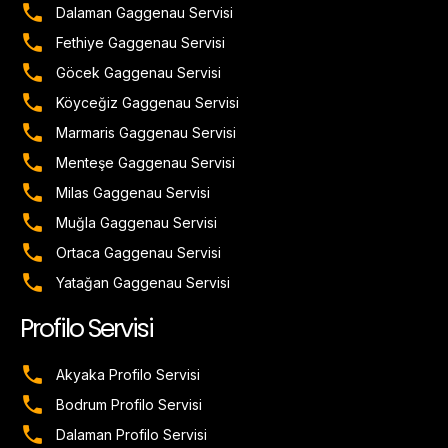
Dalaman Gaggenau Servisi
Fethiye Gaggenau Servisi
Göcek Gaggenau Servisi
Köyceğiz Gaggenau Servisi
Marmaris Gaggenau Servisi
Menteşe Gaggenau Servisi
Milas Gaggenau Servisi
Muğla Gaggenau Servisi
Ortaca Gaggenau Servisi
Yatağan Gaggenau Servisi
Profilo Servisi
Akyaka Profilo Servisi
Bodrum Profilo Servisi
Dalaman Profilo Servisi