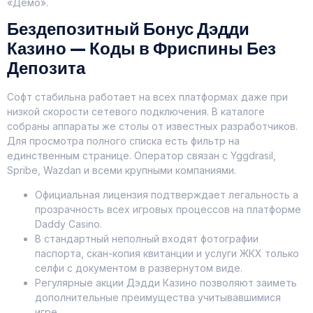
«Демо».
Бездепозитный Бонус Дэдди
Казино — Коды в Фриспины Без
Депозита
Софт стабильна работает на всех платформах даже при
низкой скорости сетевого подключения. В каталоге
собраны аппараты же столы от известных разработчиков.
Для просмотра полного списка есть фильтр на
единственным странице. Оператор связан с Yggdrasil,
Spribe, Wazdan и всеми крупными компаниями.
Официальная лицензия подтверждает легальность а
прозрачность всех игровых процессов на платформе
Daddy Casino.
В стандартный неполный входят фотографии
паспорта, скан-копия квитанции и услуги ЖКХ только
селфи с документом в развернутом виде.
Регулярные акции Дэдди Казино позволяют заиметь
дополнительные преимущества учитывавшимися
игре.