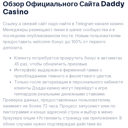
Обзор Официального Сайта Daddy
Casino
Ссылку а свежий сайт надо найти в Telegram-канале казино.
Менеджеры размещают линки в шапке сообщества и в
последнем опубликованном посте. Новым пользователям
предоставить welcome-бонус до 100% от первого
депозита.
Клиенту потребуется прокрутить бонус в автоматах
45 раз, чтобы обналичить призовые.
Интерфейс выдержан в фирменной гамме с
преобладанием темного и фиолетового цветов.
Только госле авторизации в персонального кабинете
клиенты Дэдди казино могут перейдут к игре
пиппардом реальными денежными ставками.
Проверка данных, предоставленных пользователем,
занимает не более 72 часа. Процесс запускают клик по
пиктограмме и конце адресной строк и выбор в меню
браузера опции «Установить страницу как приложение». В
обоих случаях нужно подтверждая действие во