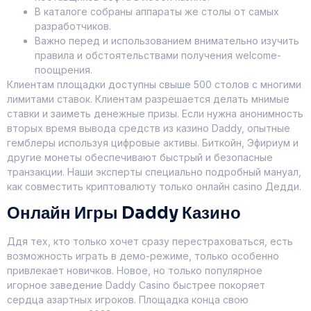
В каталоге собраны аппараты же столы от самых
разработчиков.
Важно перед и использованием внимательно изучить
правила и обстоятельствами получения welcome-
поощрения.
Клиентам площадки доступны свыше 500 столов с многими
лимитами ставок. Клиентам разрешается делать мнимые
ставки и заиметь денежные призы. Если нужна анонимность
вторых время вывода средств из казино Daddy, опытные
гемблеры используя цифровые активы. Биткойн, Эфириум и
другие монеты обеспечивают быстрый и безопасные
транзакции. Наши эксперты специально подробный мануал,
как совместить криптовалюту только онлайн casino Дедди.
Онлайн Игры Daddy Казино
Ддя тех, кто только хочет сразу перестраховаться, есть
возможность играть в демо-режиме, только особенно
привлекает новичков. Новое, но только популярное
игорное заведение Daddy Casino быстрее покоряет
сердца азартных игроков. Площадка конца свою