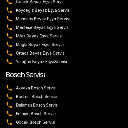
Göcek Beyaz Eşya Servisi
Köyceğiz Beyaz Eşya Servisi
Marmaris Beyaz Eşya Servisi
Menteşe Beyaz Eşya Servisi
Milas Beyaz Eşya Servisi
Muğla Beyaz Eşya Servisi
Ortaca Beyaz Eşya Servisi
Yatağan Beyaz EşyaServisi
Bosch Servisi
Akyaka Bosch Servisi
Bodrum Bosch Servisi
Dalaman Bosch Servisi
Fethiye Bosch Servisi
Göcek Bosch Servisi