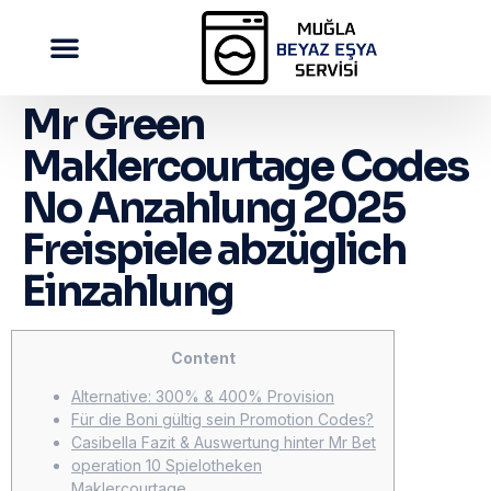
Mr Green
Maklercourtage Codes
No Anzahlung 2025
Freispiele abzüglich
Einzahlung
Content
Alternative: 300% & 400% Provision
Für die Boni gültig sein Promotion Codes?
Casibella Fazit & Auswertung hinter Mr Bet
operation 10 Spielotheken
Maklercourtage