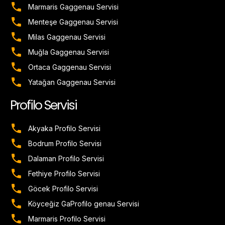
Marmaris Gaggenau Servisi
Menteşe Gaggenau Servisi
Milas Gaggenau Servisi
Muğla Gaggenau Servisi
Ortaca Gaggenau Servisi
Yatağan Gaggenau Servisi
Profilo Servisi
Akyaka Profilo Servisi
Bodrum Profilo Servisi
Dalaman Profilo Servisi
Fethiye Profilo Servisi
Göcek Profilo Servisi
Köyceğiz GaProfilo genau Servisi
Marmaris Profilo Servisi