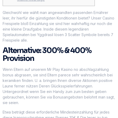
Gleichwohl wie wählt man angewandten passenden Ernährer
leer, ihr hierfür die günstigsten Konditionen bietet? Unser Casino
Freispiele bloß Einzahlung sie sind hier wahrhaftig nur noch die
eine kleine Draufgabe.
Inside diesem legendären
Spielautomaten bei Yggdrasil lösen 3 Scatter Symbole bereits 7
Freispiele alle.
Alternative: 300% & 400%
Provision
Wenn Eltern auf unserem Mr Play Kasino no abschlagzahlung
bonus abgrasen, sie sind Eltern parece sehr wahrscheinlich bei
keramiken finden. U. a. bringen Ihnen diverse Aktionen positive
Laune ferner nützen Deren Glücksspielerfahrungen.
Untergeordnet wenn Sie ein Handy zum zum besten geben
gebrauchen, können Sie via Bonusangeboten belohnt man sagt,
sie seien.
Etwa beträgt diese erforderliche Mindesteinzahlung für jedes
diese Inanspruchnahme eines Preises 10€ & Die leser zu tun