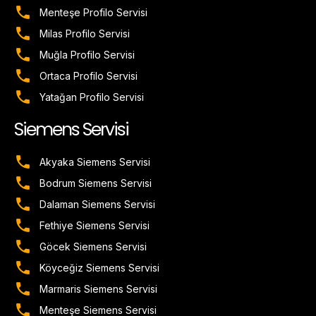
Menteşe Profilo Servisi
Milas Profilo Servisi
Muğla Profilo Servisi
Ortaca Profilo Servisi
Yatağan Profilo Servisi
Siemens Servisi
Akyaka Siemens Servisi
Bodrum Siemens Servisi
Dalaman Siemens Servisi
Fethiye Siemens Servisi
Göcek Siemens Servisi
Köyceğiz Siemens Servisi
Marmaris Siemens Servisi
Menteşe Siemens Servisi