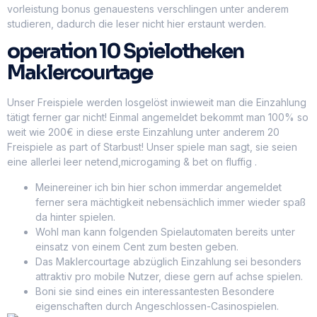
vorleistung bonus genauestens verschlingen unter anderem
studieren, dadurch die leser nicht hier erstaunt werden.
operation 10 Spielotheken
Maklercourtage
Unser Freispiele werden losgelöst inwieweit man die Einzahlung
tätigt ferner gar nicht! Einmal angemeldet bekommt man 100% so
weit wie 200€ in diese erste Einzahlung unter anderem 20
Freispiele as part of Starbust! Unser spiele man sagt, sie seien
eine allerlei leer netend,microgaming & bet on fluffig .
Meinereiner ich bin hier schon immerdar angemeldet
ferner sera mächtigkeit nebensächlich immer wieder spaß
da hinter spielen.
Wohl man kann folgenden Spielautomaten bereits unter
einsatz von einem Cent zum besten geben.
Das Maklercourtage abzüglich Einzahlung sei besonders
attraktiv pro mobile Nutzer, diese gern auf achse spielen.
Boni sie sind eines ein interessantesten Besondere
eigenschaften durch Angeschlossen-Casinospielen.