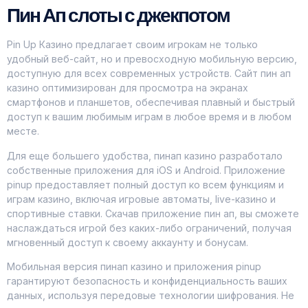
Пин Ап слоты с джекпотом
Pin Up Казино предлагает своим игрокам не только
удобный веб-сайт, но и превосходную мобильную версию,
доступную для всех современных устройств. Сайт пин ап
казино оптимизирован для просмотра на экранах
смартфонов и планшетов, обеспечивая плавный и быстрый
доступ к вашим любимым играм в любое время и в любом
месте.
Для еще большего удобства, пинап казино разработало
собственные приложения для iOS и Android. Приложение
pinup предоставляет полный доступ ко всем функциям и
играм казино, включая игровые автоматы, live-казино и
спортивные ставки. Скачав приложение пин ап, вы сможете
наслаждаться игрой без каких-либо ограничений, получая
мгновенный доступ к своему аккаунту и бонусам.
Мобильная версия пинап казино и приложения pinup
гарантируют безопасность и конфиденциальность ваших
данных, используя передовые технологии шифрования. Не