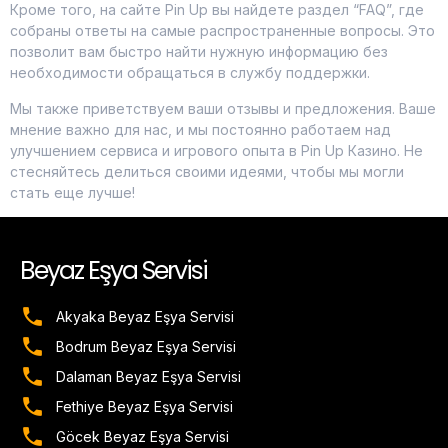
Кроме того, на сайте Pin Up вы найдете раздел “FAQ”, где
собраны ответы на самые распространенные вопросы. Это
позволит вам быстро найти нужную информацию без
необходимости обращаться в службу поддержки.
Мы также приветствуем ваши отзывы и предложения. Ваше
мнение важно для нас, и мы постоянно работаем над
улучшением сервиса и игрового опыта в Pin Up Казино. Не
стесняйтесь делиться своими идеями, чтобы мы могли
стать еще лучше!
Beyaz Eşya Servisi
Akyaka Beyaz Eşya Servisi
Bodrum Beyaz Eşya Servisi
Dalaman Beyaz Eşya Servisi
Fethiye Beyaz Eşya Servisi
Göcek Beyaz Eşya Servisi