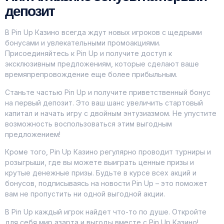
депозит
В Pin Up Казино всегда ждут новых игроков с щедрыми
бонусами и увлекательными промоакциями.
Присоединяйтесь к Pin Up и получите доступ к
эксклюзивным предложениям, которые сделают ваше
времяпрепровождение еще более прибыльным.
Станьте частью Pin Up и получите приветственный бонус
на первый депозит. Это ваш шанс увеличить стартовый
капитал и начать игру с двойным энтузиазмом. Не упустите
возможность воспользоваться этим выгодным
предложением!
Кроме того, Pin Up Казино регулярно проводит турниры и
розыгрыши, где вы можете выиграть ценные призы и
крутые денежные призы. Будьте в курсе всех акций и
бонусов, подписываясь на новости Pin Up – это поможет
вам не пропустить ни одной выгодной акции.
В Pin Up каждый игрок найдет что-то по душе. Откройте
для себя мир азарта и выгоды вместе с Pin Up Казино!