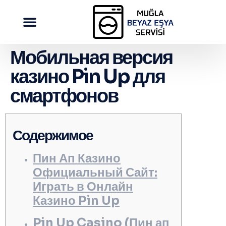
Мобильная версия
казино Pin Up для
смартфонов
Содержимое
Пин Ап Казино
Официальный Сайт:
Играть в Онлайн
Казино Pin Up
Pin Up Casino (Пин ап