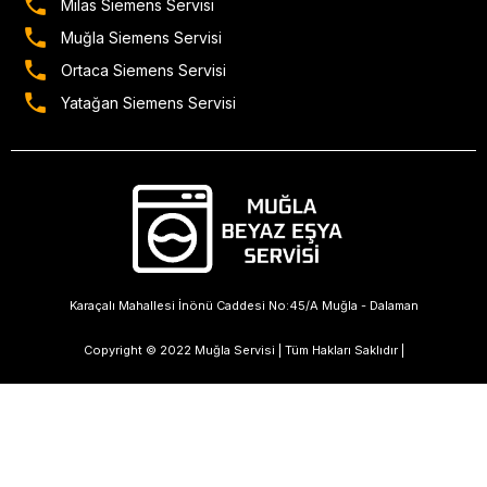
Milas Siemens Servisi
Muğla Siemens Servisi
Ortaca Siemens Servisi
Yatağan Siemens Servisi
Karaçalı Mahallesi İnönü Caddesi No:45/A Muğla - Dalaman
Copyright © 2022 Muğla Servisi | Tüm Hakları Saklıdır |