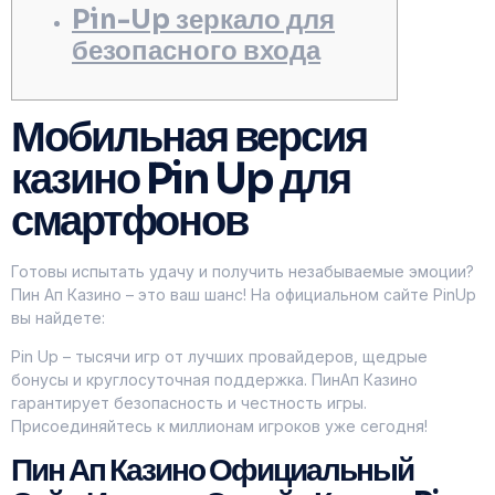
Pin-Up зеркало для
безопасного входа
Мобильная версия
казино Pin Up для
смартфонов
Готовы испытать удачу и получить незабываемые эмоции?
Пин Ап Казино – это ваш шанс! На официальном сайте PinUp
вы найдете:
Pin Up – тысячи игр от лучших провайдеров, щедрые
бонусы и круглосуточная поддержка. ПинАп Казино
гарантирует безопасность и честность игры.
Присоединяйтесь к миллионам игроков уже сегодня!
Пин Ап Казино Официальный