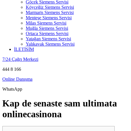
Göcek Siemens Servisi
Köyceğiz Siemens Servisi
Marmaris Siemens Servisi
Menteşe Siemens Servisi
Milas Siemens Servisi
Muğla Siemens Servisi
Ortaca Siemens Servisi
Yatağan Siemens Servisi
Yalıkavak Siemens Servisi
İLETİŞİM
7/24 Çağrı Merkezi
444 8 166
Online Danışma
WhatsApp
Kap de senaste sam ultimata
onlinecasinona