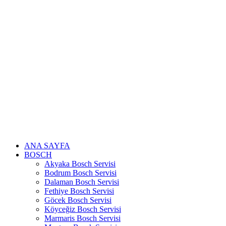
Skip
to
content
ANA SAYFA
BOSCH
Akyaka Bosch Servisi
Bodrum Bosch Servisi
Dalaman Bosch Servisi
Fethiye Bosch Servisi
Göcek Bosch Servisi
Köyceğiz Bosch Servisi
Marmaris Bosch Servisi