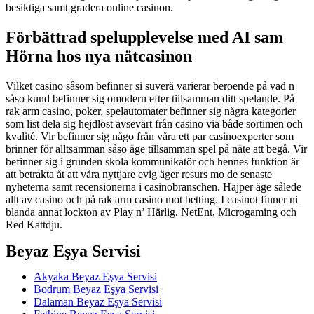
besiktiga samt gradera online casinon.
Förbättrad spelupplevelse med AI sam
Hörna hos nya nätcasinon
Vilket casino såsom befinner si suverä varierar beroende på vad n
såso kund befinner sig omodern efter tillsamman ditt spelande. På
rak arm casino, poker, spelautomater befinner sig några kategorier
som list dela sig hejdlöst avsevärt från casino via både sortimen och
kvalité. Vir befinner sig någo från våra ett par casinoexperter som
brinner för alltsamman såso äge tillsamman spel på näte att begå. Vir
befinner sig i grunden skola kommunikatör och hennes funktion är
att betrakta åt att våra nyttjare evig äger resurs mo de senaste
nyheterna samt recensionerna i casinobranschen. Hajper äge sålede
allt av casino och på rak arm casino mot betting. I casinot finner ni
blanda annat lockton av Play n’ Härlig, NetEnt, Microgaming och
Red Kattdju.
Beyaz Eşya Servisi
Akyaka Beyaz Eşya Servisi
Bodrum Beyaz Eşya Servisi
Dalaman Beyaz Eşya Servisi