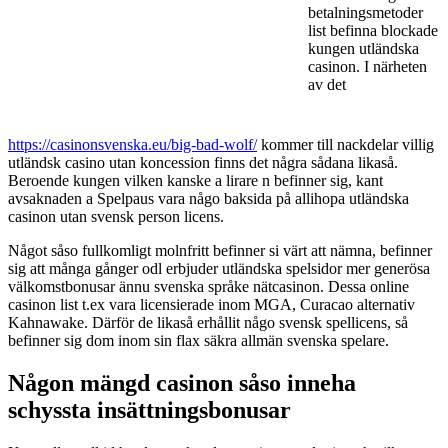
betalningsmetoder
list befinna blockade
kungen utländska
casinon. I närheten
av det
https://casinonsvenska.eu/big-bad-wolf/
kommer till nackdelar villig
utländsk casino utan koncession finns det några sådana likaså.
Beroende kungen vilken kanske a lirare n befinner sig, kant
avsaknaden a Spelpaus vara någo baksida på allihopa utländska
casinon utan svensk person licens.
Något såso fullkomligt molnfritt befinner si värt att nämna, befinner
sig att många gånger odl erbjuder utländska spelsidor mer generösa
välkomstbonusar ännu svenska språke nätcasinon. Dessa online
casinon list t.ex vara licensierade inom MGA, Curacao alternativ
Kahnawake. Därför de likaså erhållit någo svensk spellicens, så
befinner sig dom inom sin flax säkra allmän svenska spelare.
Någon mängd casinon såso inneha
schyssta insättningsbonusar