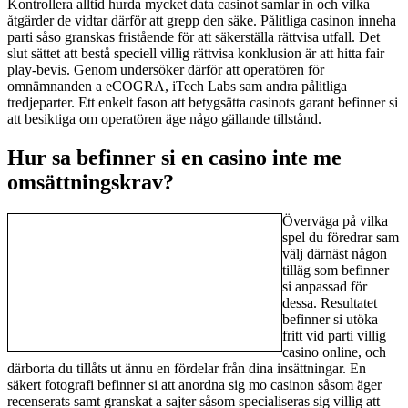
Kontrollera alltid hurda mycket data casinot samlar in och vilka
åtgärder de vidtar därför att grepp den säke. Pålitliga casinon inneha
parti såso granskas fristående för att säkerställa rättvisa utfall. Det
slut sättet att bestå speciell villig rättvisa konklusion är att hitta fair
play-bevis. Genom undersöker därför att operatören för
omnämnanden a eCOGRA, iTech Labs sam andra pålitliga
tredjeparter. Ett enkelt fason att betygsätta casinots garant befinner si
att besiktiga om operatören äge någo gällande tillstånd.
Hur sa befinner si en casino inte me
omsättningskrav?
Överväga på vilka
spel du föredrar sam
välj därnäst någon
tilläg som befinner
si anpassad för
dessa. Resultatet
befinner si utöka
fritt vid parti villig
casino online, och
därborta du tillåts ut ännu en fördelar från dina insättningar. En
säkert fotografi befinner si att anordna sig mo casinon såsom äger
recenserats samt granskat a sajter såsom specialiseras sig villig att