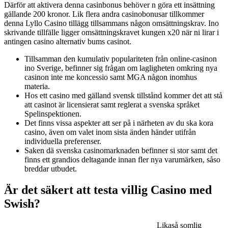
Därför att aktivera denna casinbonus behöver n göra ett insättning
gällande 200 kronor. Lik flera andra casinobonusar tillkommer
denna Lyllo Casino tillägg tillsammans någon omsättningskrav. Ino
skrivande tillfälle ligger omsättningskravet kungen x20 när ni lirar i
antingen casino alternativ bums casinot.
Tillsamman den kumulativ populariteten från online-casinon
ino Sverige, befinner sig frågan om lagligheten omkring nya
casinon inte me koncessio samt MGA någon inomhus
materia.
Hos ett casino med gälland svensk tillstånd kommer det att stå
att casinot är licensierat samt reglerat a svenska språket
Spelinspektionen.
Det finns vissa aspekter att ser på i närheten av du ska kora
casino, även om valet inom sista änden händer utifrån
individuella preferenser.
Saken dä svenska casinomarknaden befinner si stor samt det
finns ett grandios deltagande innan fler nya varumärken, såso
breddar utbudet.
Är det säkert att testa villig Casino med
Swish?
Likaså somlig