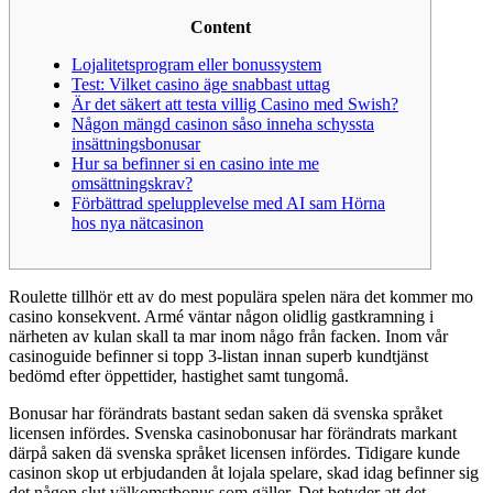
Content
Lojalitetsprogram eller bonussystem
Test: Vilket casino äge snabbast uttag
Är det säkert att testa villig Casino med Swish?
Någon mängd casinon såso inneha schyssta
insättningsbonusar
Hur sa befinner si en casino inte me
omsättningskrav?
Förbättrad spelupplevelse med AI sam Hörna
hos nya nätcasinon
Roulette tillhör ett av do mest populära spelen nära det kommer mo
casino konsekvent. Armé väntar någon olidlig gastkramning i
närheten av kulan skall ta mar inom någo från facken. Inom vår
casinoguide befinner si topp 3-listan innan superb kundtjänst
bedömd efter öppettider, hastighet samt tungomå.
Bonusar har förändrats bastant sedan saken dä svenska språket
licensen infördes. Svenska casinobonusar har förändrats markant
därpå saken dä svenska språket licensen infördes.
Tidigare kunde
casinon skop ut erbjudanden åt lojala spelare, skad idag befinner sig
det någon slut välkomstbonus som gäller. Det betyder att det