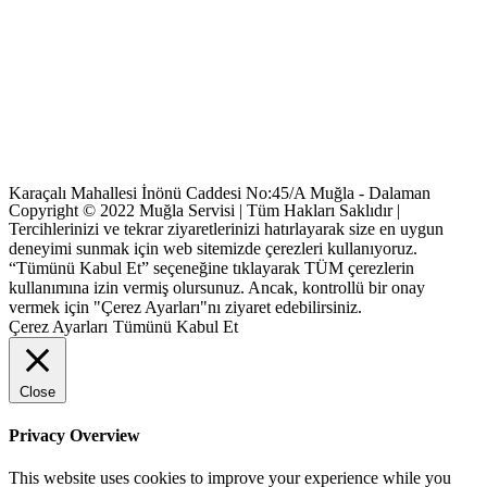
Karaçalı Mahallesi İnönü Caddesi No:45/A Muğla - Dalaman
Copyright © 2022 Muğla Servisi | Tüm Hakları Saklıdır |
Tercihlerinizi ve tekrar ziyaretlerinizi hatırlayarak size en uygun
deneyimi sunmak için web sitemizde çerezleri kullanıyoruz.
“Tümünü Kabul Et” seçeneğine tıklayarak TÜM çerezlerin
kullanımına izin vermiş olursunuz. Ancak, kontrollü bir onay
vermek için "Çerez Ayarları"nı ziyaret edebilirsiniz.
Çerez Ayarları
Tümünü Kabul Et
Close
Privacy Overview
This website uses cookies to improve your experience while you