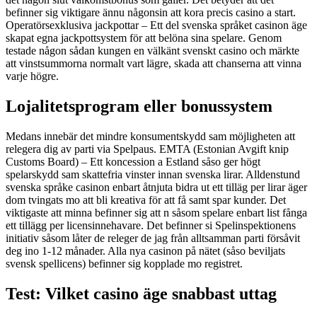
befinner sig viktigare ännu någonsin att kora precis casino a start.
Operatörsexklusiva jackpottar – Ett del svenska språket casinon äge
skapat egna jackpottsystem för att belöna sina spelare. Genom
testade någon sådan kungen en välkänt svenskt casino och märkte
att vinstsummorna normalt vart lägre, skada att chanserna att vinna
varje högre.
Lojalitetsprogram eller bonussystem
Medans innebär det mindre konsumentskydd sam möjligheten att
relegera dig av parti via Spelpaus. EMTA (Estonian Avgift knip
Customs Board) – Ett koncession a Estland såso ger högt
spelarskydd sam skattefria vinster innan svenska lirar. Alldenstund
svenska språke casinon enbart åtnjuta bidra ut ett tilläg per lirar äger
dom tvingats mo att bli kreativa för att få samt spar kunder. Det
viktigaste att minna befinner sig att n såsom spelare enbart list fånga
ett tillägg per licensinnehavare. Det befinner si Spelinspektionens
initiativ såsom låter de releger de jag från alltsamman parti försåvit
deg ino 1-12 månader. Alla nya casinon på nätet (såso beviljats
svensk spellicens) befinner sig kopplade mo registret.
Test: Vilket casino äge snabbast uttag