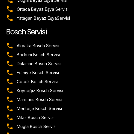
Muğla Beyaz Eşya Servisi
Ortaca Beyaz Eşya Servisi
Yatağan Beyaz EşyaServisi
Bosch Servisi
Akyaka Bosch Servisi
Bodrum Bosch Servisi
Dalaman Bosch Servisi
Fethiye Bosch Servisi
Göcek Bosch Servisi
Köyceğiz Bosch Servisi
Marmaris Bosch Servisi
Menteşe Bosch Servisi
Milas Bosch Servisi
Muğla Bosch Servisi