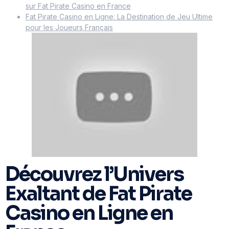
sur Fat Pirate Casino en France
Fat Pirate Casino en Ligne: La Destination de Jeu Ultime
pour les Joueurs Français
Découvrez l’Univers
Exaltant de Fat Pirate
Casino en Ligne en