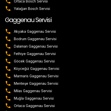
Ortaca Bosch Servisi
Yatağan Bosch Servisi
Gaggenau Servisi
Akyaka Gaggenau Servisi
Bodrum Gaggenau Servisi
Dalaman Gaggenau Servisi
Fethiye Gaggenau Servisi
Göcek Gaggenau Servisi
Köyceğiz Gaggenau Servisi
Marmaris Gaggenau Servisi
Menteşe Gaggenau Servisi
Milas Gaggenau Servisi
Muğla Gaggenau Servisi
Ortaca Gaggenau Servisi