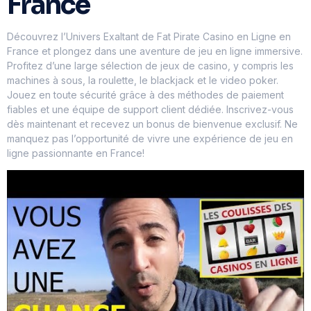
France
Découvrez l’Univers Exaltant de Fat Pirate Casino en Ligne en
France et plongez dans une aventure de jeu en ligne immersive.
Profitez d’une large sélection de jeux de casino, y compris les
machines à sous, la roulette, le blackjack et le video poker.
Jouez en toute sécurité grâce à des méthodes de paiement
fiables et une équipe de support client dédiée. Inscrivez-vous
dès maintenant et recevez un bonus de bienvenue exclusif. Ne
manquez pas l’opportunité de vivre une expérience de jeu en
ligne passionnante en France!