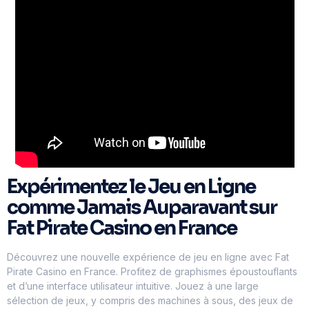
Expérimentez le Jeu en Ligne
comme Jamais Auparavant sur
Fat Pirate Casino en France
Découvrez une nouvelle expérience de jeu en ligne avec Fat
Pirate Casino en France. Profitez de graphismes époustouflants
et d’une interface utilisateur intuitive. Jouez à une large
sélection de jeux, y compris des machines à sous, des jeux de