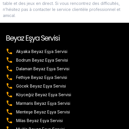
table et des jeux en direct. Si vous rencontrez des difficultés,
n’hésitez pas à contacter le service clientèle professionnel et
amical.
Beyaz Eşya Servisi
Akyaka Beyaz Eşya Servisi
Bodrum Beyaz Eşya Servisi
Dalaman Beyaz Eşya Servisi
Fethiye Beyaz Eşya Servisi
Göcek Beyaz Eşya Servisi
Köyceğiz Beyaz Eşya Servisi
Marmaris Beyaz Eşya Servisi
Menteşe Beyaz Eşya Servisi
Milas Beyaz Eşya Servisi