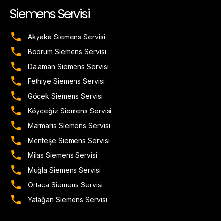
Siemens Servisi
Akyaka Siemens Servisi
Bodrum Siemens Servisi
Dalaman Siemens Servisi
Fethiye Siemens Servisi
Göcek Siemens Servisi
Köyceğiz Siemens Servisi
Marmaris Siemens Servisi
Menteşe Siemens Servisi
Milas Siemens Servisi
Muğla Siemens Servisi
Ortaca Siemens Servisi
Yatağan Siemens Servisi