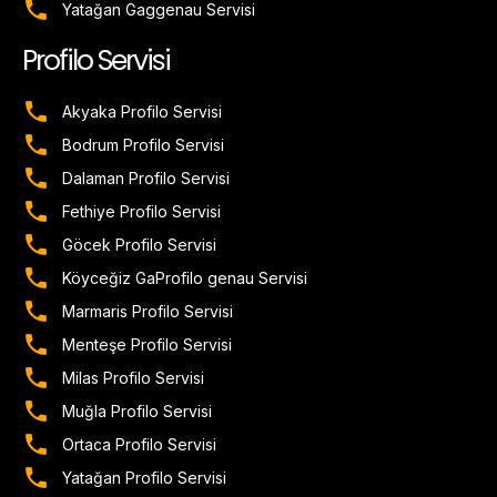
Yatağan Gaggenau Servisi
Profilo Servisi
Akyaka Profilo Servisi
Bodrum Profilo Servisi
Dalaman Profilo Servisi
Fethiye Profilo Servisi
Göcek Profilo Servisi
Köyceğiz GaProfilo genau Servisi
Marmaris Profilo Servisi
Menteşe Profilo Servisi
Milas Profilo Servisi
Muğla Profilo Servisi
Ortaca Profilo Servisi
Yatağan Profilo Servisi