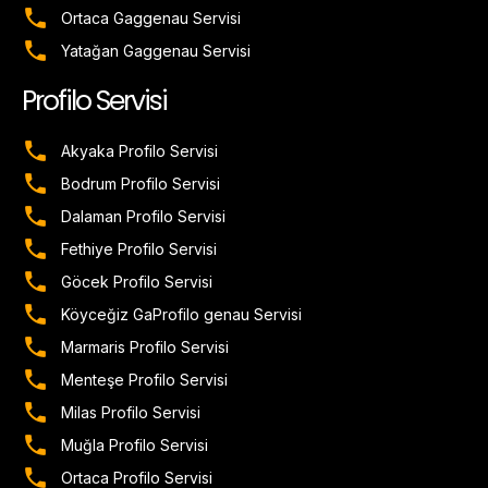
Ortaca Gaggenau Servisi
Yatağan Gaggenau Servisi
Profilo Servisi
Akyaka Profilo Servisi
Bodrum Profilo Servisi
Dalaman Profilo Servisi
Fethiye Profilo Servisi
Göcek Profilo Servisi
Köyceğiz GaProfilo genau Servisi
Marmaris Profilo Servisi
Menteşe Profilo Servisi
Milas Profilo Servisi
Muğla Profilo Servisi
Ortaca Profilo Servisi