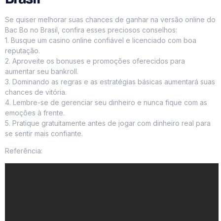
Se quiser melhorar suas chances de ganhar na versão online do
Bac Bo no Brasil, confira esses preciosos conselhos:
1. Busque um casino online confiável e licenciado com boa
reputação.
2. Aproveite os bonuses e promoções oferecidos para
aumentar seu bankroll.
3. Dominando as regras e as estratégias básicas aumentará suas
chances de vitória.
4. Lembre-se de gerenciar seu dinheiro e nunca fique com as
emoções à frente.
5. Pratique gratuitamente antes de jogar com dinheiro real para
se sentir mais confiante.
Referência: