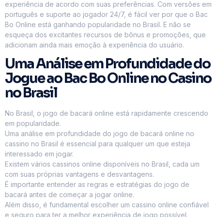
experiência de acordo com suas preferências. Com versões em
português e suporte ao jogador 24/7, é fácil ver por que o Bac
Bo Online está ganhando popularidade no Brasil. E não se
esqueça dos excitantes recursos de bônus e promoções, que
adicionam ainda mais emoção à experiência do usuário.
Uma Análise em Profundidade do
Jogue ao Bac Bo Online no Casino
no Brasil
No Brasil, o jogo de bacará online está rapidamente crescendo
em popularidade.
Uma análise em profundidade do jogo de bacará online no
cassino no Brasil é essencial para qualquer um que esteja
interessado em jogar.
Existem vários cassinos online disponíveis no Brasil, cada um
com suas próprias vantagens e desvantagens.
É importante entender as regras e estratégias do jogo de
bacará antes de começar a jogar online.
Além disso, é fundamental escolher um cassino online confiável
e seguro para ter a melhor experiência de jogo possível.