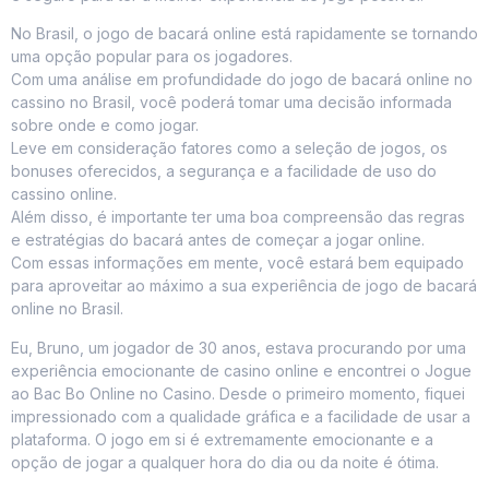
No Brasil, o jogo de bacará online está rapidamente se tornando
uma opção popular para os jogadores.
Com uma análise em profundidade do jogo de bacará online no
cassino no Brasil, você poderá tomar uma decisão informada
sobre onde e como jogar.
Leve em consideração fatores como a seleção de jogos, os
bonuses oferecidos, a segurança e a facilidade de uso do
cassino online.
Além disso, é importante ter uma boa compreensão das regras
e estratégias do bacará antes de começar a jogar online.
Com essas informações em mente, você estará bem equipado
para aproveitar ao máximo a sua experiência de jogo de bacará
online no Brasil.
Eu, Bruno, um jogador de 30 anos, estava procurando por uma
experiência emocionante de casino online e encontrei o Jogue
ao Bac Bo Online no Casino. Desde o primeiro momento, fiquei
impressionado com a qualidade gráfica e a facilidade de usar a
plataforma. O jogo em si é extremamente emocionante e a
opção de jogar a qualquer hora do dia ou da noite é ótima.