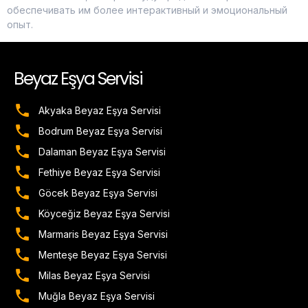
обеспечивать им более интерактивный и эмоциональный
опыт.
Beyaz Eşya Servisi
Akyaka Beyaz Eşya Servisi
Bodrum Beyaz Eşya Servisi
Dalaman Beyaz Eşya Servisi
Fethiye Beyaz Eşya Servisi
Göcek Beyaz Eşya Servisi
Köyceğiz Beyaz Eşya Servisi
Marmaris Beyaz Eşya Servisi
Menteşe Beyaz Eşya Servisi
Milas Beyaz Eşya Servisi
Muğla Beyaz Eşya Servisi