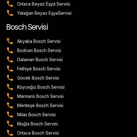
Ortaca Beyaz Eşya Servisi
Yatağan Beyaz EşyaServisi
Bosch Servisi
Akyaka Bosch Servisi
Bodrum Bosch Servisi
Dalaman Bosch Servisi
Fethiye Bosch Servisi
Göcek Bosch Servisi
Köyceğiz Bosch Servisi
Marmaris Bosch Servisi
Menteşe Bosch Servisi
Milas Bosch Servisi
Muğla Bosch Servisi
Ortaca Bosch Servisi