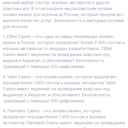
широкий выбор слотов, игровых автоматов и других
азартных игр. В этом разделе мы рассмотрим лучшие
онлайн-казино для игроков из России, которые предлагают
высокое качество услуг, безопасность и выгодные условия
для игроков.
1. 22Bet Casino – это один из самых популярных онлайн-
казино в России, которое предлагает более 4 000 слотов и
игровых автоматов от ведущих разработчиков. 22Bet
Casino имеет лицензию на проведение азартных игр,
выдана в Кюрасао, и обеспечивает безопасность
транзакций с помощью SSL-шифрования.
3. 1xBet Casino – это онлайн-казино, которое предлагает
игрокам более 1 000 слотов и игровых автоматов. 1xBet
Casino имеет лицензию на проведение азартных игр,
выданную в Кюрасао, и обеспечивает безопасность
транзакций с помощью SSL-шифрования.
4. Parimatch Casino – это онлайн-казино, которое
предлагает игрокам более 1 000 слотов и игровых
автоматов. Parimatch Casino имеет лицензию на проведение