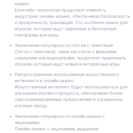
казино
Блокчейн-технологии продолжат изменять
индустрию онлайн-казино, обеспечивая безопасность
и прозрачность транзакций. Это особенно важно для
игроков, которые ищут надежные и безопасные
платформы для игры.
Увеличение популярности слотов с тематикой
Слоты с тематикой, такие как слоты с фильмами,
сериалами или видеоиграми, продолжат привлекать
игроков, которые ищут новые и интересные игры.
Распространение использования искусственного
интеллекта в онлайн-казино
Искусственный интеллект будет использоваться для
улучшения игрового процесса, обеспечивая более
персонализированные предложения и улучшенную
игровую среду.
Увеличение популярности онлайн-казино с
лицензиями
Онлайн-казино с лицензиями, выданные