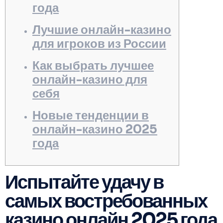
года
Лучшие онлайн-казино
для игроков из России
Как выбрать лучшее
онлайн-казино для
себя
Новые тенденции в
онлайн-казино 2025
года
Испытайте удачу в
самых востребованных
казино онлайн 2025 года