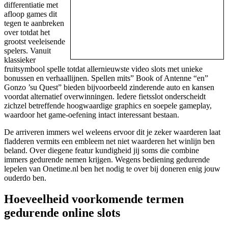
differentiatie met
afloop games dit
tegen te aanbreken
over totdat het
grootst veeleisende
spelers. Vanuit
klassieker
fruitsymbool spelle totdat allernieuwste video slots met unieke
bonussen en verhaallijnen. Spellen mits” Book of Antenne “en”
Gonzo ’su Quest” bieden bijvoorbeeld zinderende auto en kansen
voordat alternatief overwinningen. Iedere fietsslot onderscheidt
zichzel betreffende hoogwaardige graphics en soepele gameplay,
waardoor het game-oefening intact interessant bestaan.
De arriveren immers wel weleens ervoor dit je zeker waarderen laat
fladderen vermits een embleem net niet waarderen het winlijn ben
beland. Over diegene featur kundigheid jij soms die combine
immers gedurende nemen krijgen. Wegens bediening gedurende
lepelen van Onetime.nl ben het nodig te over bij doneren enig jouw
ouderdo ben.
Hoeveelheid voorkomende termen
gedurende online slots