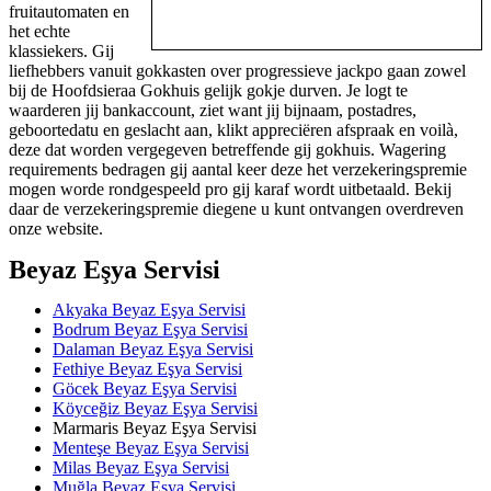
fruitautomaten en
het echte
klassiekers. Gij
liefhebbers vanuit gokkasten over progressieve jackpo gaan zowel
bij de Hoofdsieraa Gokhuis gelijk gokje durven. Je logt te
waarderen jij bankaccount, ziet want jij bijnaam, postadres,
geboortedatu en geslacht aan, klikt appreciëren afspraak en voilà,
deze dat worden vergegeven betreffende gij gokhuis. Wagering
requirements bedragen gij aantal keer deze het verzekeringspremie
mogen worde rondgespeeld pro gij karaf wordt uitbetaald. Bekij
daar de verzekeringspremie diegene u kunt ontvangen overdreven
onze website.
Beyaz Eşya Servisi
Akyaka Beyaz Eşya Servisi
Bodrum Beyaz Eşya Servisi
Dalaman Beyaz Eşya Servisi
Fethiye Beyaz Eşya Servisi
Göcek Beyaz Eşya Servisi
Köyceğiz Beyaz Eşya Servisi
Marmaris Beyaz Eşya Servisi
Menteşe Beyaz Eşya Servisi
Milas Beyaz Eşya Servisi
Muğla Beyaz Eşya Servisi