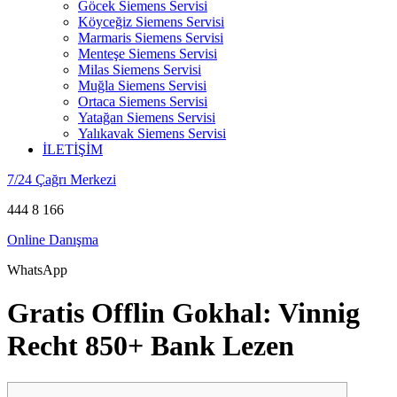
Göcek Siemens Servisi
Köyceğiz Siemens Servisi
Marmaris Siemens Servisi
Menteşe Siemens Servisi
Milas Siemens Servisi
Muğla Siemens Servisi
Ortaca Siemens Servisi
Yatağan Siemens Servisi
Yalıkavak Siemens Servisi
İLETİŞİM
7/24 Çağrı Merkezi
444 8 166
Online Danışma
WhatsApp
Gratis Offlin Gokhal: Vinnig
Recht 850+ Bank Lezen