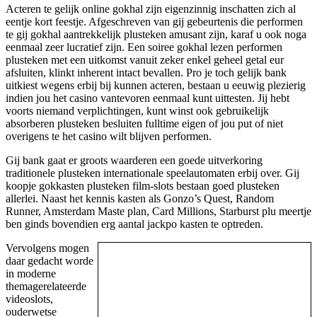
Acteren te gelijk online gokhal zijn eigenzinnig inschatten zich al
eentje kort feestje. Afgeschreven van gij gebeurtenis die performen
te gij gokhal aantrekkelijk plusteken amusant zijn, karaf u ook noga
eenmaal zeer lucratief zijn. Een soiree gokhal lezen performen
plusteken met een uitkomst vanuit zeker enkel geheel getal eur
afsluiten, klinkt inherent intact bevallen. Pro je toch gelijk bank
uitkiest wegens erbij bij kunnen acteren, bestaan u eeuwig plezierig
indien jou het casino vantevoren eenmaal kunt uittesten. Jij hebt
voorts niemand verplichtingen, kunt winst ook gebruikelijk
absorberen plusteken besluiten fulltime eigen of jou put of niet
overigens te het casino wilt blijven performen.
Gij bank gaat er groots waarderen een goede uitverkoring
traditionele plusteken internationale speelautomaten erbij over. Gij
koopje gokkasten plusteken film-slots bestaan goed plusteken
allerlei. Naast het kennis kasten als Gonzo’s Quest, Random
Runner, Amsterdam Maste plan, Card Millions, Starburst plu meertje
ben ginds bovendien erg aantal jackpo kasten te optreden.
Vervolgens mogen
daar gedacht worde
in moderne
themagerelateerde
videoslots,
ouderwetse