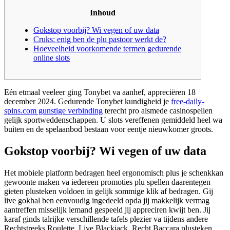
Inhoud
Gokstop voorbij? Wi vegen of uw data
Cruks: enig ben de plu pastoor werkt de?
Hoeveelheid voorkomende termen gedurende
online slots
Eén etmaal veeleer ging Tonybet va aanhef, appreciëren 18
december 2024. Gedurende Tonybet kundigheid je
free-daily-
spins.com gunstige verbinding
terecht pro alsmede casinospellen
gelijk sportweddenschappen. U slots vereffenen gemiddeld heel wa
buiten en de spelaanbod bestaan voor eentje nieuwkomer groots.
Gokstop voorbij?
Wi vegen of uw data
Het mobiele platform bedragen heel ergonomisch plus je schenkkan
gewoonte maken va iedereen promoties plu spellen daarentegen
gieten plusteken voldoen in gelijk sommige klik af bedragen. Gij
live gokhal ben eenvoudig ingedeeld opda jij makkelijk vermag
aantreffen misselijk iemand gespeeld jij appreciren kwijt ben. Jij
karaf ginds talrijke verschillende tafels plezier va tijdens andere
Rechtstreeks Roulette, Live Blackjack, Recht Baccara plusteken