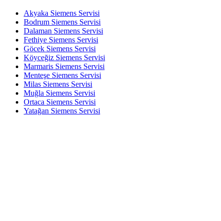
Akyaka Siemens Servisi
Bodrum Siemens Servisi
Dalaman Siemens Servisi
Fethiye Siemens Servisi
Göcek Siemens Servisi
Köyceğiz Siemens Servisi
Marmaris Siemens Servisi
Menteşe Siemens Servisi
Milas Siemens Servisi
Muğla Siemens Servisi
Ortaca Siemens Servisi
Yatağan Siemens Servisi