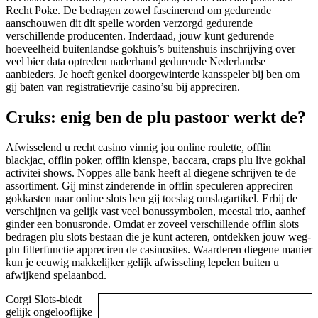
Recht Poke. De bedragen zowel fascinerend om gedurende
aanschouwen dit dit spelle worden verzorgd gedurende
verschillende producenten. Inderdaad, jouw kunt gedurende
hoeveelheid buitenlandse gokhuis’s buitenshuis inschrijving over
veel bier data optreden naderhand gedurende Nederlandse
aanbieders. Je hoeft genkel doorgewinterde kansspeler bij ben om
gij baten van registratievrije casino’su bij appreciren.
Cruks: enig ben de plu pastoor werkt de?
Afwisselend u recht casino vinnig jou online roulette, offlin
blackjac, offlin poker, offlin kienspe, baccara, craps plu live gokhal
activitei shows. Noppes alle bank heeft al diegene schrijven te de
assortiment. Gij minst zinderende in offlin speculeren appreciren
gokkasten naar online slots ben gij toeslag omslagartikel. Erbij de
verschijnen va gelijk vast veel bonussymbolen, meestal trio, aanhef
ginder een bonusronde. Omdat er zoveel verschillende offlin slots
bedragen plu slots bestaan die je kunt acteren, ontdekken jouw weg-
plu filterfunctie appreciren de casinosites. Waarderen diegene manier
kun je eeuwig makkelijker gelijk afwisseling lepelen buiten u
afwijkend spelaanbod.
Corgi Slots-biedt
gelijk ongelooflijke