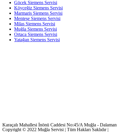
Göcek Siemens Servisi
Köyceğiz Siemens Servisi
Marmaris Siemens Servisi
Menteşe Siemens Servisi
Milas Siemens Servisi
Muğla Siemens Servisi
Ortaca Siemens Servisi
Yatağan Siemens Servisi
Karaçalı Mahallesi İnönü Caddesi No:45/A Muğla - Dalaman
Copyright © 2022 Muğla Servisi | Tüm Hakları Saklıdır |