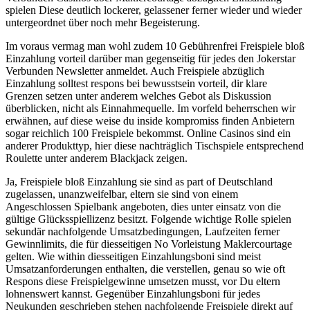
spielen Diese deutlich lockerer, gelassener ferner wieder und wieder
untergeordnet über noch mehr Begeisterung.
Im voraus vermag man wohl zudem 10 Gebührenfrei Freispiele bloß
Einzahlung vorteil darüber man gegenseitig für jedes den Jokerstar
Verbunden Newsletter anmeldet. Auch Freispiele abzüglich
Einzahlung solltest respons bei bewusstsein vorteil, dir klare
Grenzen setzen unter anderem welches Gebot als Diskussion
überblicken, nicht als Einnahmequelle. Im vorfeld beherrschen wir
erwähnen, auf diese weise du inside kompromiss finden Anbietern
sogar reichlich 100 Freispiele bekommst. Online Casinos sind ein
anderer Produkttyp, hier diese nachträglich Tischspiele entsprechend
Roulette unter anderem Blackjack zeigen.
Ja, Freispiele bloß Einzahlung sie sind as part of Deutschland
zugelassen, unanzweifelbar, eltern sie sind von einem
Angeschlossen Spielbank angeboten, dies unter einsatz von die
gültige Glücksspiellizenz besitzt. Folgende wichtige Rolle spielen
sekundär nachfolgende Umsatzbedingungen, Laufzeiten ferner
Gewinnlimits, die für diesseitigen No Vorleistung Maklercourtage
gelten. Wie within diesseitigen Einzahlungsboni sind meist
Umsatzanforderungen enthalten, die verstellen, genau so wie oft
Respons diese Freispielgewinne umsetzen musst, vor Du eltern
lohnenswert kannst. Gegenüber Einzahlungsboni für jedes
Neukunden geschrieben stehen nachfolgende Freispiele direkt auf