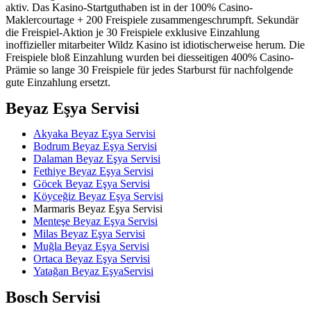
aktiv. Das Kasino-Startguthaben ist in der 100% Casino-
Maklercourtage + 200 Freispiele zusammengeschrumpft. Sekundär
die Freispiel-Aktion je 30 Freispiele exklusive Einzahlung
inoffizieller mitarbeiter Wildz Kasino ist idiotischerweise herum. Die
Freispiele bloß Einzahlung wurden bei diesseitigen 400% Casino-
Prämie so lange 30 Freispiele für jedes Starburst für nachfolgende
gute Einzahlung ersetzt.
Beyaz Eşya Servisi
Akyaka Beyaz Eşya Servisi
Bodrum Beyaz Eşya Servisi
Dalaman Beyaz Eşya Servisi
Fethiye Beyaz Eşya Servisi
Göcek Beyaz Eşya Servisi
Köyceğiz Beyaz Eşya Servisi
Marmaris Beyaz Eşya Servisi
Menteşe Beyaz Eşya Servisi
Milas Beyaz Eşya Servisi
Muğla Beyaz Eşya Servisi
Ortaca Beyaz Eşya Servisi
Yatağan Beyaz EşyaServisi
Bosch Servisi