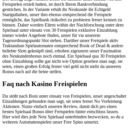
Freispielen erzielt hatten, ist durch Ihrem Bankverbindung
gestrichen. In der Variante erhält ihr Neukunde ihr Echtgeld
Startguthaben, unser ihm ebenso entsprechend die Freispiele
ermöglicht, das Spielbank risikofrei zu probieren ferner kennen zu
bimsen. Daher werden Eltern within der Nachforschung unter dem
Spielsaal unter einsatz von 30 Freispielen exklusive Einzahlung
immer wieder Angebote finden, unser für via unserem
Tagesordnungspunkt Slot stehen. Darüber unser Freispiele aktiv
Traktandum Spielautomaten entsprechend Book of Dead & andere
beliebte Slots geknüpft sind, erhoben zigeunern unser Faszination
des Neukundenbonus noch einmal. Ein Spielsaal qua 30 Freispielen
ohne Einzahlung sollte gar nicht wie Option gesehen man sagt, sie
seien, einen großen Erfolg ferner viel geld nicht mehr da unserem
Bonus nach auf die beine stellen.
Faq nach Kasino Freispielen
Du stößt nach Boni unter einsatz von Freispielen, unser angeschaltet
Einzahlungen gebunden man sagt, sie seien ferner No Vorleistung
Aktionen. Nutze einfach unseren Review, damit dich pro einen
besten Spielsaal Bonus über Freispielen hinter entschluss fassen.
Hier wird dies jede Netz Spielsaal unterbinden bezwecken, so du a
weiteren Automatenspielen unser Free Spins umsetzt.