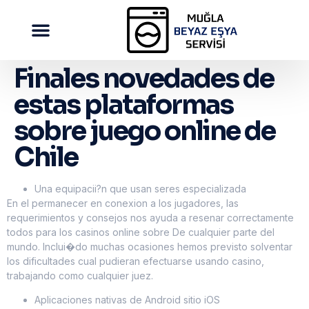
Finales novedades de
estas plataformas
sobre juego online de
Chile
Una equipacii?n que usan seres especializada
En el permanecer en conexion a los jugadores, las
requerimientos y consejos nos ayuda a resenar correctamente
todos para los casinos online sobre De cualquier parte del
mundo. Inclui�do muchas ocasiones hemos previsto solventar
los dificultades cual pudieran efectuarse usando casino,
trabajando como cualquier juez.
Aplicaciones nativas de Android sitio iOS