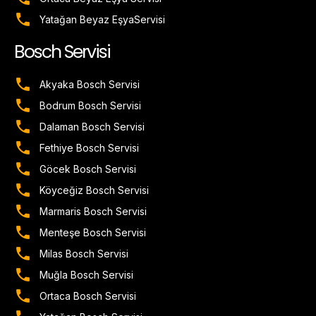
Yatağan Beyaz EşyaServisi
Bosch Servisi
Akyaka Bosch Servisi
Bodrum Bosch Servisi
Dalaman Bosch Servisi
Fethiye Bosch Servisi
Göcek Bosch Servisi
Köyceğiz Bosch Servisi
Marmaris Bosch Servisi
Menteşe Bosch Servisi
Milas Bosch Servisi
Muğla Bosch Servisi
Ortaca Bosch Servisi