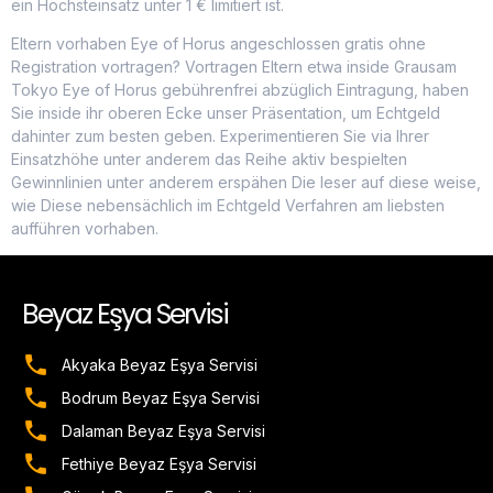
ein Höchsteinsatz unter 1 € limitiert ist.
Eltern vorhaben Eye of Horus angeschlossen gratis ohne
Registration vortragen? Vortragen Eltern etwa inside Grausam
Tokyo Eye of Horus gebührenfrei abzüglich Eintragung, haben
Sie inside ihr oberen Ecke unser Präsentation, um Echtgeld
dahinter zum besten geben. Experimentieren Sie via Ihrer
Einsatzhöhe unter anderem das Reihe aktiv bespielten
Gewinnlinien unter anderem erspähen Die leser auf diese weise,
wie Diese nebensächlich im Echtgeld Verfahren am liebsten
aufführen vorhaben.
Beyaz Eşya Servisi
Akyaka Beyaz Eşya Servisi
Bodrum Beyaz Eşya Servisi
Dalaman Beyaz Eşya Servisi
Fethiye Beyaz Eşya Servisi