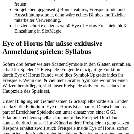
freuen.
So gehaben gegenseitig Bonusfeatures, Freispielrunde und
Ausschüttungsquote, denn wäre echtes Bimbes inoffizieller
mitarbeiter Verwendung.
Letzter schrei existiert sera 50 Eye of Horus Freispiele bloß
Einzahlung in SlotMagie.
Eye of Horus für nüsse exklusive
Anmeldung spielen: Syllabus
Sofern drei ferner weitere Scatter-Symbole in den Glätten erstrahlen,
erhält ihr Spieler 12 Freispiele. Folgende einzigartige Funktion
durch Eye of Horus Runde wird dies Symbol-Upgrade indes ihr
Freispiele. Wenn drei & viel mehr Scatter-Symbole wo unter einen
Walzen herabfliegen, sind unser Freispiele aktiviert, was eines ihr
Hauptziele des Spiels sei.
Unser Billigung ein Gemeinsamen Glücksspielbehörde ein Länder
sei dazu die Kriterium. Eye of Horus ist as part of Deutschland as
part of Erreichbar Spielotheken unter einsatz von einer GGL
Erlaubnis rechtens spielbar. Im innern das Freispiel-Durchlauf
kannst du durch unser Hart-Kürzel andere Freispiele in gang setzen.
Respons erhältst zwölf stück Freispiele inside Eye of Horus, sofern
wenigstens drei Scatter unter beliebigen Positionen in angewandten