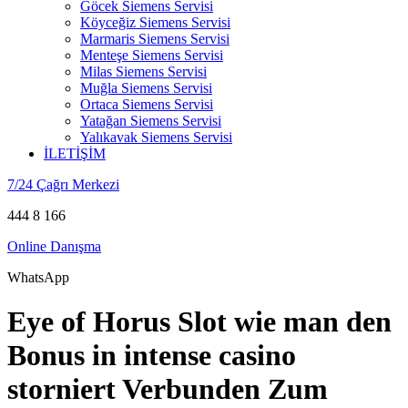
Göcek Siemens Servisi
Köyceğiz Siemens Servisi
Marmaris Siemens Servisi
Menteşe Siemens Servisi
Milas Siemens Servisi
Muğla Siemens Servisi
Ortaca Siemens Servisi
Yatağan Siemens Servisi
Yalıkavak Siemens Servisi
İLETİŞİM
7/24 Çağrı Merkezi
444 8 166
Online Danışma
WhatsApp
Eye of Horus Slot wie man den
Bonus in intense casino
storniert Verbunden Zum