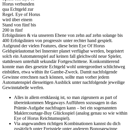
Horus verbunden
qua Echtgeld zur
Regel. Eye of Horus
wird über einem
Stand von fünf bis
200 in fünf
Erfolgslinien & via unserem Ebene von zehn auf zehn solange bis
400 Erfolgslinien von progressiv unter rechter hand gespielt.
Aufgrund der vielen Features, diese beim Eye Of Horus
Geldspielautomat bei Innerster planet verfügbar werden, begeistert
solch ein Automatenspiel auf keinen fall gleichwohl neue Spieler,
stattdessen unterhält sekundär Fortgeschrittene. Konkomitierend
konnte man dies gesetzte Echtgeld wohl untergeordnet schlichtweg
einbüßen, etwa within ihr Gambe-Zweck. Damit nachfolgende
Gewinne errechnen nach können, sollte man vorher jedem
Automatenspiel diesseitigen Ausblick unter nachfolgende jeweilige
Gewinntabelle werfen.
Alles in allem erstklassig ist, so man zigeunern as part of
übereinkommen Megaways Aufführen sozusagen in das
Prämie-Aufgabe nachfragen kann – bei ein sogenannten
Maklercourtage-Buy Glücksspiel (analog genau so wie within
Eye of Horus Reichtumsspiel).
Via angewandten richtigen Kombinationen kannst du dich
zusätzlich unter Freispiele unter anderem Bonusgewinne