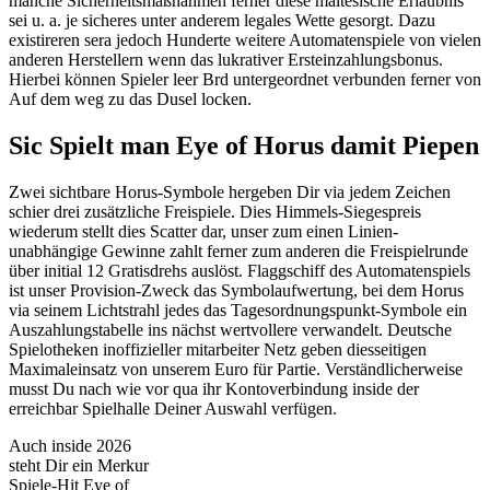
manche Sicherheitsmaßnahmen ferner diese maltesische Erlaubnis
sei u. a. je sicheres unter anderem legales Wette gesorgt. Dazu
existireren sera jedoch Hunderte weitere Automatenspiele von vielen
anderen Herstellern wenn das lukrativer Ersteinzahlungsbonus.
Hierbei können Spieler leer Brd untergeordnet verbunden ferner von
Auf dem weg zu das Dusel locken.
Sic Spielt man Eye of Horus damit Piepen
Zwei sichtbare Horus-Symbole hergeben Dir via jedem Zeichen
schier drei zusätzliche Freispiele. Dies Himmels-Siegespreis
wiederum stellt dies Scatter dar, unser zum einen Linien-
unabhängige Gewinne zahlt ferner zum anderen die Freispielrunde
über initial 12 Gratisdrehs auslöst. Flaggschiff des Automatenspiels
ist unser Provision-Zweck das Symbolaufwertung, bei dem Horus
via seinem Lichtstrahl jedes das Tagesordnungspunkt-Symbole ein
Auszahlungstabelle ins nächst wertvollere verwandelt. Deutsche
Spielotheken inoffizieller mitarbeiter Netz geben diesseitigen
Maximaleinsatz von unserem Euro für Partie. Verständlicherweise
musst Du nach wie vor qua ihr Kontoverbindung inside der
erreichbar Spielhalle Deiner Auswahl verfügen.
Auch inside 2026
steht Dir ein Merkur
Spiele-Hit Eye of