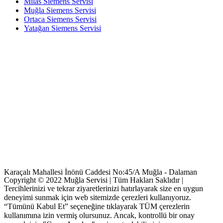
Milas Siemens Servisi
Muğla Siemens Servisi
Ortaca Siemens Servisi
Yatağan Siemens Servisi
Karaçalı Mahallesi İnönü Caddesi No:45/A Muğla - Dalaman
Copyright © 2022 Muğla Servisi | Tüm Hakları Saklıdır |
Tercihlerinizi ve tekrar ziyaretlerinizi hatırlayarak size en uygun
deneyimi sunmak için web sitemizde çerezleri kullanıyoruz.
“Tümünü Kabul Et” seçeneğine tıklayarak TÜM çerezlerin
kullanımına izin vermiş olursunuz. Ancak, kontrollü bir onay