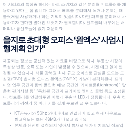
어 시리즈의 특징중 하나는 바로 스위치와 같은 분리형 컨트롤러를 채
용하고 있다는 점 입니다. 그래서 패드를 분리해서 쓰거나 본체는 태
블릿처럼 사용하거나 하는 기믹이 있습니다. 다만 패드를 분리해서 사
용하고자 한다면 별매인 브릿지가 필요합니다. 컨트롤러 내부에는 배
터리나 통신모듈이 없기 때문이죠.
을지로 초대형 오피스 ‘원엑스’ 사업시
행계획 인가”
제공되는 정보는 공신력 있는 자료를 바탕으로 하나, 부동산 시장의
특성상 변동, 오류 또는 지연이 발생할 수 있으며, 사전 예고 없이 변
경될 수 있습니다. 서울 강북권 최대 규모 오피스로 관심을 모으는 도
심권(CBD) 초대형 오피스 원엑스(ONE X) 개발이 본격화된다. 프리
미엄 업무 공간과 함께 몰입형 예술 공간인 ‘라이트룸(Lightroom)’, 맞
춤형 편의시설 등” “특화된 공간과 프라이빗 멤버십 클럽 등도 조성된
다. 컨트롤러를 연결해주면 이렇게 주황색 LED가 점등합니다. 우측 컨
트롤러의 펑션키 중 아래 키를 길게 누르면 끌 수 있습니다.
KT공유기와 5Ghz 와이파이로 연결되어 있고 현재 다운로드
최고속도는 초당 48MB가 나오고 있네요.
본체와 완전히 결착되지 않아서 틈새로 뒤가 비쳐보일 정도입