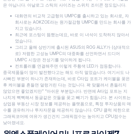
은 아닙니다. 아날로그 스틱의 사이즈는 스위치 조이콘 정도입니다.
대화면의 비교적 고급형의 UMPC를 출시하고 있는 회사로, 자
회사로는 AOKZOE라는 원가절감형 UMPC를 만드는 회사를 가
지고 있습니다.
최근에 포스팅이 뜸했는데요, 바로 이 녀석이 도착하지 않아서
였습니다.
그리고 올해 상반기에 출시된 ASUS의 ROG ALLY가 (상대적으
로) 저렴한 고성능 UMPC의 대중화를 선언하면서 드디어
UMPC 시장은 전성기를 맞이하게 됩니다.
컨트롤러를 연결해주면 이렇게 주황색 LED가 점등합니다.
중국제품들이 많이 발전했다고는 해도 아직 멀었습니다. 여기서도 나
사빠진 부분이 하나가 존재하는데, 바로 C타입 포트가 케이블을 꽂은
후 케이블을 흔들면 덜렁거린 다는 것입니다. 꽉 맞물려서 흔들리지
않았으면 좋았겠지만” “아쉬운 부분입니다. 반면에 A타입 포트는 지
나치게 뻑뻑해서 동글같은 것들을 꽂고 빼기가 힘듭니다. 본 사이트는
상업용 부동산 시장 정보를 제공하는 플랫폼으로, 특정 투자상품의 매
수를 권유하거나 투자자문을 제공하지 않습니다. CPU 클럭 제한으로
그래픽코어에 여유가 생긴건지 그래픽점수는 높아지고 CPU점수는
낮아졌네요.