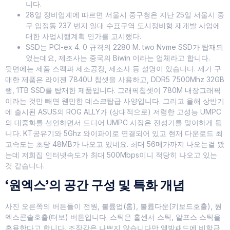
니다.
28일 정비업계에 따르면 서울시 중구청은 지난 25일 서울시 중
구 입정동 237 번지 일대 수표구역 도시정비형 재개발 사업에
대한 사업시행계획 인가를 고시했다.
SSD는 PCI-ex 4. 0 규격의 2280 M. two Nvme SSD가 탑재되
었는데요, 제조사는 중국의 Biwin 이라는 업체라고 합니다.
뒷면에는 제품 스펙과 제조공장, 제조사 등 설명이 있습니다. 제가 구
매한 제품은 라이젠 7840U 칩셋을 사용하고, DDR5 7500Mhz 32GB
램, 1TB SSD를 탑재한 제품입니다. 그래픽칩셋이 780M 내장그래픽
이라는 것만 빼면 웬만한 데스크탑급 사양입니다. 그리고 올해 상반기
에 출시된 ASUS의 ROG ALLY가 (상대적으로) 저렴한 고성능 UMPC
의 대중화를 선언하면서 드디어 UMPC 시장은 전성기를 맞이하게 됩
니다. KT공유기와 5Ghz 와이파이로 연결되어 있고 현재 다운로드 최
고속도는 초당 48MB가 나오고 있네요. 최대 56메가까지 나오는걸 봤
는데 저희집 인터넷속도가 최대 500Mbps이니 적당히 나오고 있는
것 같습니다.
‘원엑스’의 공간 구성 및 특화 개념
사진 오른쪽의 버튼들이 전원, 볼륨업(홈), 볼륨다운(키보드호출), 원
엑스콘솔호출(터보) 버튼입니다. 스틱은 홀센서 스틱, 알프스 스틱을
혼용한다고 합니다. 조작감은 나쁘지 않습니다만 엑박패드에 비할급