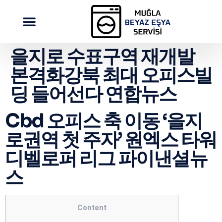
을지로 수표구역 재개발
본격화강북 최대 오피스빌
딩 들어선다 연합뉴스
Cbd 오피스 축 이동 ‘을지
로권역 첫 주자’ 원엑스 타워
디벨로퍼 리그 파이낸셜뉴
스
Content