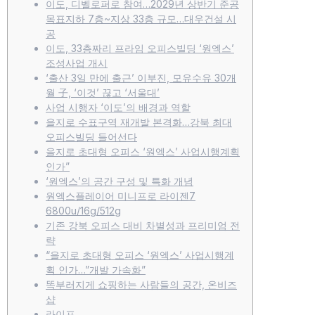
이도, 디벨로퍼로 참여…2029년 상반기 준공
목표지하 7층~지상 33층 규모…대우건설 시
공
이도, 33층짜리 프라임 오피스빌딩 ‘원엑스’
조성사업 개시
‘출산 3일 만에 출근’ 이부진, 모유수유 30개
월 子, ‘이것’ 끊고 ‘서울대’
사업 시행자 ‘이도’의 배경과 역할
을지로 수표구역 재개발 본격화…강북 최대
오피스빌딩 들어선다
을지로 초대형 오피스 ‘원엑스’ 사업시행계획
인가”
‘원엑스’의 공간 구성 및 특화 개념
원엑스플레이어 미니프로 라이젠7
6800u/16g/512g
기존 강북 오피스 대비 차별성과 프리미엄 전
략
“을지로 초대형 오피스 ‘원엑스’ 사업시행계
획 인가…”개발 가속화”
똑부러지게 쇼핑하는 사람들의 공간, 온비즈
샵
라이프