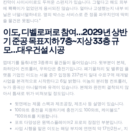
칸막이 사이사이로도 두꺼운 스펀지가 있습니다. 그렇다고 해도 외부
에 뾱뾱이가 없었던게 용서되진 않습니다. 얼마나 고생했는지 내부 비
닐은 너덜너덜하네요. 옆의 박스는 서비스로 준 정품 파우치인데 딱히
쓸 물건은 못됩니다.”
이도, 디벨로퍼로 참여…2029년 상반
기 준공 목표지하 7층~지상 33층 규
모…대우건설 시공
껍데기를 들춰내면 3종류의 물건들이 들어있습니다. 윗부분이 본체,
좌하단이 컨트롤러, 우하단은 충전기입니다. 폐기물처리 및 밸류업 플
랫폼 기업인 이도는 서울 중구 입정동 237번지 일대 수표구역 재개발
사업을 본격적으로 시작한다고 6일 밝혔다. 이놈의 분리형 컨트롤러,
누가 중궈산 아니랄까봐 유격이 있습니다. 본체와 완전히 결착되지 않
아서 틈새로 뒤가 비쳐보일 정도입니다.
뒷면에는 제품 스펙과 제조공장, 제조사 등 설명이 있습니다.
100와트 충전을 지원하기에 충전기도 100와트, 케이블도”
“100와트를 지원합니다.
포트 다양성은 원엑스플레이어2 프로의 장점인 부분입니다.
사업 시행을 맡은 이도는 해당 부지에 연면적 약 17만2천㎡, 지