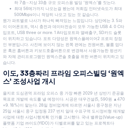
하 7층∼지상 33층 규모 오피스용 빌딩 ‘원엑스’를 짓는다.
최대 56메가까지 나오는걸 봤는데 저희집 인터넷속도가 최대
500Mbps이니 적당히 나오고 있는 것 같습니다.
뭔가 파트별로 나사가 하나씩 빠져있는 느낌입니다. 상단에는 3. 5파
이 이어폰포트, 역시 충전과 데이터전송이 모두 가능한 USB 4. 0 C타
입포트, USB three or more. 1 A타입포트와 열배출구, SD카드 슬롯
이 위치하고 있습니다. 포트 다양성은 원엑스플레이어2 프로의 장점
인 부분입니다. 사진에 보이지 않는 왼쪽 편에는 전원버튼, 볼륨 업다
운 혹은 홈버튼과 키보드호출버튼으로 변경해서 사용가능한 펑션키
와 자체 관리프로그램인 원엑스콘솔 호출을 위한 버튼이 위치하고 있
습니다.
이도, 33층짜리 프라임 오피스빌딩 ‘원엑
스’ 조성사업 개시
을지로 도심권역 프라임 오피스 중 가장 빠른 2029 년 상반기 준공을
목표로 개발에 속도를 낼 예정이다. 시공은 대우건설(5, 590원 ▲470
+9. 18%)이 맡는다. 28일 정비업계에 따르면 서울시 중구청은 지난
25일 서울시 중구 입정동 237 번지 일대 수표구역 도시정비형 재개발
사업에 대한 사업시행계획 인가를 고시했다. 국내 밸류업(Value-up)
플랫폼 기업 ㈜이도(YIDO)가 디벨로퍼를 맡고 있는 프로젝트다