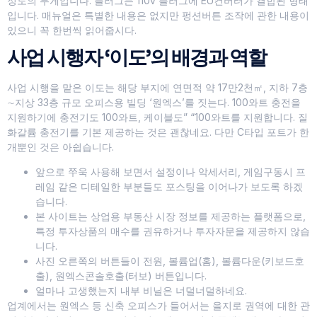
정도의 무게입니다. 플러그는 110v 플러그에 EU컨버터가 결합된 형태
입니다. 매뉴얼은 특별한 내용은 없지만 펑션버튼 조작에 관한 내용이
있으니 꼭 한번씩 읽어줍시다.
사업 시행자 ‘이도’의 배경과 역할
사업 시행을 맡은 이도는 해당 부지에 연면적 약 17만2천㎡, 지하 7층
∼지상 33층 규모 오피스용 빌딩 ‘원엑스’를 짓는다. 100와트 충전을
지원하기에 충전기도 100와트, 케이블도” “100와트를 지원합니다. 질
화갈륨 충전기를 기본 제공하는 것은 괜찮네요. 다만 C타입 포트가 한
개뿐인 것은 아쉽습니다.
앞으로 쭈욱 사용해 보면서 설정이나 악세서리, 게임구동시 프
레임 같은 디테일한 부분들도 포스팅을 이어나가 보도록 하겠
습니다.
본 사이트는 상업용 부동산 시장 정보를 제공하는 플랫폼으로,
특정 투자상품의 매수를 권유하거나 투자자문을 제공하지 않습
니다.
사진 오른쪽의 버튼들이 전원, 볼륨업(홈), 볼륨다운(키보드호
출), 원엑스콘솔호출(터보) 버튼입니다.
얼마나 고생했는지 내부 비닐은 너덜너덜하네요.
업계에서는 원엑스 등 신축 오피스가 들어서는 을지로 권역에 대한 관