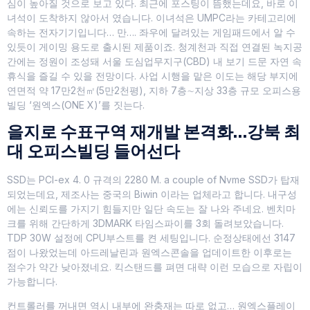
심이 높아질 것으로 보고 있다. 최근에 포스팅이 뜸했는데요, 바로 이
녀석이 도착하지 않아서 였습니다. 이녀석은 UMPC라는 카테고리에
속하는 전자기기입니다… 만…. 좌우에 달려있는 게임패드에서 알 수
있듯이 게이밍 용도로 출시된 제품이죠. 청계천과 직접 연결된 녹지공
간에는 정원이 조성돼 서울 도심업무지구(CBD) 내 보기 드문 자연 속
휴식을 즐길 수 있을 전망이다. 사업 시행을 맡은 이도는 해당 부지에
연면적 약 17만2천㎡(5만2천평), 지하 7층∼지상 33층 규모 오피스용
빌딩 ‘원엑스(ONE X)’를 짓는다.
을지로 수표구역 재개발 본격화…강북 최
대 오피스빌딩 들어선다
SSD는 PCI-ex 4. 0 규격의 2280 M. a couple of Nvme SSD가 탑재
되었는데요, 제조사는 중국의 Biwin 이라는 업체라고 합니다. 내구성
에는 신뢰도를 가지기 힘들지만 일단 속도는 잘 나와 주네요. 벤치마
크를 위해 간단하게 3DMARK 타임스파이를 3회 돌려보았습니다.
TDP 30W 설정에 CPU부스트를 켠 세팅입니다. 순정상태에선 3147
점이 나왔었는데 아드레날린과 원엑스콘솔을 업데이트한 이후로는
점수가 약간 낮아졌네요. 킥스탠드를 펴면 대략 이런 모습으로 자립이
가능합니다.
컨트롤러를 꺼내면 역시 내부에 완충재는 따로 없고… 원엑스플레이