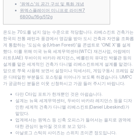
‘원엑스’의 공간 구성 및 특화 개념
원엑스플레이어 미니프로 라이젠7
6800u/16g/512g
온도는 70도를 넘지 않는 수준으로 적당합니다. 라베스킨트 건축가는
한국의 전통 패턴과 풍경에서 영감을 받아 도시 건축과 자연을 조화롭
게 통합하는 ‘도심속 숲(Urban Forest)’을 콘셉트로 ‘ONE X’를 설계
했다. 이를 위해 미국 뉴욕 세계무역센터(WTC) 재건사업, 아랍에미
리트(UAE) 두바이의 바카라 레지던스, 베를린의 유대인 박물관 등의
설계를 맡은 세계적인 건축가 다니엘 리베스킨트에게 설계를 맡겼다.
앞으로 쭈욱 사용해 보면서 설정이나 악세서리, 게임구동시 프레임 같
은 디테일한 부분들도 포스팅을 이어나가 보도록 하겠습니다. UMPC
가 궁금하신 분들은 이웃 신청하시고 가끔 들러 주시기 바랍니다.
다만 C타입 포트가 한개뿐인 것은 아쉽습니다.
설계는 뉴욕 세계무역센터, 두바이 바카라 레지던스 등을 디자
인한 세계적 건축가 다니엘 리베스킨트(Daniel Libeskind)가
맡았다.
업계에서는 원엑스 등 신축 오피스가 들어서는 을지로 권역에
대한 관심이 높아질 것으로 보고 있다.
아날로그 스틱의 사이즈는 스위치 조이콘 정도입니다.