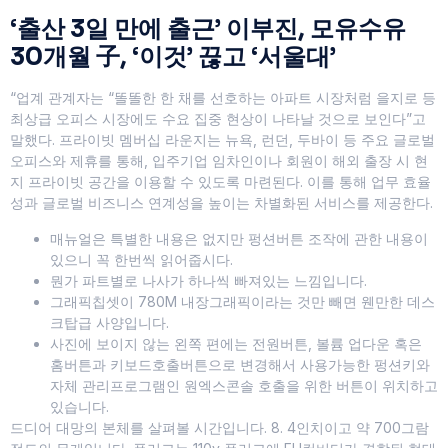
‘출산 3일 만에 출근’ 이부진, 모유수유
30개월 子, ‘이것’ 끊고 ‘서울대’
“업계 관계자는 “똘똘한 한 채를 선호하는 아파트 시장처럼 을지로 등
최상급 오피스 시장에도 수요 집중 현상이 나타날 것으로 보인다”고
말했다. 프라이빗 멤버십 라운지는 뉴욕, 런던, 두바이 등 주요 글로벌
오피스와 제휴를 통해, 입주기업 임차인이나 회원이 해외 출장 시 현
지 프라이빗 공간을 이용할 수 있도록 마련된다. 이를 통해 업무 효율
성과 글로벌 비즈니스 연계성을 높이는 차별화된 서비스를 제공한다.
매뉴얼은 특별한 내용은 없지만 펑션버튼 조작에 관한 내용이
있으니 꼭 한번씩 읽어줍시다.
뭔가 파트별로 나사가 하나씩 빠져있는 느낌입니다.
그래픽칩셋이 780M 내장그래픽이라는 것만 빼면 웬만한 데스
크탑급 사양입니다.
사진에 보이지 않는 왼쪽 편에는 전원버튼, 볼륨 업다운 혹은
홈버튼과 키보드호출버튼으로 변경해서 사용가능한 펑션키와
자체 관리프로그램인 원엑스콘솔 호출을 위한 버튼이 위치하고
있습니다.
드디어 대망의 본체를 살펴볼 시간입니다. 8. 4인치이고 약 700그람