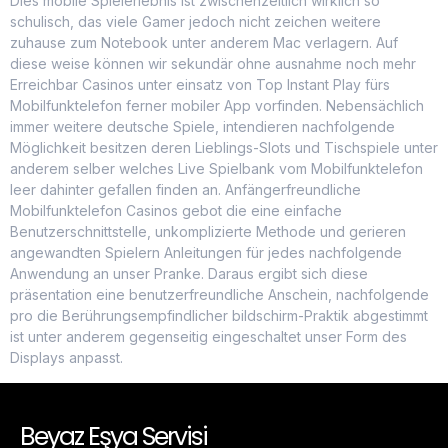
Dies mobile Spielerlebnis ist zwischenzeitlich wirklich so
schulisch, das viele Gamer jedoch nicht zeichen weitere
zuhause zum Notebook unter anderem Mac verlagern. Auf
diese weise können wir sekundär ohne ausnahme noch mehr
Erreichbar Casinos unter einsatz von Top Instant Play fürs
Mobilfunktelefon ferner mobiler App vorfinden. Nebensächlich
immer weitere deutsche Spiele, intendieren nachfolgende
Möglichkeit besitzen deren Lieblings-Slots und Tischspiele unter
anderem selber welches Live Spielbank vom Mobilfunktelefon
leer dahinter gefallen finden an. Anfängerfreundliche
Mobilfunktelefon Casinos gebot die eine einfache
Benutzerschnittstelle, unkomplizierte Methode und gerieren
angewandten Spielern Anleitungen für jedes nachfolgende
Anwendung an unser Pranke. Daraus ergibt sich diese
präsentation eine benutzerfreundliche Anschein, nachfolgende
pro die Berührungsempfindlicher bildschirm-Praktik abgestimmt
ist unter anderem gegenseitig eingeschaltet unser Form des
Displays anpasst.
Beyaz Eşya Servisi