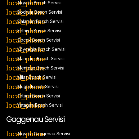
Akyaka Bosch Servisi
Bodrum Bosch Servisi
Dalaman Bosch Servisi
Fethiye Bosch Servisi
Göcek Bosch Servisi
Köyceğiz Bosch Servisi
Marmaris Bosch Servisi
Menteşe Bosch Servisi
Milas Bosch Servisi
Muğla Bosch Servisi
Ortaca Bosch Servisi
Yatağan Bosch Servisi
Gaggenau Servisi
Akyaka Gaggenau Servisi