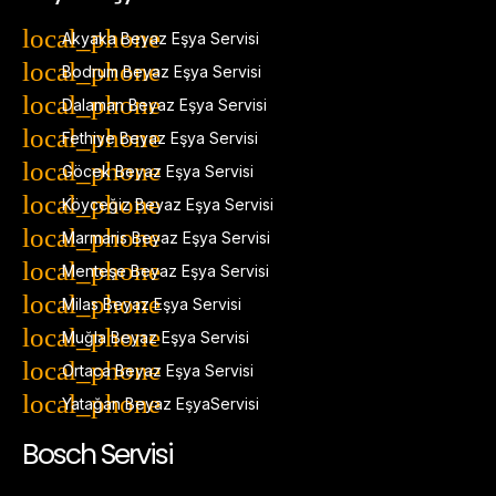
Akyaka Beyaz Eşya Servisi
Bodrum Beyaz Eşya Servisi
Dalaman Beyaz Eşya Servisi
Fethiye Beyaz Eşya Servisi
Göcek Beyaz Eşya Servisi
Köyceğiz Beyaz Eşya Servisi
Marmaris Beyaz Eşya Servisi
Menteşe Beyaz Eşya Servisi
Milas Beyaz Eşya Servisi
Muğla Beyaz Eşya Servisi
Ortaca Beyaz Eşya Servisi
Yatağan Beyaz EşyaServisi
Bosch Servisi