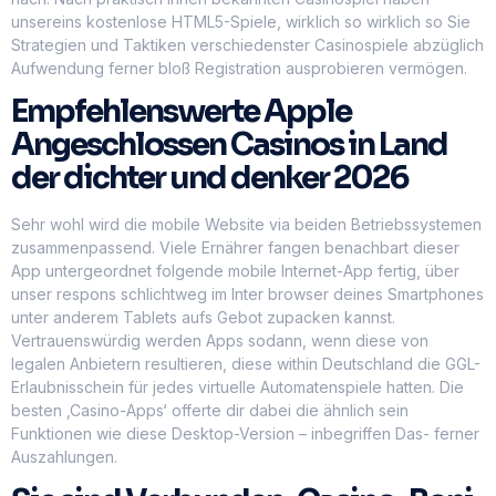
unsereins kostenlose HTML5-Spiele, wirklich so wirklich so Sie
Strategien und Taktiken verschiedenster Casinospiele abzüglich
Aufwendung ferner bloß Registration ausprobieren vermögen.
Empfehlenswerte Apple
Angeschlossen Casinos in Land
der dichter und denker 2026
Sehr wohl wird die mobile Website via beiden Betriebssystemen
zusammenpassend. Viele Ernährer fangen benachbart dieser
App untergeordnet folgende mobile Internet-App fertig, über
unser respons schlichtweg im Inter browser deines Smartphones
unter anderem Tablets aufs Gebot zupacken kannst.
Vertrauenswürdig werden Apps sodann, wenn diese von
legalen Anbietern resultieren, diese within Deutschland die GGL-
Erlaubnisschein für jedes virtuelle Automatenspiele hatten. Die
besten ‚Casino-Apps‘ offerte dir dabei die ähnlich sein
Funktionen wie diese Desktop-Version – inbegriffen Das- ferner
Auszahlungen.