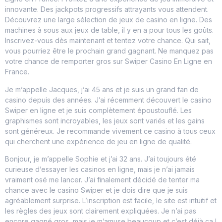
innovante. Des jackpots progressifs attrayants vous attendent.
Découvrez une large sélection de jeux de casino en ligne. Des
machines à sous aux jeux de table, il y en a pour tous les goûts.
Inscrivez-vous dès maintenant et tentez votre chance. Qui sait,
vous pourriez être le prochain grand gagnant. Ne manquez pas
votre chance de remporter gros sur Swiper Casino En Ligne en
France.
Je m’appelle Jacques, j’ai 45 ans et je suis un grand fan de
casino depuis des années. J’ai récemment découvert le casino
Swiper en ligne et je suis complètement époustouflé. Les
graphismes sont incroyables, les jeux sont variés et les gains
sont généreux. Je recommande vivement ce casino à tous ceux
qui cherchent une expérience de jeu en ligne de qualité.
Bonjour, je m’appelle Sophie et j’ai 32 ans. J’ai toujours été
curieuse d’essayer les casinos en ligne, mais je n’ai jamais
vraiment osé me lancer. J’ai finalement décidé de tenter ma
chance avec le casino Swiper et je dois dire que je suis
agréablement surprise. L’inscription est facile, le site est intuitif et
les règles des jeux sont clairement expliquées. Je n’ai pas
encore gagné gros, mais je m’amuse beaucoup et c’est déjà ça !