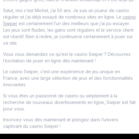
Salut, moi c’est Michel, j’ai 50 ans. Je suis un joueur de casino
régulier et j’ai déjà essayé de nombreux sites en ligne. Le
casino
Swiper
est certainement l’un des meilleurs que j’ai pu essayer.
Les jeux sont fluides, les gains sont réguliers et le service client
est réactif. Rien à redire, je continuerai certainement à jouer sur
ce site.
Vous vous demandez ce qu’est le casino Swiper ? Découvrez
l’excitation de jouer en ligne dès maintenant !
Le casino Swiper, c’est une expérience de jeu unique en
France, avec une large sélection de jeux et des fonctionnalités
innovantes.
Si vous êtes un passionné de casino ou simplement à la
recherche de nouveaux divertissements en ligne, Swiper est fait
pour vous.
Inscrivez-vous dès maintenant et plongez dans l’univers
captivant du casino Swiper !