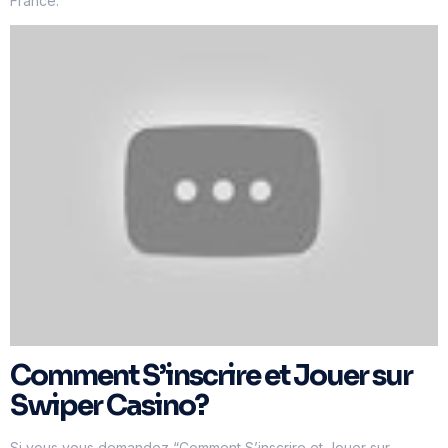
France.
Comment S’inscrire et Jouer sur
Swiper Casino?
Si vous vous demandez “Comment S’inscrire et Jouer sur