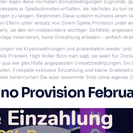
ieter legen diese normalen Bonusbedingungen zugrunde, ge
ispiele je Spielautomaten erhalten, als nächstes zu tun sei
gen zu langen. Bestimmen Diese sodann mühelos einen Ve
 Eltern unter einsatz von Einem Spiele Provision unter e
ht, sei dies ein insbesondere wichtiger Sichtfeld, angewan
age innervieren, keine Einzahlung arbeiten – einfach direk
ahlungen via Kryptowährungen und präsentation wieder un
lle Prämien. High Roller Boni man sagt, sie seien für Zock
qua wie gleichfalls angepassten Umsatzbedingungen. Ein P
n. Freispiele exklusive Einzahlung und kleine Gratisbeträ
iele beherrschen Die leser bestimmte Slots ohne eigenes O
no Provision Febru