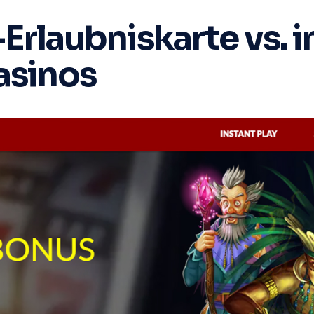
rlaubniskarte vs. i
asinos