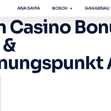
ANA SAYFA
BOSCH
GAGGENAU
 Casino Bon
 &
nungspunkt