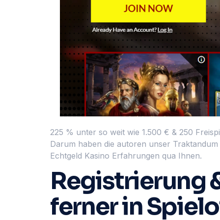
225 % unter so weit wie 1.500 € & 250 Freispi
Darum haben die autoren unser Traktandum 10
Echtgeld Kasino Erfahrungen qua Ihnen.
Registrierung 
ferner in Spiel