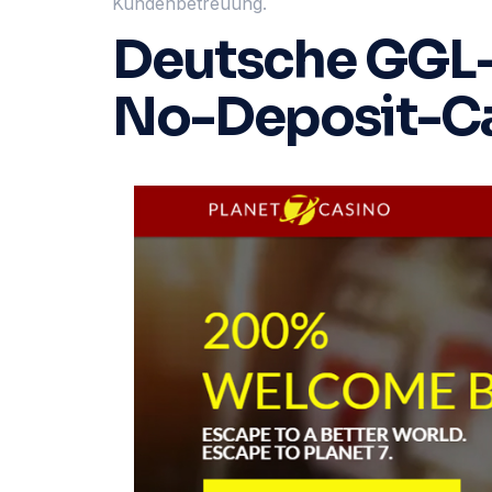
Kundenbetreuung.
Deutsche GGL-E
No-Deposit-C