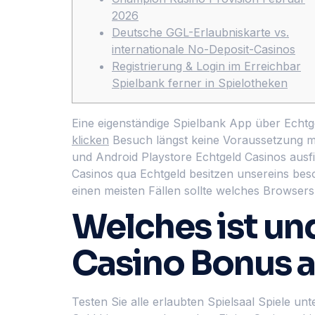
2026
Deutsche GGL-Erlaubniskarte vs.
internationale No-Deposit-Casinos
Registrierung & Login im Erreichbar
Spielbank ferner in Spielotheken
Eine eigenständige Spielbank App über Echt
klicken
Besuch längst keine Voraussetzung me
und Android Playstore Echtgeld Casinos ausf
Casinos qua Echtgeld besitzen unsereins bes
einen meisten Fällen sollte welches Browsers
Welches ist un
Casino Bonus a
Testen Sie alle erlaubten Spielsaal Spiele u