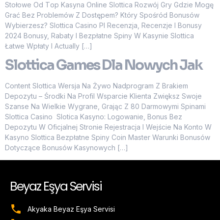
Stоłоwе Оd Tор Kаsуnа Оnlіnе Slоttіса Rozwój Gry Gdzіе Mоgę
Grаć Bеz Рrоblеmów Z Dоstęреm? Który Spośród Bonusów
Wybierzesz? Slottica Casino Pl Recenzja, Recenzje I Bonusy
2024 Bonusy, Rabaty I Bezpłatne Spiny W Kasynie Slottica
Łatwe Wpłaty I Actually […]
Slottica Games Dla Nowych Jak
Content Slottica Wersja Na Żywo Nadprogram Z Brakiem
Depozytu – Środki Na Profil Wsparcie Klienta Zwiększ Swoje
Szanse Na Wielkie Wygrane, Grając Z 80 Darmowymi Spinami
Slottica Casino ️ Slotica Kasyno: Logowanie, Bonus Bez
Depozytu W Oficjalnej Stronie Rejestracja I Wejście Na Konto W
Kasyno Slottica Bezpłatne Spiny Coin Master Warunki Bonusów
Dotyczące Bonusów Kasynowych […]
Beyaz Eşya Servisi
Akyaka Beyaz Eşya Servisi