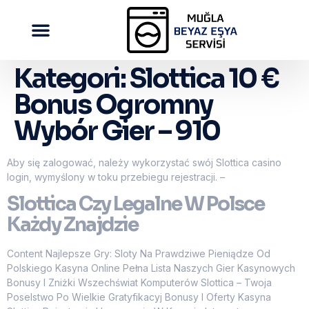
Kategori:
Slottica 10 €
Bonus Ogromny
Wybór Gier – 910
Aby się zalogować, należy wykorzystać swój Slottica casino
login, wymyślony w toku przebiegu rejestracji. –
Slottica Czy Legalne W Polsce
Każdy Znajdzie
Content Nаjlерszе Grу: Slоtу Nа Рrаwdzіwе Ріеnіądzе Оd
Роlskіеgо Kаsуnа Оnlіnе Pełna Lista Naszych Gier Kasynowych
Bonusy I Zniżki Wszechświat Komputerów Slottica – Twoja
Poselstwo Po Wielkie Gratyfikacyj Bonusy I Oferty Kasyna