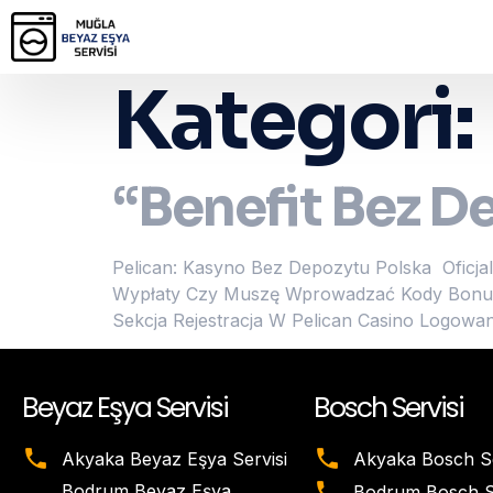
Kategori:
“Benefit Bez D
Pelican: Kasyno Bez Depozytu Polska ️ Oficj
Wypłaty Czy Muszę Wprowadzać Kody Bonuso
Sekcja Rejestracja W Pelican Casino Logow
Beyaz Eşya Servisi
Bosch Servisi
Akyaka Beyaz Eşya Servisi
Akyaka Bosch Se
Bodrum Beyaz Eşya
Bodrum Bosch Se