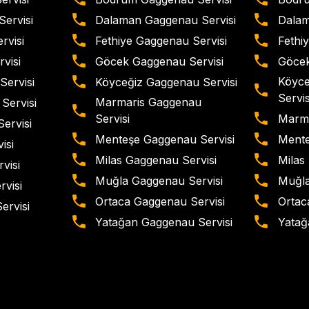
ervisi
Dalaman Gaggenau Servisi
Dalam
rvisi
Fethiye Gaggenau Servisi
Fethiy
visi
Göcek Gaggenau Servisi
Göcek
Köyce
Servisi
Köyceğiz Gaggenau Servisi
Servis
Marmaris Gaggenau
Servisi
Marma
Servisi
ervisi
Menteşe Gaggenau Servisi
Mente
isi
Milas Gaggenau Servisi
Milas 
visi
Muğla Gaggenau Servisi
Muğla
rvisi
Ortaca Gaggenau Servisi
Ortaca
ervisi
Yatağan Gaggenau Servisi
Yatağa