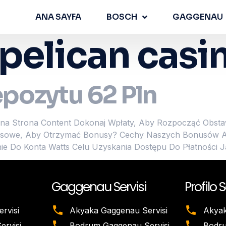
ANA SAYFA
BOSCH
GAGGENAU
pelican casi
epozytu 62 Pln
alna Strona Content Dokonaj Wpłaty, Aby Rozpocząć Obstawi
we, Aby Otrzymać Bonusy? Cechy Naszych Bonusów Aplik
anie Do Konta Watts Celu Uzyskania Dostępu Do Płatności
Gaggenau Servisi
Profilo S
rvisi
Akyaka Gaggenau Servisi
Akyak
rvisi
Bodrum Gaggenau Servisi
Bodru