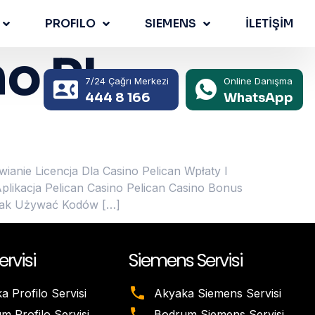
PROFILO
SIEMENS
İLETİŞİM
no PL
7/24 Çağrı Merkezi
Online Danışma
444 8 166
WhatsApp
anie Licencja Dla Casino Pelican Wpłaty I
acja Pelican Casino Pelican Casino Bonus
 Jak Używać Kodów […]
ervisi
Siemens Servisi
a Profilo Servisi
Akyaka Siemens Servisi
m Profilo Servisi
Bodrum Siemens Servisi