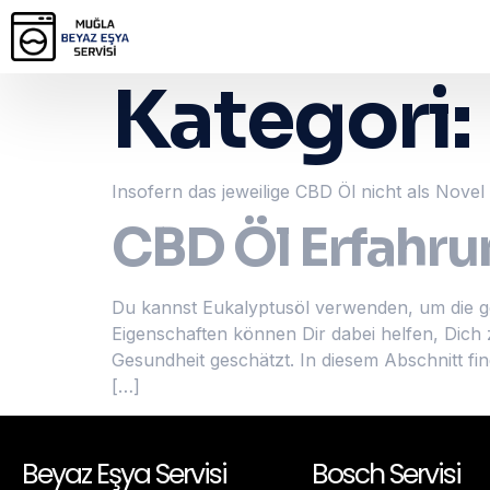
Kategori:
Insofern das jeweilige CBD Öl nicht als Novel F
CBD Öl Erfahr
Du kannst Eukalyptusöl verwenden, um die ge
Eigenschaften können Dir dabei helfen, Dich 
Gesundheit geschätzt. In diesem Abschnitt fi
[…]
Beyaz Eşya Servisi
Bosch Servisi