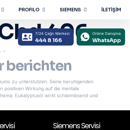
PROFILO
SIEMENS
İLETİŞİM
 Cbd 406
7/24 Çağrı Merkezi
Online Danışma
444 8 166
WhatsApp
. –
 berichten
diums zu unterstützen. Seine beruhigenden
n positiven Wirkung auf die mentale
Thema. Eukalyptusöl wirkt schleimlösend und
ervisi
Siemens Servisi