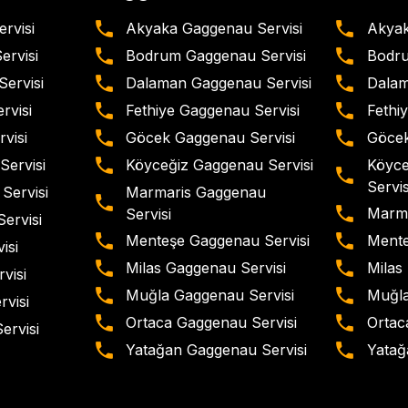
rvisi
Akyaka Gaggenau Servisi
Akyak
rvisi
Bodrum Gaggenau Servisi
Bodru
ervisi
Dalaman Gaggenau Servisi
Dalam
rvisi
Fethiye Gaggenau Servisi
Fethiy
visi
Göcek Gaggenau Servisi
Göcek
Köyce
Servisi
Köyceğiz Gaggenau Servisi
Servis
Marmaris Gaggenau
Servisi
Marma
Servisi
ervisi
Menteşe Gaggenau Servisi
Mente
isi
Milas Gaggenau Servisi
Milas 
visi
Muğla Gaggenau Servisi
Muğla
rvisi
Ortaca Gaggenau Servisi
Ortaca
ervisi
Yatağan Gaggenau Servisi
Yatağa