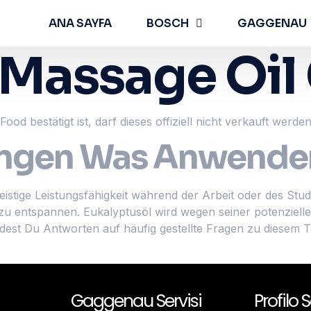
ANA SAYFA
BOSCH
GAGGENAU
Massage Oil
ood bestätigt ist, darf dieses offiziell nicht verkauft werden
ungen Was Anwender
istige Leistungsfähigkeit während der Arbeit oder des Stu
zu entspannen. Eukalyptusöl wird wegen seiner potenzielle
ndest Du Antworten auf häufig gestellte Fragen zu diesem 
Gaggenau Servisi
Profilo S