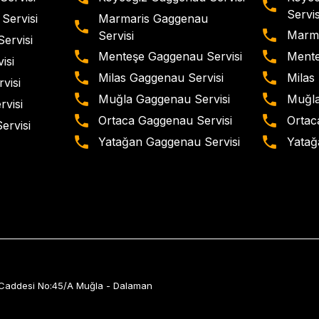
Servis
Marmaris Gaggenau
Servisi
Marma
Servisi
ervisi
Menteşe Gaggenau Servisi
Mente
isi
Milas Gaggenau Servisi
Milas 
visi
Muğla Gaggenau Servisi
Muğla
rvisi
Ortaca Gaggenau Servisi
Ortaca
ervisi
Yatağan Gaggenau Servisi
Yatağa
ü Caddesi No:45/A Muğla - Dalaman