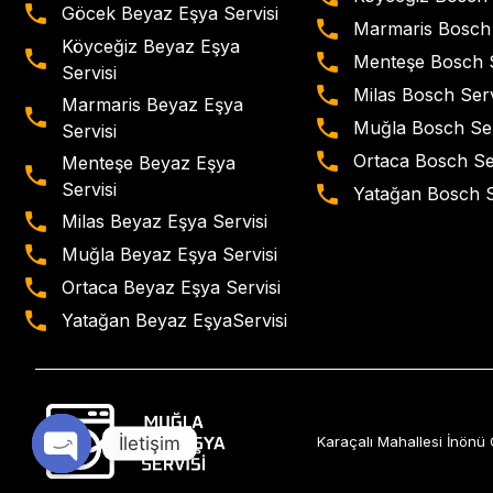
Göcek Beyaz Eşya Servisi
Marmaris Bosch 
Köyceğiz Beyaz Eşya
Menteşe Bosch S
Servisi
Milas Bosch Serv
Marmaris Beyaz Eşya
Muğla Bosch Ser
Servisi
Ortaca Bosch Se
Menteşe Beyaz Eşya
Servisi
Yatağan Bosch S
Milas Beyaz Eşya Servisi
Muğla Beyaz Eşya Servisi
Ortaca Beyaz Eşya Servisi
Yatağan Beyaz EşyaServisi
İletişim
Karaçalı Mahallesi İnön