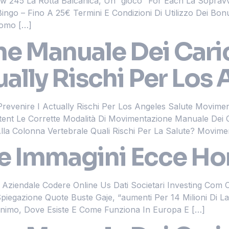
 245 La Rotta Balcanica, Un “gioco” For Each La Sopravvi
go – Fino A 25€ Termini E Condizioni Di Utilizzo Dei Bon
romo […]
e Manuale Dei Cari
ually Rischi Per Los
revenire I Actually Rischi Per Los Angeles Salute Movime
ntent Le Corrette Modalità Di Movimentazione Manuale Dei
la Colonna Vertebrale Quali Rischi Per La Salute? Movime
le Immagini Ecce H
Aziendale Codere Online Us Dati Societari Investing Com C
iegazione Quote Buste Gaje, “aumenti Per 14 Milioni Di L
inimo, Dove Esiste E Come Funziona In Europa E […]