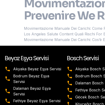
Movimentazion
Prevenire We Ri
Movimentazione Manuale Dei Carichi: Come P
Los Angeles Salute Content Quali Rischi For
Movimentazione Manuale Dei Carichi: Cos’è E 
Beyaz Eşya Servisi
Bosch Servisi
Akyaka Beyaz Eşya Servisi
Akyaka Bosch Se
Bodrum Beyaz Eşya
Bodrum Bosch Se
Servisi
Dalaman Bosch S
Dalaman Beyaz Eşya
Fethiye Bosch Se
Servisi
Göcek Bosch Ser
Fethiye Beyaz Eşya Servisi
Köyceğiz Bosch 