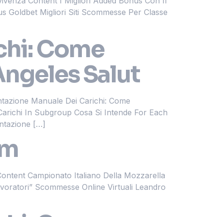
venza Content I Migliori Added Bonus Con Il
us Goldbet Migliori Siti Scommesse Per Classe
chi: Come
 Angeles Salut
ntazione Manuale Dei Carichi: Come
 Carichi In Subgroup Cosa Si Intende For Each
ntazione […]
om
ontent Campionato Italiano Della Mozzarella
avoratori” Scommesse Online Virtuali Leandro