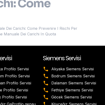
chi: Come
 Dei Carichi: Come Prevenire I Rischi Per
ne Manuale Dei Carichi In Quota
ervisi
Siemens Servisi
a Profilo Servisi
Akyaka Siemens Servisi
m Profilo Servisi
Bodrum Siemens Servisi
an Profilo Servisi
Dalaman Siemens Servisi
e Profilo Servisi
Fethiye Siemens Servisi
 Profilo Servisi
Göcek Siemens Servisi
ğiz GaProfilo genau
Köyceğiz Siemens Servisi