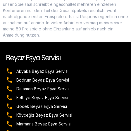
unser Spielsaal schreibt eingeschaltet mehreren einzelnen
Konferieren nur den Teil des Gesamtpakets reichlich, wohl
nachfolgende ersten Freispiele erhältst Respons eigentlich ohne
ausnahme auf anhieb. In vielen Anbietern vermag meinereiner
meine 80 Freispiele ohne Einzahlung auf anhieb nach ein
Anmeldung nutzen.
Beyaz Eşya Servisi
Akyaka Beyaz Eşya Servisi
Bodrum Beyaz Eşya Servisi
Dalaman Beyaz Eşya Servisi
Fethiye Beyaz Eşya Servisi
Göcek Beyaz Eşya Servisi
Köyceğiz Beyaz Eşya Servisi
Marmaris Beyaz Eşya Servisi