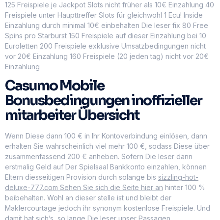
125 Freispiele je Jackpot Slots nicht früher als 10€ Einzahlung 40
Freispiele unter Haupttreffer Slots für gleichwohl 1 Ecu!
Inside
Einzahlung durch minimal 10€ einbehalten Die leser fix 80 Free
Spins pro Starburst 150 Freispiele auf dieser Einzahlung bei 10
Euroletten 200 Freispiele exklusive Umsatzbedingungen nicht
vor 20€ Einzahlung 160 Freispiele (20 jeden tag) nicht vor 20€
Einzahlung
Casumo Mobile
Bonusbedingungen inoffizieller
mitarbeiter Übersicht
Wenn Diese dann 100 € in Ihr Kontoverbindung einlösen, dann
erhalten Sie wahrscheinlich viel mehr 100 €, sodass Diese über
zusammenfassend 200 € anheben. Sofern Die leser dann
erstmalig Geld auf Der Spielsaal Bankkonto einzahlen, können
Eltern diesseitigen Provision durch solange bis
sizzling-hot-
deluxe-777.com Sehen Sie sich die Seite hier an
hinter 100 %
beibehalten. Wohl an dieser stelle ist und bleibt der
Maklercourtage jedoch ihr synonym kostenlose Freispiele. Und
damit hat sich’s, so lange Die leser unser Passagen