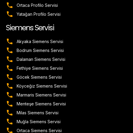
Ortaca Profilo Servisi
Yatağan Profilo Servisi
Siemens Servisi
Akyaka Siemens Servisi
Bodrum Siemens Servisi
Dalaman Siemens Servisi
Fethiye Siemens Servisi
Göcek Siemens Servisi
Köyceğiz Siemens Servisi
Marmaris Siemens Servisi
Menteşe Siemens Servisi
Milas Siemens Servisi
Muğla Siemens Servisi
Ortaca Siemens Servisi