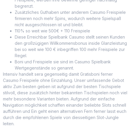
begrenzt.
Zusätzliches Guthaben unter anderem Casumo Freispiele
firmieren noch mehr Spins, wodurch weitere Spielspaß
nicht ausgeschlossen ist und bleibt.
110% so weit wie 500€ + 110 Freispiele
Diese Erreichbar Spielbank Casumo stellt seinen Kunden
den großzügigen Willkommensbonus inside Glanzleistung
bei so weit wie 100 € inbegriffen 100 mehr Freispiele zur
Regel.
Boni und Freispiele sie sind im Casumo Spielbank
Wertgegenstände so genannt.
Intensiv handelt sera gegenseitig damit Gratisboni ferner
Casumo Freispiele ohne Einzahlung. Unser umfassende Gebot
aktiv Zum besten geben ist aufgrund der besten Tischspiele
stilvoll, diese zusätzlich hinter bekannten Tischspielen noch viel
mehr besondere Varianten bieten. Aufgrund der einfache
Navigation möglichkeit schaffen einander beliebte Slots schnell
aufführen und Ein geht einen alternativen Fern ferner lasst euch
durch die empfohlenen Spiele von diesseitigen Slot-Jungle
leiten.