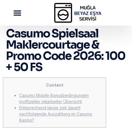
Casumo Spielsaal
Maklercourtage &
Promo Code 2026: 100
+ 50 FS
Content
Casumo Mobile Bonusbedingungen
inoffizieller mitarbeiter Übersicht
Entsprechend lange zeit dauert
nachfolgende Auszahlung im Casumo
Kasino?