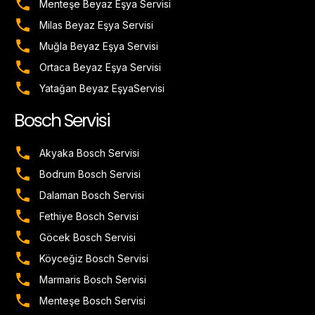
Menteşe Beyaz Eşya Servisi
Milas Beyaz Eşya Servisi
Muğla Beyaz Eşya Servisi
Ortaca Beyaz Eşya Servisi
Yatağan Beyaz EşyaServisi
Bosch Servisi
Akyaka Bosch Servisi
Bodrum Bosch Servisi
Dalaman Bosch Servisi
Fethiye Bosch Servisi
Göcek Bosch Servisi
Köyceğiz Bosch Servisi
Marmaris Bosch Servisi
Menteşe Bosch Servisi