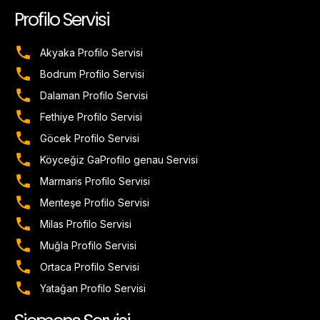
Profilo Servisi
Akyaka Profilo Servisi
Bodrum Profilo Servisi
Dalaman Profilo Servisi
Fethiye Profilo Servisi
Göcek Profilo Servisi
Köyceğiz GaProfilo genau Servisi
Marmaris Profilo Servisi
Menteşe Profilo Servisi
Milas Profilo Servisi
Muğla Profilo Servisi
Ortaca Profilo Servisi
Yatağan Profilo Servisi