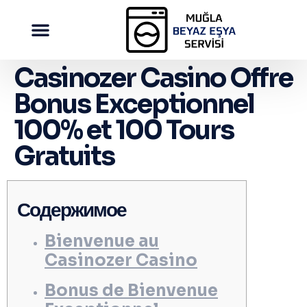
Casinozer Casino Offre
Bonus Exceptionnel
100% et 100 Tours
Gratuits
Содержимое
Bienvenue au
Casinozer Casino
Bonus de Bienvenue