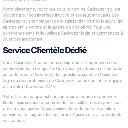
Notre plateforme, reconnue sous le nom de Casinozer gg, est
réputée pour son interface intuitive et ses jeux innovants. Les
Casinozer avis témoignent de la satisfaction de nos joueurs, qui
apprécient la variété et la qualité de nos offres. Pour une
expérience sans faille, utilisez Casinozer login et commencez à
jouer dès maintenant.
Service Clientèle Dédié
Chez Casinozer France, nous comprenons l’importance d’un
service clientèle de qualité. Que vous ayez besoin d’aide avec
un code promo Casinozer, des questions sur votre Casinozer
login ou des problèmes de Casinozer connexion, notre équipe
est à votre disposition 24/7.
Notre Casinozer app est conçue pour offrir une expérience
fluide, mais si vous rencontrez des difficultés, nos experts sont
prêts à vous guider. Nous sommes fiers de notre réputation,
comme en témoignent les nombreux Casinozer avis positifs de
nos joueurs.