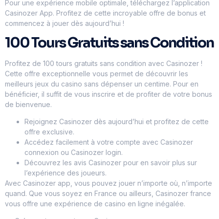
Pour une expérience mobile optimale, téléchargez l’application
Casinozer App. Profitez de cette incroyable offre de bonus et
commencez à jouer dès aujourd’hui !
100 Tours Gratuits sans Condition
Profitez de 100 tours gratuits sans condition avec Casinozer !
Cette offre exceptionnelle vous permet de découvrir les
meilleurs jeux du casino sans dépenser un centime. Pour en
bénéficier, il suffit de vous inscrire et de profiter de votre bonus
de bienvenue.
Rejoignez Casinozer dès aujourd’hui et profitez de cette
offre exclusive.
Accédez facilement à votre compte avec Casinozer
connexion ou Casinozer login.
Découvrez les avis Casinozer pour en savoir plus sur
l’expérience des joueurs.
Avec Casinozer app, vous pouvez jouer n’importe où, n’importe
quand. Que vous soyez en France ou ailleurs, Casinozer france
vous offre une expérience de casino en ligne inégalée.