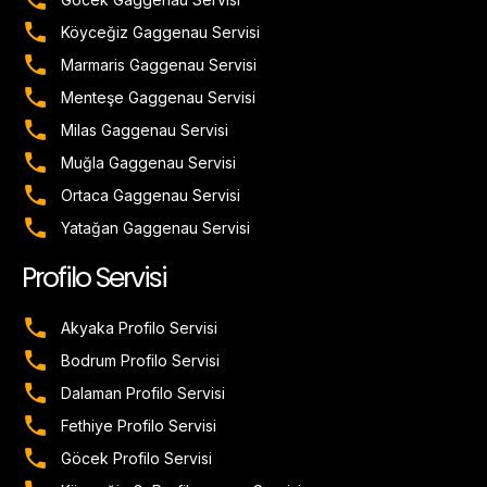
Köyceğiz Gaggenau Servisi
Marmaris Gaggenau Servisi
Menteşe Gaggenau Servisi
Milas Gaggenau Servisi
Muğla Gaggenau Servisi
Ortaca Gaggenau Servisi
Yatağan Gaggenau Servisi
Profilo Servisi
Akyaka Profilo Servisi
Bodrum Profilo Servisi
Dalaman Profilo Servisi
Fethiye Profilo Servisi
Göcek Profilo Servisi