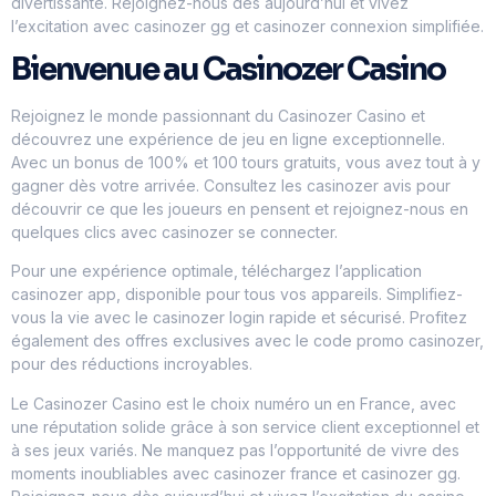
divertissante. Rejoignez-nous dès aujourd’hui et vivez
l’excitation avec casinozer gg et casinozer connexion simplifiée.
Bienvenue au Casinozer Casino
Rejoignez le monde passionnant du Casinozer Casino et
découvrez une expérience de jeu en ligne exceptionnelle.
Avec un bonus de 100% et 100 tours gratuits, vous avez tout à y
gagner dès votre arrivée. Consultez les casinozer avis pour
découvrir ce que les joueurs en pensent et rejoignez-nous en
quelques clics avec casinozer se connecter.
Pour une expérience optimale, téléchargez l’application
casinozer app, disponible pour tous vos appareils. Simplifiez-
vous la vie avec le casinozer login rapide et sécurisé. Profitez
également des offres exclusives avec le code promo casinozer,
pour des réductions incroyables.
Le Casinozer Casino est le choix numéro un en France, avec
une réputation solide grâce à son service client exceptionnel et
à ses jeux variés. Ne manquez pas l’opportunité de vivre des
moments inoubliables avec casinozer france et casinozer gg.