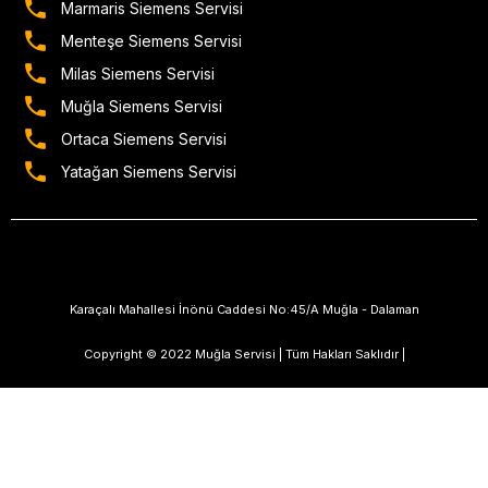
Marmaris Siemens Servisi
Menteşe Siemens Servisi
Milas Siemens Servisi
Muğla Siemens Servisi
Ortaca Siemens Servisi
Yatağan Siemens Servisi
Karaçalı Mahallesi İnönü Caddesi No:45/A Muğla - Dalaman
Copyright © 2022 Muğla Servisi | Tüm Hakları Saklıdır |