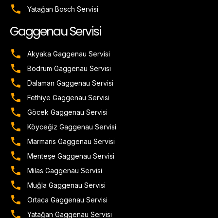
Yatağan Bosch Servisi
Gaggenau Servisi
Akyaka Gaggenau Servisi
Bodrum Gaggenau Servisi
Dalaman Gaggenau Servisi
Fethiye Gaggenau Servisi
Göcek Gaggenau Servisi
Köyceğiz Gaggenau Servisi
Marmaris Gaggenau Servisi
Menteşe Gaggenau Servisi
Milas Gaggenau Servisi
Muğla Gaggenau Servisi
Ortaca Gaggenau Servisi
Yatağan Gaggenau Servisi