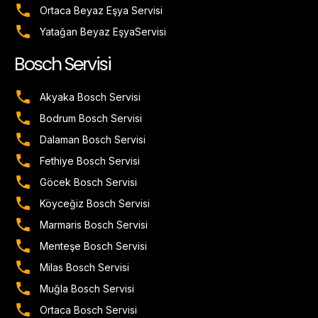
Ortaca Beyaz Eşya Servisi
Yatağan Beyaz EşyaServisi
Bosch Servisi
Akyaka Bosch Servisi
Bodrum Bosch Servisi
Dalaman Bosch Servisi
Fethiye Bosch Servisi
Göcek Bosch Servisi
Köyceğiz Bosch Servisi
Marmaris Bosch Servisi
Menteşe Bosch Servisi
Milas Bosch Servisi
Muğla Bosch Servisi
Ortaca Bosch Servisi