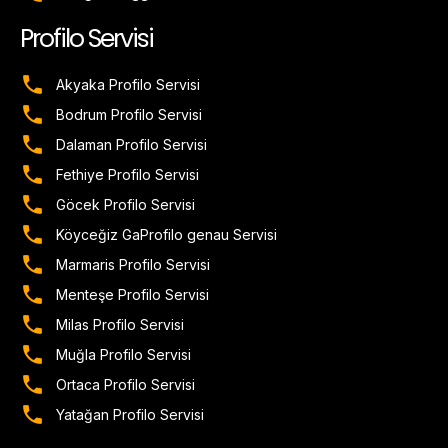
Profilo Servisi
Akyaka Profilo Servisi
Bodrum Profilo Servisi
Dalaman Profilo Servisi
Fethiye Profilo Servisi
Göcek Profilo Servisi
Köyceğiz GaProfilo genau Servisi
Marmaris Profilo Servisi
Menteşe Profilo Servisi
Milas Profilo Servisi
Muğla Profilo Servisi
Ortaca Profilo Servisi
Yatağan Profilo Servisi