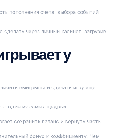
сть пополнения счета, выбора событий
о сделать через личный кабинет, загрузив
игрывает у
еличить выигрыши и сделать игру еще
Это один из самых щедрых
гает сохранить баланс и вернуть часть
олнительный бонус к коэффициенту. Чем