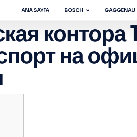
ANA SAYFA
BOSCH
GAGGENAU
кая контора 
 спорт на оф
н