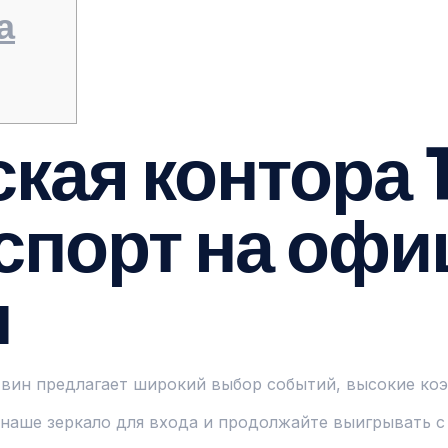
а
кая контора 
 спорт на оф
н
! 1 вин предлагает широкий выбор событий, высокие к
наше зеркало для входа и продолжайте выигрывать с 