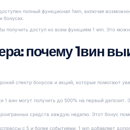
доступен полный функционал 1win, включая возможно
и бонусах.
бы получить доступ ко всем функциям 1 win. Это можн
ера: почему 1вин вы
рокий спектр бонусов и акций, которые помогают ув
и 1 вин могут получить до 500% на первый депозит. 
проигранных средств каждую неделю. Этот бонус помо
экспрессы с 5 и более событиями, 1 win добавляет доп