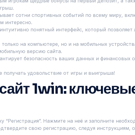
вым игрокам щедрые бонусы на первый депозит, а так
грыш.
вает сотни спортивных событий по всему миру, включ
ам интересно.
 интуитивно понятный интерфейс, который позволяет 
 только на компьютере, но и на мобильных устройства
мобильную версию сайта.
арантирует безопасность ваших данных и финансовых 
е получать удовольствие от игры и выигрыша!
айт 1win: ключевые
ку “Регистрация”. Нажмите на неё и заполните необхо
подтвердите свою регистрацию, следуя инструкциям, 